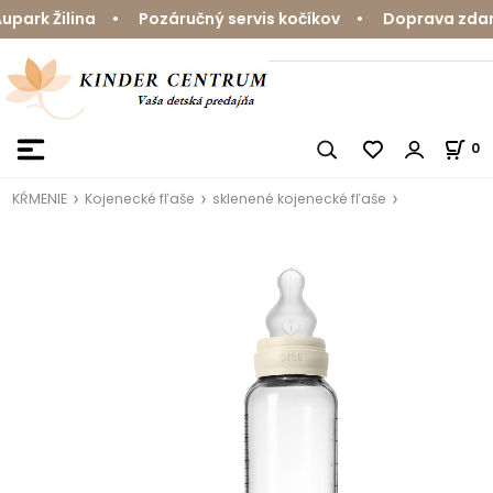
ark Žilina • Pozáručný servis kočíkov • Doprava zdarma
0
KŔMENIE
Kojenecké fľaše
sklenené kojenecké fľaše