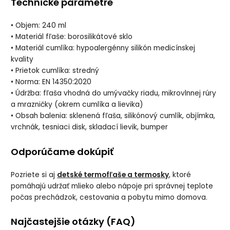
Technické parametre
• Objem: 240 ml
• Materiál fľaše: borosilikátové sklo
• Materiál cumlíka: hypoalergénny silikón medicínskej
kvality
• Prietok cumlíka: stredný
• Norma: EN 14350:2020
• Údržba: fľaša vhodná do umývačky riadu, mikrovlnnej rúry
a mrazničky (okrem cumlíka a lievika)
• Obsah balenia: sklenená fľaša, silikónový cumlík, objímka,
vrchnák, tesniaci disk, skladací lievik, bumper
Odporúčame dokúpiť
Pozriete si aj
detské termofľaše a termosky
, ktoré
pomáhajú udržať mlieko alebo nápoje pri správnej teplote
počas prechádzok, cestovania a pobytu mimo domova.
Najčastejšie otázky (FAQ)