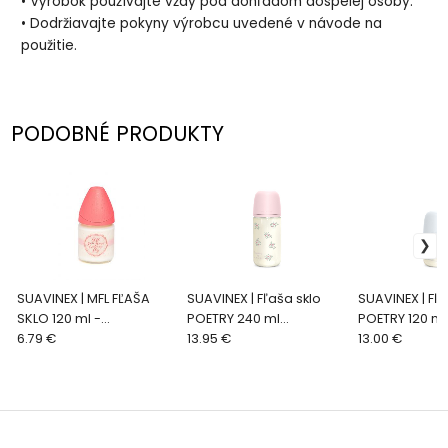
• Výrobok používajte vždy pod dohľadom dospelej osoby.
• Dodržiavajte pokyny výrobcu uvedené v návode na
použitie.
PODOBNÉ PRODUKTY
SUAVINEX | MFL FĽAŠA
SUAVINEX | Fľaša sklo
SUAVINEX | Fľa
SKLO 120 ml -
POETRY 240 ml
POETRY 120 ml
RUŽOVÁ/FLY
6.79 €
fyziologická SX PRO +3
13.95 €
fyziologická 
13.00 €
MF - ružová
SF - modrá