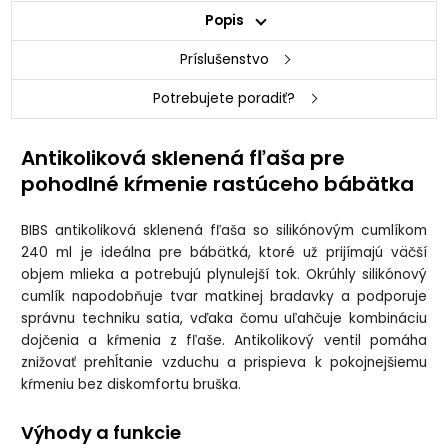
Popis
Príslušenstvo
Potrebujete poradiť?
Antikoliková sklenená fľaša pre
pohodlné kŕmenie rastúceho bábätka
BIBS antikoliková sklenená fľaša so silikónovým cumlíkom
240 ml je ideálna pre bábätká, ktoré už prijímajú väčší
objem mlieka a potrebujú plynulejší tok. Okrúhly silikónový
cumlík napodobňuje tvar matkinej bradavky a podporuje
správnu techniku satia, vďaka čomu uľahčuje kombináciu
dojčenia a kŕmenia z fľaše. Antikolikový ventil pomáha
znižovať prehĺtanie vzduchu a prispieva k pokojnejšiemu
kŕmeniu bez diskomfortu bruška.
Výhody a funkcie