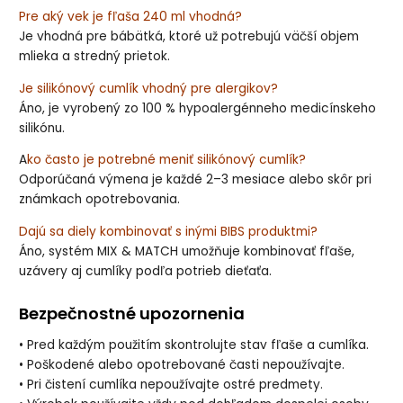
Pre aký vek je fľaša 240 ml vhodná?
Je vhodná pre bábätká, ktoré už potrebujú väčší objem
mlieka a stredný prietok.
Je silikónový cumlík vhodný pre alergikov?
Áno, je vyrobený zo 100 % hypoalergénneho medicínskeho
silikónu.
A
ko často je potrebné meniť silikónový cumlík?
Odporúčaná výmena je každé 2–3 mesiace alebo skôr pri
známkach opotrebovania.
Dajú sa diely kombinovať s inými BIBS produktmi?
Áno, systém MIX & MATCH umožňuje kombinovať fľaše,
uzávery aj cumlíky podľa potrieb dieťaťa.
Bezpečnostné upozornenia
• Pred každým použitím skontrolujte stav fľaše a cumlíka.
• Poškodené alebo opotrebované časti nepoužívajte.
• Pri čistení cumlíka nepoužívajte ostré predmety.