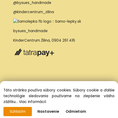
@bysues_handmade
@kindercentrum_zilina
bysues_handmade
KinderCentrum Žilina
,
0904 261 416
Táto stránka používa súbory cookies. Súbory cookie a ďalšie
technológie sledovania používame na zlepšenie vášho
zážitku...
Viac informácií
Súhlasím
Nastavenie
Odmietam
Vytvorené systémom ClickEshop.sk