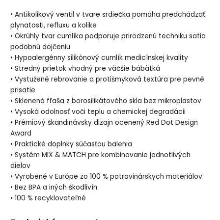
• Antikolikový ventil v tvare srdiečka pomáha predchádzať
plynatosti, refluxu a kolike
• Okrúhly tvar cumlíka podporuje prirodzenú techniku satia
podobnú dojčeniu
• Hypoalergénny silikónový cumlík medicínskej kvality
• Stredný prietok vhodný pre väčšie bábätká
• Vystužené rebrovanie a protišmyková textúra pre pevné
prisatie
• Sklenená fľaša z borosilikátového skla bez mikroplastov
• Vysoká odolnosť voči teplu a chemickej degradácii
• Prémiový škandinávsky dizajn ocenený Red Dot Design
Award
• Praktické doplnky súčasťou balenia
• Systém MIX & MATCH pre kombinovanie jednotlivých
dielov
• Vyrobené v Európe zo 100 % potravinárskych materiálov
• Bez BPA a iných škodlivín
• 100 % recyklovateľné