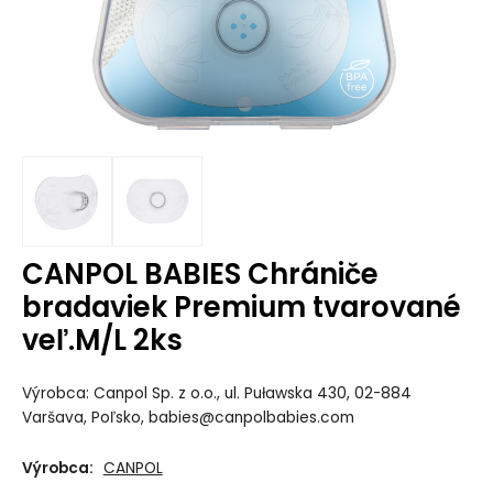
CANPOL BABIES Chrániče
bradaviek Premium tvarované
veľ.M/L 2ks
Výrobca: Canpol Sp. z o.o., ul. Puławska 430, 02-884
Varšava, Poľsko, babies@canpolbabies.com
Výrobca:
CANPOL