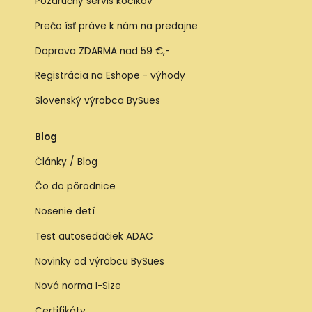
Pozáručný servis kočíkov
Prečo ísť práve k nám na predajne
Doprava ZDARMA nad 59 €,-
Registrácia na Eshope - výhody
Slovenský výrobca BySues
Blog
Články / Blog
Čo do pôrodnice
Nosenie detí
Test autosedačiek ADAC
Novinky od výrobcu BySues
Nová norma I-Size
Certifikáty