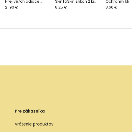
Hrejivé/chladiace
SkinToSkin silikón 2 ks,
Ochranný klob
gélové vankúšiky sada
21.90 €
M/L
8.25 €
ks
8.60 €
2ks
Pre zákazníka
Vrátenie produktov