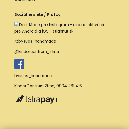
Sociálne siete / Platby
@bysues_handmade
@kindercentrum_zilina
bysues_handmade
KinderCentrum Žilina
,
0904 261 416