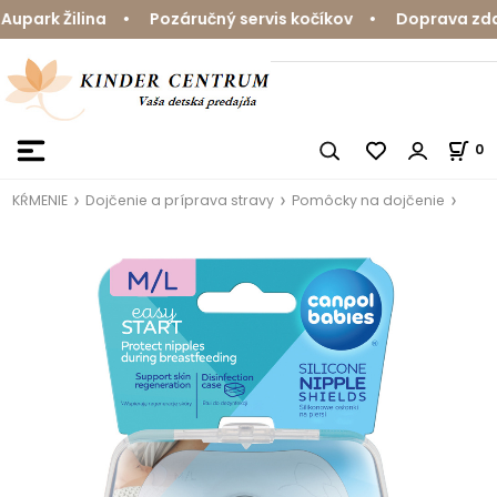
park Žilina • Pozáručný servis kočíkov • Doprava zdarm
0
KŔMENIE
Dojčenie a príprava stravy
Pomôcky na dojčenie