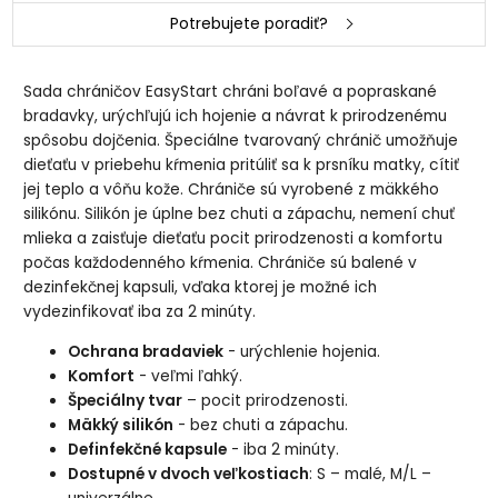
Potrebujete poradiť?
Sada chráničov EasyStart chráni boľavé a popraskané
bradavky, urýchľujú ich hojenie a návrat k prirodzenému
spôsobu dojčenia. Špeciálne tvarovaný chránič umožňuje
dieťaťu v priebehu kŕmenia pritúliť sa k prsníku matky, cítiť
jej teplo a vôňu kože. Chrániče sú vyrobené z mäkkého
silikónu. Silikón je úplne bez chuti a zápachu, nemení chuť
mlieka a zaisťuje dieťaťu pocit prirodzenosti a komfortu
počas každodenného kŕmenia. Chrániče sú balené v
dezinfekčnej kapsuli, vďaka ktorej je možné ich
vydezinfikovať iba za 2 minúty.
Ochrana bradaviek
- urýchlenie hojenia.
Komfort
- veľmi ľahký.
Špeciálny tvar
– pocit prirodzenosti.
Mäkký silikón
- bez chuti a zápachu.
Definfekčné kapsule
- iba 2 minúty.
Dostupné v dvoch veľkostiach
: S – malé, M/L –