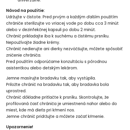
univerzálne.
Návod na použitie:
Udržujte v čistote. Pred prvým a každým ďalším použitím
chrániče sterilizujte vo vriacej vode po dobu cca 3 minút
alebo v dezinfekčnej kapsuli po dobu 2 minút.
Chránič prikladajte iba k suchému a čistému prsníku.
Nepoužívajte žiadne krémy.
Chránič nedierujte ani dierky nezväčšujte, môžete spôsobiť
zničenie chrániča.
Pred použitím odporúčame konzultáciu s pôrodnou
asistentkou alebo detským lekárom.
Jemne masírujte bradavku tak, aby vystúpila.
Priložte chránič na bradavku tak, aby bradavka bola
uprostred.
Chránič dôkladne pritlačte k prsníku. Skontrolujte, že
profilovaná časť chrániča je umiestnená nahor alebo do
miest, kde má dieťa pri kŕmení nos.
Jemne chránič pridržujte a môžete začať kŕmenie.
Upozornenie!