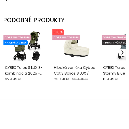
PODOBNÉ PRODUKTY
- 10%
DOPRAVA ZDARMA
DOPRAVA ZDARMA
DOPRAVA ZDARMA
NAJLEPŠIA CENA
REGISTRAČNÁ ZĽAV
CYBEX Talos S LUX 3-
Hlboká vanička Cybex
CYBEX Talos S
kombinácia 2025 -
Cot S Balios S LUX /
Stormy Blue
Moss Green
929.95 €
Talos S LUX - SEASHELL
233.91 €
259.90 €
619.95 €
BEIGE