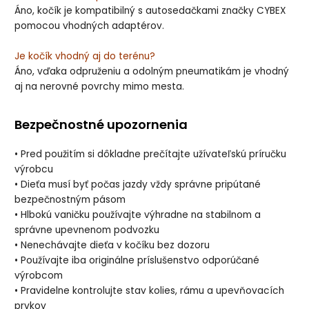
Áno, kočík je kompatibilný s autosedačkami značky CYBEX
pomocou vhodných adaptérov.
Je kočík vhodný aj do terénu?
Áno, vďaka odpruženiu a odolným pneumatikám je vhodný
aj na nerovné povrchy mimo mesta.
Bezpečnostné upozornenia
• Pred použitím si dôkladne prečítajte užívateľskú príručku
výrobcu
• Dieťa musí byť počas jazdy vždy správne pripútané
bezpečnostným pásom
• Hlbokú vaničku používajte výhradne na stabilnom a
správne upevnenom podvozku
• Nenechávajte dieťa v kočíku bez dozoru
• Používajte iba originálne príslušenstvo odporúčané
výrobcom
• Pravidelne kontrolujte stav kolies, rámu a upevňovacích
prvkov