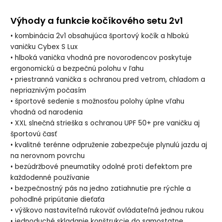
Výhody a funkcie kočíkového setu 2v1
• kombinácia 2v1 obsahujúca športový kočík a hlbokú
vaničku Cybex S Lux
• hlboká vanička vhodná pre novorodencov poskytuje
ergonomickú a bezpečnú polohu v ľahu
• priestranná vanička s ochranou pred vetrom, chladom a
nepriaznivým počasím
• športové sedenie s možnosťou polohy úplne vľahu
vhodná od narodenia
• XXL slnečná strieška s ochranou UPF 50+ pre vaničku aj
športovú časť
• kvalitné terénne odpruženie zabezpečuje plynulú jazdu aj
na nerovnom povrchu
• bezúdržbové pneumatiky odolné proti defektom pre
každodenné používanie
• bezpečnostný pás na jedno zatiahnutie pre rýchle a
pohodlné pripútanie dieťaťa
• výškovo nastaviteľná rukoväť ovládateľná jednou rukou
• jednoduché skladanie konštrukcie do samostatne