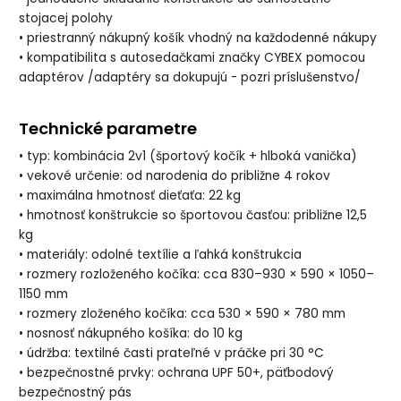
stojacej polohy
• priestranný nákupný košík vhodný na každodenné nákupy
• kompatibilita s autosedačkami značky CYBEX pomocou
adaptérov /adaptéry sa dokupujú - pozri príslušenstvo/
Technické parametre
• typ: kombinácia 2v1 (športový kočík + hlboká vanička)
• vekové určenie: od narodenia do približne 4 rokov
• maximálna hmotnosť dieťaťa: 22 kg
• hmotnosť konštrukcie so športovou časťou: približne 12,5
kg
• materiály: odolné textílie a ľahká konštrukcia
• rozmery rozloženého kočíka: cca 830–930 × 590 × 1050–
1150 mm
• rozmery zloženého kočíka: cca 530 × 590 × 780 mm
• nosnosť nákupného košíka: do 10 kg
• údržba: textilné časti prateľné v práčke pri 30 °C
• bezpečnostné prvky: ochrana UPF 50+, päťbodový
bezpečnostný pás