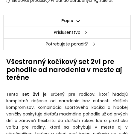
Sledovať produkt
Pridať do obľúbených
Zdielať
Popis
Príslušenstvo
Potrebujete poradiť?
Všestranný kočíkový set 2v1 pre
pohodlie od narodenia v meste aj
teréne
Tento
set 2v1
je určený pre rodičov, ktorí hľadajú
kompletné riešenie od narodenia bez nutnosti ďalších
kompromisov. Kombinácia športového kočíka a hlbokej
vaničky poskytuje dieťaťu maximálne pohodlie už od prvých
dní a zároveň flexibilitu do ďalších rokov. Ide o praktickú
voľbu pre rodiny, ktoré sa pohybujú v meste aj v
náročnejšom teréne a chcú mať jedno riešenie na celé