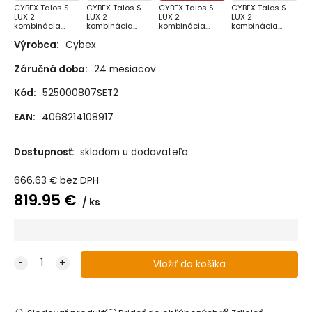
CYBEX Talos S
CYBEX Talos S
CYBEX Talos S
CYBEX Talos S
LUX 2-
LUX 2-
LUX 2-
LUX 2-
kombinácia
kombinácia
kombinácia
kombinácia
2025 - Moon
2025 - Almond
2025 - Stormy
2025 - Moss
Výrobca:
Cybex
Black
Beige
Blue
Green
Záručná doba:
24 mesiacov
Kód:
525000807SET2
EAN:
4068214108917
Dostupnosť:
skladom u dodavateľa
666.63
€
bez DPH
819.95
€
ks