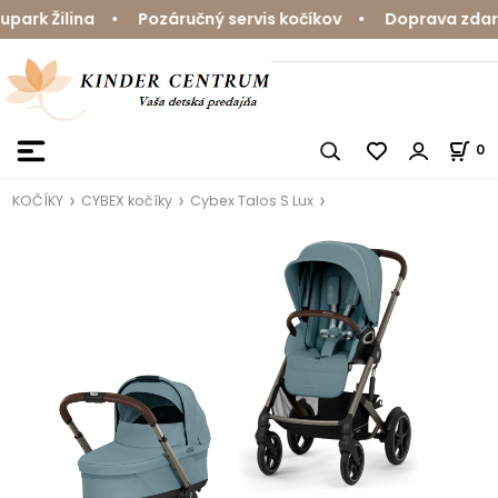
rk Žilina • Pozáručný servis kočíkov • Doprava zdarma 
0
KOČÍKY
CYBEX kočíky
Cybex Talos S Lux