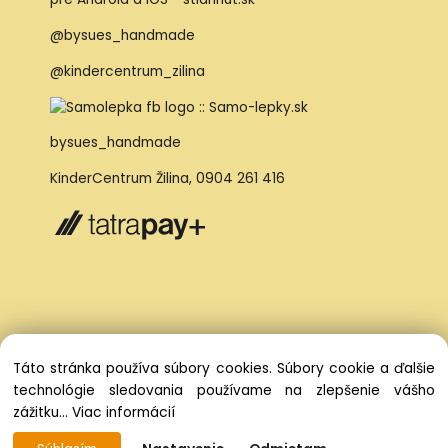
@bysues_handmade
@kindercentrum_zilina
bysues_handmade
KinderCentrum Žilina
,
0904 261 416
Táto stránka používa súbory cookies. Súbory cookie a ďalšie
technológie sledovania používame na zlepšenie vášho
zážitku...
Viac informácií