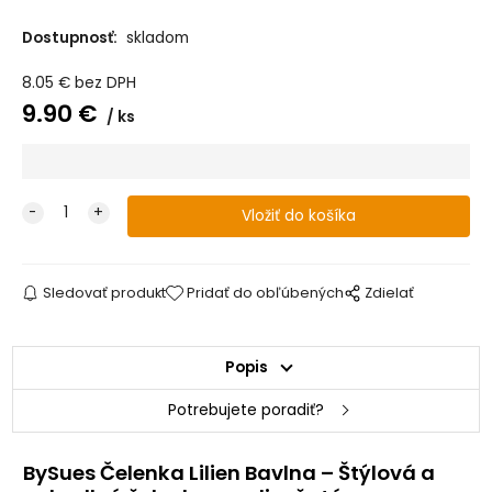
Dostupnosť:
skladom
Čelenka pre deti
Čelenka pre deti
Čelenka pre deti
Čelenka pre deti
Lilien Bavlna
Lilien Bavlna
Lilien Bavlna
Lilien Bavlna
rebro - LATTE
rebro - MINT
rebro - PUDROVÁ
rebro -
8.05
€
bez DPH
SMOTANOVÁ
9.90
€
ks
Čelenka pre
Čelenka pre
Čelenka pre
dievčatko Lilien
dievčatko Lilien
dievčatko Lilien
Bavlna -BÉŽOVÁ
Bavlna -DAHLIA
Bavlna -JARNÁ
LÚKA
Sledovať produkt
Pridať do obľúbených
Zdielať
Popis
Potrebujete poradiť?
BySues Čelenka Lilien Bavlna – Štýlová a