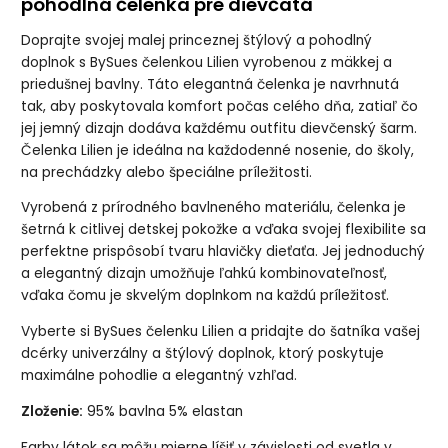
pohodlná čelenka pre dievčatá
Doprajte svojej malej princeznej štýlový a pohodlný
doplnok s BySues čelenkou Lilien vyrobenou z mäkkej a
priedušnej bavlny. Táto elegantná čelenka je navrhnutá
tak, aby poskytovala komfort počas celého dňa, zatiaľ čo
jej jemný dizajn dodáva každému outfitu dievčenský šarm.
Čelenka Lilien je ideálna na každodenné nosenie, do školy,
na prechádzky alebo špeciálne príležitosti.
Vyrobená z prírodného bavlneného materiálu, čelenka je
šetrná k citlivej detskej pokožke a vďaka svojej flexibilite sa
perfektne prispôsobí tvaru hlavičky dieťaťa. Jej jednoduchý
a elegantný dizajn umožňuje ľahkú kombinovateľnosť,
vďaka čomu je skvelým doplnkom na každú príležitosť.
Vyberte si BySues čelenku Lilien a pridajte do šatníka vašej
dcérky univerzálny a štýlový doplnok, ktorý poskytuje
maximálne pohodlie a elegantný vzhľad.
Zloženie:
95% bavlna 5% elastan
Farby látok sa môžu mierne líšiť v závislosti od svetla v