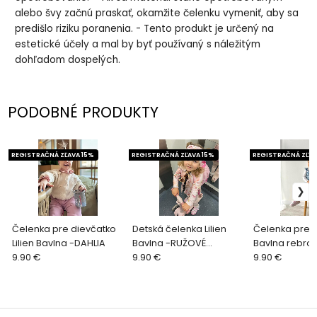
alebo švy začnú praskať, okamžite čelenku vymeniť, aby sa
predišlo riziku poranenia. - Tento produkt je určený na
estetické účely a mal by byť používaný s náležitým
dohľadom dospelých.
PODOBNÉ PRODUKTY
REGISTRAČNÁ ZĽAVA 15%
REGISTRAČNÁ ZĽAVA 15%
REGISTRAČNÁ ZĽAV
Čelenka pre dievčatko
Detská čelenka Lilien
Čelenka pre de
Lilien Bavlna -DAHLIA
Bavlna -RUŽOVÉ
Bavlna rebro -
9.90 €
LABUŤKY
9.90 €
9.90 €