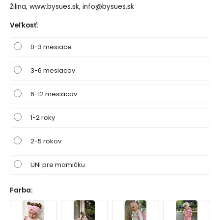
Žilina, www.bysues.sk, info@bysues.sk
Veľkosť
:
0-3 mesiace
3-6 mesiacov
6-12 mesiacov
1-2 roky
2-5 rokov
UNI pre mamičku
Farba
: