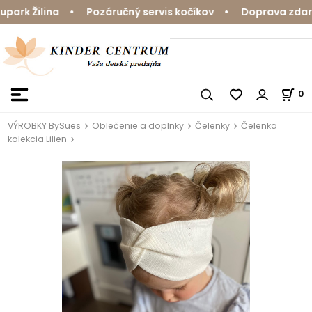
rk Žilina • Pozáručný servis kočíkov • Doprava zdarma 
0
VÝROBKY BySues
Oblečenie a doplnky
Čelenky
Čelenka
kolekcia Lilien