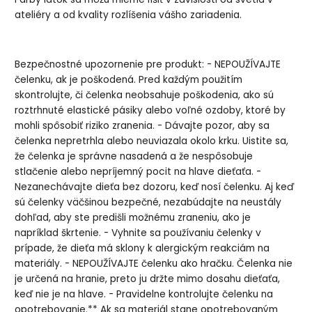
ateliéry a od kvality rozlíšenia vášho zariadenia.
Bezpečnostné upozornenie pre produkt: - NEPOUŽÍVAJTE
čelenku, ak je poškodená. Pred každým použitím
skontrolujte, či čelenka neobsahuje poškodenia, ako sú
roztrhnuté elastické pásiky alebo voľné ozdoby, ktoré by
mohli spôsobiť riziko zranenia. - Dávajte pozor, aby sa
čelenka nepretrhla alebo neuviazala okolo krku. Uistite sa,
že čelenka je správne nasadená a že nespôsobuje
stlačenie alebo nepríjemný pocit na hlave dieťaťa. -
Nezanechávajte dieťa bez dozoru, keď nosí čelenku. Aj keď
sú čelenky väčšinou bezpečné, nezabúdajte na neustály
dohľad, aby ste predišli možnému zraneniu, ako je
napríklad škrtenie. - Vyhnite sa používaniu čelenky v
prípade, že dieťa má sklony k alergickým reakciám na
materiály. - NEPOUŽÍVAJTE čelenku ako hračku. Čelenka nie
je určená na hranie, preto ju držte mimo dosahu dieťaťa,
keď nie je na hlave. - Pravidelne kontrolujte čelenku na
opotrebovanie.** Ak sa materiál stane opotrebovaným