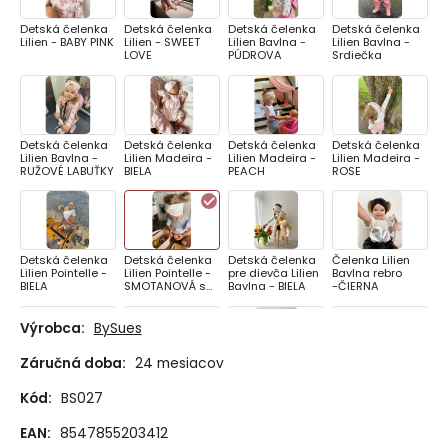
Detská čelenka
Detská čelenka
Detská čelenka
Detská čelenka
Lilien - BABY PINK
Lilien - SWEET
Lilien Bavlna -
Lilien Bavlna -
LOVE
PÚDROVA
Srdiečka
Detská čelenka
Detská čelenka
Detská čelenka
Detská čelenka
Lilien Bavlna -
Lilien Madeira -
Lilien Madeira -
Lilien Madeira -
RUŽOVÉ LABUŤKY
BIELA
PEACH
ROSE
Detská čelenka
Detská čelenka
Detská čelenka
Čelenka Lilien
Lilien Pointelle -
Lilien Pointelle -
pre dievča Lilien
Bavlna rebro
BIELA
SMOTANOVÁ s
Bavlna - BIELA
-ČIERNA
jemným
pásikom
Výrobca:
BySues
Záručná doba:
24 mesiacov
Čelenka pre deti
Čelenka pre deti
Čelenka pre deti
Čelenka pre deti
Lilien - LITTLE
Lilien Bavlna
Lilien Bavlna
Lilien Bavlna
Kód:
BS027
STAR
rebro - BABY PINK
rebro - BIELA
rebro -
CAPPUCCINO
EAN:
8547855203412