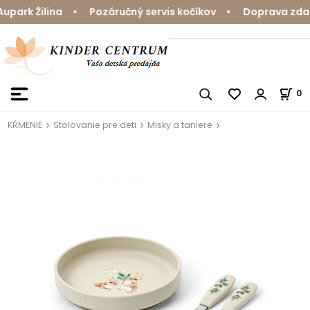
ark Žilina • Pozáručný servis kočíkov • Doprava zdarma
0
KŔMENIE
Stolovanie pre deti
Misky a taniere