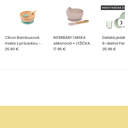
REGISTRAČNÁ ZĽAV
Citron Bambusová
INTERBABY | MISKA
Detská jedál
miska s prísavkou -
silikonová + LYŽIČKA
6-dielna Far
Green
25.90 €
silikonová +4 m - ružová
17.95 €
35.96 €