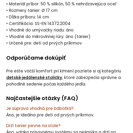
• Materiál príbor: 50 % silikón, 50 % nehrdzavejúca oceľ
• Rozmery tanier: Ø 17 cm
• Dĺžka príboru: 14 cm
• Certifikácia: SS-EN 14372:2004
• Vhodné do umývačky riadu: áno
• Vhodné do mikrovlnnej rúry: áno (tanier)
• Určené pre: deti od prvých príkrmov
Odporúčame dokúpiť
Pre ešte väčší komfort pri kŕmení pozriete si aj kategóriu
detské jedálenské stoličky
, ktoré zabezpečia správne a
pohodlné sedenie počas každého jedla.
Najčastejšie otázky (FAQ)
Je súprava vhodná pre bábätká?
Áno, je ideálna pre deti od prvých príkrmov.
Drží tanier pevne na stole?
Áno, vďaka prísavnému systému sa nešmýka a drží na