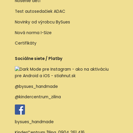
Nosenie detí
Test autosedačiek ADAC
Novinky od výrobcu BySues
Nová norma I-Size
Certifikáty
Sociálne siete / Platby
@bysues_handmade
@kindercentrum_zilina
bysues_handmade
KinderCentrum Žilina
,
0904 261 416