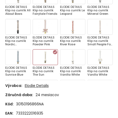
ELODIE DETAILS
ELODIE DETAILS
ELODIE DETAILS
ELODIE DETAILS
Klip na cumlík All
Klip na cumlík
Klip na cumlík Le
Klip na cumlík
About Bows
Fairytale Friends
Leopard
Mineral Green
ELODIE DETAILS
ELODIE DETAILS
ELODIE DETAILS
ELODIE DETAILS
Klip na cumlík
Klip na cumlík
Klip na cumlík
Klip na cumlík
Nordic
Powder Pink
River Rose
Small People For
Woodland
Peace
ELODIE DETAILS
ELODIE DETAILS
ELODIE DETAILS
ELODIE DETAILS
Klip na cumlík
Klip na cumlík
Klip na cumlík
Klip na cumlík
Sunrise Blue
The Sun
Vanilla White
Vanilla White
Výrobca:
Elodie Details
Záručná doba:
24 mesiacov
ELODIE DETAILS
ELODIE DETAILS
ELODIE DETAILS
ELODIE DETAILS
Klip na cumlík
Klip na cumlík
Klip na cumlík
Klip na cumlík
Kód:
30150196866NA
drevený Billy the
drevený Hazy
drevený Hazy
drevený Vanilla
Bear
Jade
Jade
White
EAN:
7333222016935