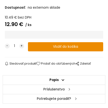
Dostupnosť:
na externom sklade
ELODIE DETAILS x
Morris & Co Klip
na cumlík
10.49
€
bez DPH
Pimpernel
12.90
€
ks
Sledovať produkt
Pridať do obľúbených
Zdielať
Popis
Príslušenstvo
Potrebujete poradiť?