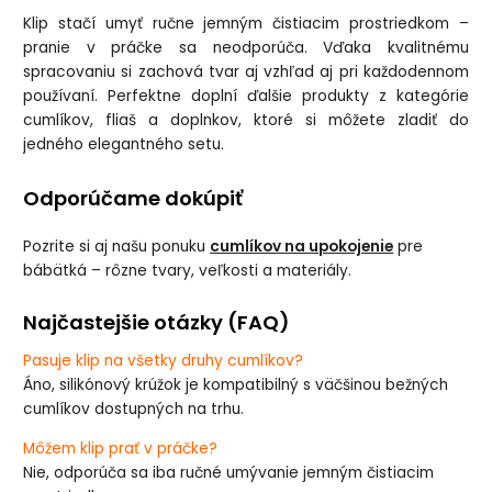
Klip stačí umyť ručne jemným čistiacim prostriedkom –
pranie v práčke sa neodporúča. Vďaka kvalitnému
spracovaniu si zachová tvar aj vzhľad aj pri každodennom
používaní. Perfektne doplní ďalšie produkty z kategórie
cumlíkov, fliaš a doplnkov, ktoré si môžete zladiť do
jedného elegantného setu.
Odporúčame dokúpiť
Pozrite si aj našu ponuku
cumlíkov na upokojenie
pre
bábätká – rôzne tvary, veľkosti a materiály.
Najčastejšie otázky (FAQ)
Pasuje klip na všetky druhy cumlíkov?
Áno, silikónový krúžok je kompatibilný s väčšinou bežných
cumlíkov dostupných na trhu.
Môžem klip prať v práčke?
Nie, odporúča sa iba ručné umývanie jemným čistiacim