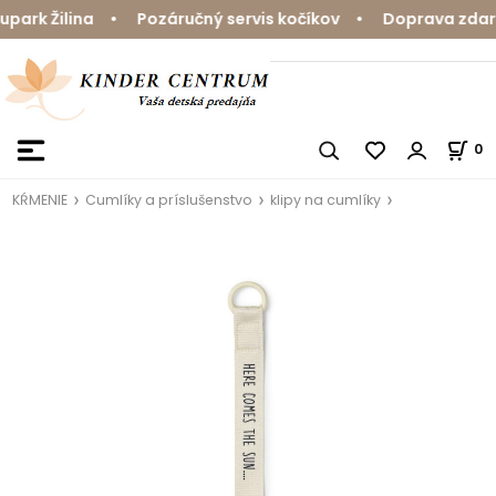
rk Žilina • Pozáručný servis kočíkov • Doprava zdarma
0
KŔMENIE
Cumlíky a príslušenstvo
klipy na cumlíky