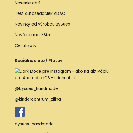
Nosenie detí
Test autosedačiek ADAC
Novinky od výrobcu BySues
Nová norma I-Size
Certifikáty
Sociálne siete / Platby
@bysues_handmade
@kindercentrum_zilina
bysues_handmade