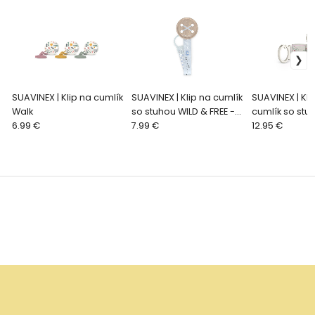
SUAVINEX | Klip na cumlík
SUAVINEX | Klip na cumlík
SUAVINEX | KLI
Walk
so stuhou WILD & FREE -
cumlík so stu
6.99 €
modrý
7.99 €
- ružový
12.95 €