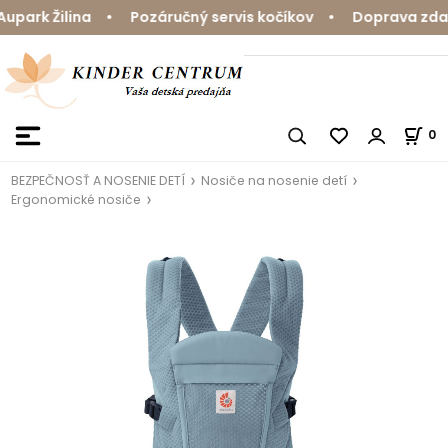
park Žilina • Pozáručný servis kočíkov • Doprava zdarm
0
BEZPEČNOSŤ A NOSENIE DETÍ
Nosiče na nosenie detí
Ergonomické nosiče