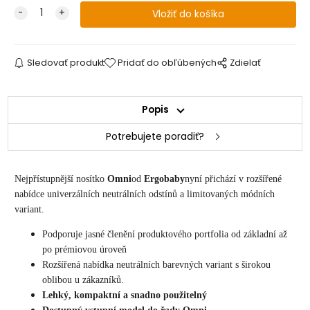
Sledovať produkt
Pridať do obľúbených
Zdielať
Popis
Potrebujete poradiť?
Nejpřístupnější nosítko
Omni
od
Ergobaby
nyní přichází v rozšířené
nabídce univerzálních neutrálních odstínů a limitovaných módních
variant.
Podporuje jasné členění produktového portfolia od základní až
po prémiovou úroveň
Rozšířená nabídka neutrálních barevných variant s širokou
oblibou u zákazníků.
Lehký, kompaktní a snadno použitelný