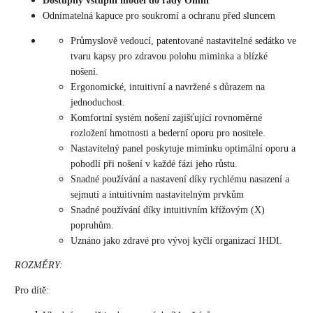
Dostupný vstupní model do řady Omni
Odnímatelná kapuce pro soukromí a ochranu před sluncem
Průmyslově vedoucí, patentované nastavitelné sedátko ve
tvaru kapsy pro zdravou polohu miminka a blízké
nošení.
Ergonomické, intuitivní a navržené s důrazem na
jednoduchost.
Komfortní systém nošení zajišťující rovnoměrné
rozložení hmotnosti a bederní oporu pro nositele.
Nastavitelný panel poskytuje miminku optimální oporu a
pohodlí při nošení v každé fázi jeho růstu.
Snadné používání a nastavení díky rychlému nasazení a
sejmutí a intuitivním nastavitelným prvkům
Snadné používání díky intuitivním křížovým (X)
popruhům.
Uznáno jako zdravé pro vývoj kyčlí organizací IHDI.
ROZMĚRY:
Pro dítě: