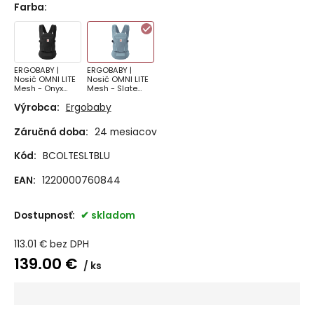
Farba
:
ERGOBABY |
ERGOBABY |
Nosič OMNI LITE
Nosič OMNI LITE
Mesh - Onyx
Mesh - Slate
Black
Blue
Výrobca:
Ergobaby
Záručná doba:
24 mesiacov
Kód:
BCOLTESLTBLU
EAN:
1220000760844
Dostupnosť:
skladom
113.01
€
bez DPH
139.00
€
ks