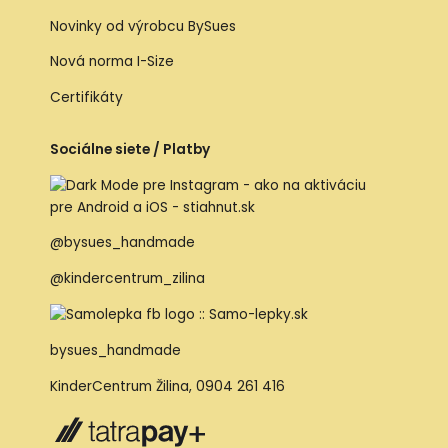
Novinky od výrobcu BySues
Nová norma I-Size
Certifikáty
Sociálne siete / Platby
@bysues_handmade
@kindercentrum_zilina
bysues_handmade
KinderCentrum Žilina
,
0904 261 416