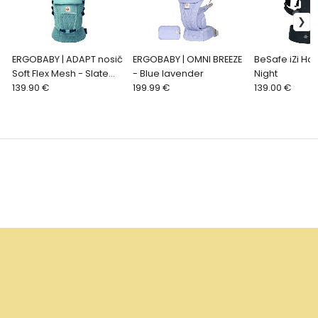
ERGOBABY | ADAPT nosič
ERGOBABY | OMNI BREEZE
BeSafe iZi Ha
Soft Flex Mesh - Slate
- Blue lavender
Night
Blue
139.90 €
199.99 €
139.00 €