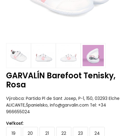
GARVALÍN Barefoot Tenisky,
Rosa
Výrobca: Partida Pl de Sant Josep, P-1, 150, 03293 Elche
ALICANTE,Španielsko, info@garvalin.com Tel: +34
966655024
Veľkosť
:
19
20
21
22
23
24