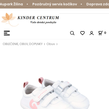
park Žilina • Pozáručný servis kočíkov • Doprava zdarm
0
OBLEČENIE, OBUV, DOPLNKY
Obuv