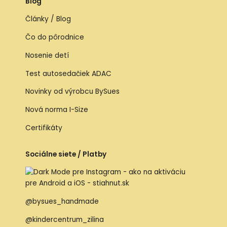
Blog
Články / Blog
Čo do pôrodnice
Nosenie detí
Test autosedačiek ADAC
Novinky od výrobcu BySues
Nová norma I-Size
Certifikáty
Sociálne siete / Platby
@bysues_handmade
@kindercentrum_zilina