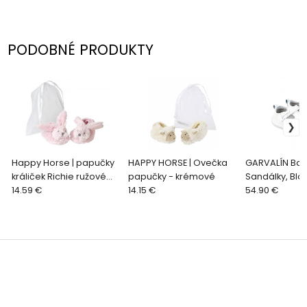
PODOBNÉ PRODUKTY
Happy Horse | papučky
HAPPY HORSE | Ovečka
GARVALÍN Bar
králiček Richie ružové
papučky - krémové
Sandálky, Bla
veľkosť: 10 cm
14.59 €
14.15 €
54.90 €