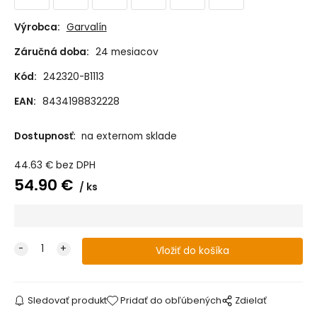
Výrobca:
Garvalín
Záručná doba:
24 mesiacov
Kód:
242320-B1113
EAN:
8434198832228
Dostupnosť:
na externom sklade
44.63
€
bez DPH
54.90
€
ks
Sledovať produkt
Pridať do obľúbených
Zdielať