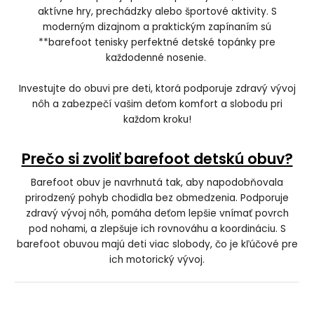
aktívne hry, prechádzky alebo športové aktivity. S
moderným dizajnom a praktickým zapínaním sú
**barefoot tenisky perfektné detské topánky pre
každodenné nosenie.
Investujte do obuvi pre deti, ktorá podporuje zdravý vývoj
nôh a zabezpečí vašim deťom komfort a slobodu pri
každom kroku!
Prečo si zvoliť barefoot detskú obuv?
Barefoot obuv je navrhnutá tak, aby napodobňovala
prirodzený pohyb chodidla bez obmedzenia. Podporuje
zdravý vývoj nôh, pomáha deťom lepšie vnímať povrch
pod nohami, a zlepšuje ich rovnováhu a koordináciu. S
barefoot obuvou majú deti viac slobody, čo je kľúčové pre
ich motorický vývoj.