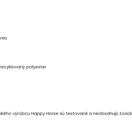
enia
 recyklovaný polyester
kého výrobcu Happy Horse sú testované a neobsahujú toxické