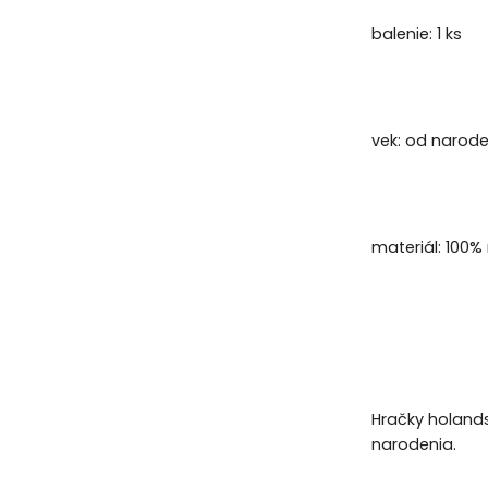
balenie: 1 ks
vek: od narod
materiál: 100%
Hračky holands
narodenia.