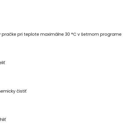
v pračke pri teplote maximálne 30 °C v šetrnom programe
liť
emicky čistiť
liť