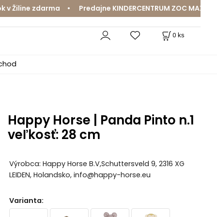
iline zdarma • Predajne KINDERCENTRUM ZOC MAX a MamaJ
0
ks
bchod
Happy Horse | Panda Pinto n.1
veľkosť: 28 cm
Výrobca: Happy Horse B.V,Schuttersveld 9, 2316 XG
LEIDEN, Holandsko, info@happy-horse.eu
Varianta
: