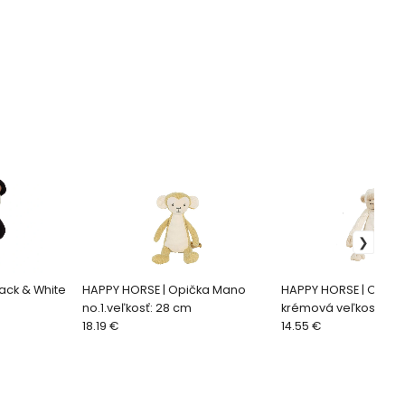
ack & White
HAPPY HORSE | Opička Mano
HAPPY HORSE | Opička
no.1.veľkosť: 28 cm
krémová veľkosť: 28
18.19 €
14.55 €