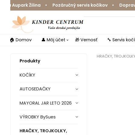
Aupark Žilina • Pozáručný servis kočíkov • Doprava zda
🏠 Domov
👤 Môj účet
🎁 Vernosť
🔧 Servis koč
HRAČKY, TROJKOLK
Produkty
KOČÍKY
AUTOSEDAČKY
MAYORAL JAR LETO 2026
VÝROBKY BySues
HRAČKY, TROJKOLKY,