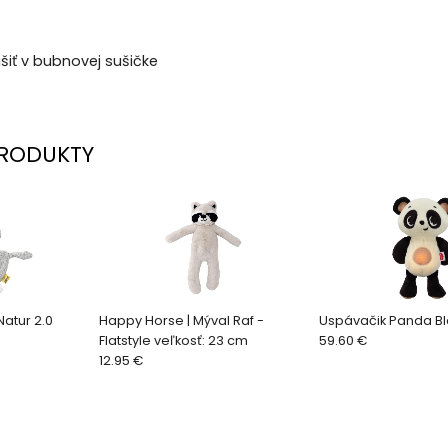
šiť v bubnovej sušičke
RODUKTY
Natur 2.0
Happy Horse | Mýval Raf -
Uspávačik Panda Bl
Flatstyle veľkosť: 23 cm
59.60 €
12.95 €