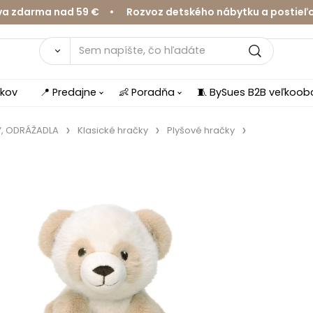
rma nad 59 € • Rozvoz detského nábytku a postieľok v Ž
íkov
📍 Predajne
👶 Poradňa
🧵 BySues B2B veľkoo
Y, ODRÁŽADLA
Klasické hračky
Plyšové hračky