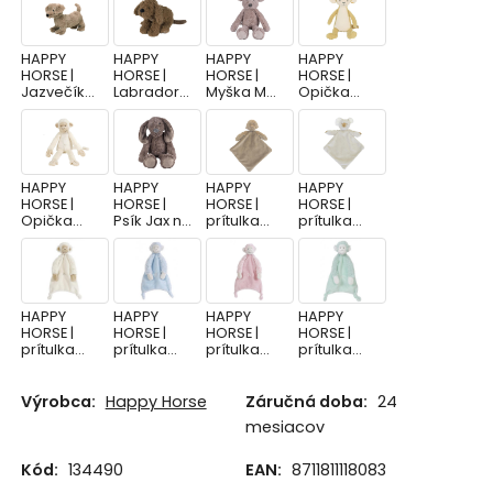
HAPPY
HAPPY
HAPPY
HAPPY
HORSE |
HORSE |
HORSE |
HORSE |
Jazvečík
Labrador
Myška Mex
Opička
Duke n.2
Larry no.1
n.1 veľkosť:
Mano
veľkosť: 28
veľkosť: 28
28 cm
no.1.veľkos
cm
cm
ť: 28 cm
HAPPY
HAPPY
HAPPY
HAPPY
HORSE |
HORSE |
HORSE |
HORSE |
Opička
Psík Jax n.1
prítulka
prítulka
Mickey n.1
veľkosť: 28
Gorila
Koala
krémová
cm
Gayo
Kanzo
veľkosť: 28
veľkosť: 28
veľkosť: 28
cm
cm
cm
HAPPY
HAPPY
HAPPY
HAPPY
HORSE |
HORSE |
HORSE |
HORSE |
prítulka
prítulka
prítulka
prítulka
Opička
Opička
Opička
Opička
Mickey
Mickey
Mickey
Mickey
krémová
modrá
ružová
tyrkys
Výrobca:
Happy Horse
Záručná doba:
24
veľkosť: 28
veľkosť: 28
veľkosť: 28
veľkosť: 28
mesiacov
cm
cm
cm
cm
Happy
Happy
Happy
Happy
Horse |
Horse |
Horse |
Horse |
Kód:
134490
EAN:
8711811118083
Koník
Králiček
Králiček
Králiček