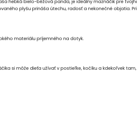
naša hebká bielo-béžová panda, je ideálny maznáčik pre tvo
lovaného plyšu prináša útechu, radosť a nekonečné objatia. Pri
bkého materiálu príjemného na dotyk.
ika si môže dieťa užívať v postieľke, kočíku a kdekoľvek t