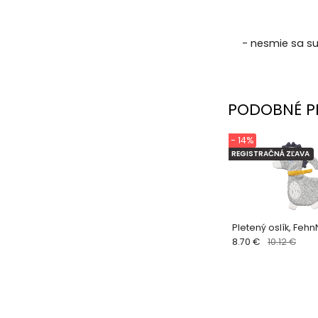
- nesmie sa su
PODOBNÉ P
- 14%
REGISTRAČNÁ ZĽAVA
Pletený oslík, Fehn
8.70 €
10.12 €