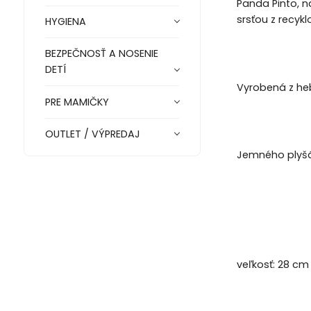
Panda Pinto, 
srsťou z recyk
HYGIENA
BEZPEČNOSŤ A NOSENIE
DETÍ
Vyrobená z he
PRE MAMIČKY
OUTLET / VÝPREDAJ
Jemného plyšáč
veľkosť: 28 cm