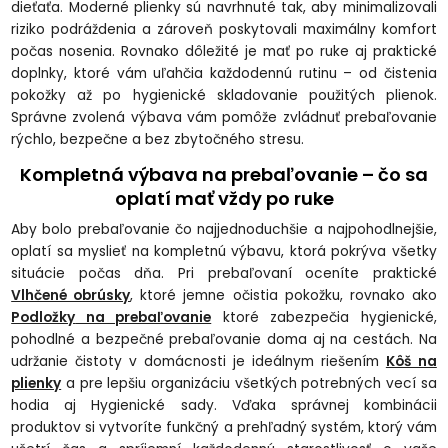
dieťaťa. Moderné plienky sú navrhnuté tak, aby minimalizovali
riziko podráždenia a zároveň poskytovali maximálny komfort
počas nosenia. Rovnako dôležité je mať po ruke aj praktické
doplnky, ktoré vám uľahčia každodennú rutinu – od čistenia
pokožky až po hygienické skladovanie použitých plienok.
Správne zvolená výbava vám pomôže zvládnuť prebaľovanie
rýchlo, bezpečne a bez zbytočného stresu.
Kompletná výbava na prebaľovanie – čo sa
oplatí mať vždy po ruke
Aby bolo prebaľovanie čo najjednoduchšie a najpohodlnejšie,
oplatí sa myslieť na kompletnú výbavu, ktorá pokrýva všetky
situácie počas dňa. Pri prebaľovaní oceníte praktické
Vlhčené obrúsky
, ktoré jemne očistia pokožku, rovnako ako
Podložky
na prebaľovanie
ktoré zabezpečia hygienické,
pohodlné a bezpečné prebaľovanie doma aj na cestách. Na
udržanie čistoty v domácnosti je ideálnym riešením
Kôš na
plienky
a pre lepšiu organizáciu všetkých potrebných vecí sa
hodia aj Hygienické sady. Vďaka správnej kombinácii
produktov si vytvoríte funkčný a prehľadný systém, ktorý vám