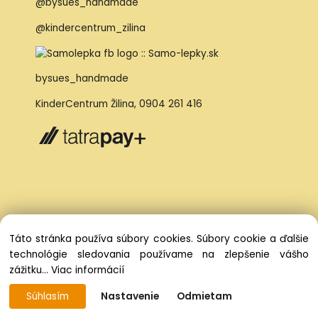
@bysues_handmade
@kindercentrum_zilina
bysues_handmade
KinderCentrum Žilina
,
0904 261 416
Táto stránka používa súbory cookies. Súbory cookie a ďalšie
technológie sledovania používame na zlepšenie vášho
zážitku...
Viac informácií
Súhlasím
Nastavenie
Odmietam
Vytvorené systémom ClickEshop.sk