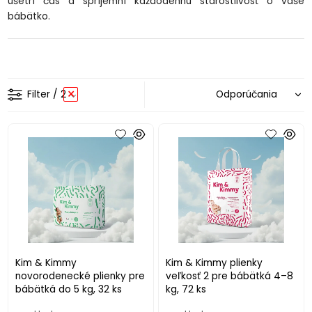
ušetrí čas a spríjemní každodennú starostlivosť o vaše
bábätko.
Filter
/ 2
Kim & Kimmy
Kim & Kimmy plienky
novorodenecké plienky pre
veľkosť 2 pre bábätká 4–8
bábätká do 5 kg, 32 ks
kg, 72 ks