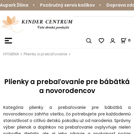
park Žilina • Pozáručný servis kočíkov • Doprava zdarm
0
HYGIENA
Plienky a prebaľovanie
Plienky a prebaľovanie pre bábätká
a novorodencov
Kategória plienky a prebaľovanie pre bábätká a
novorodencov zahŕňa všetko, čo potrebujete pre každodennú
starostlivosť o citlivú detskú pokožku už od narodenia. Správny
výber plienok a doplnkov na prebaľovanie ovplyvňuje nielen
pohodlie dieťaťa, ale aj jeho zdravie a spokojnosť počas