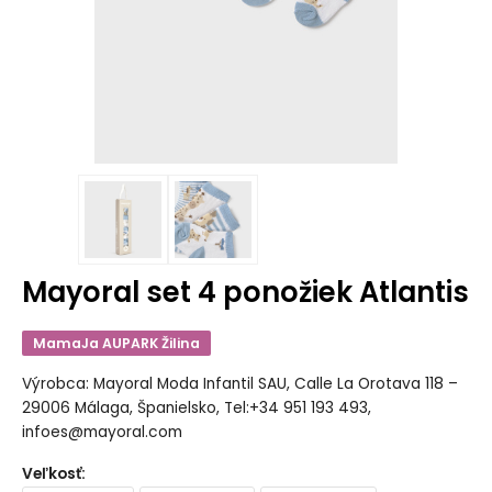
Mayoral set 4 ponožiek Atlantis
MamaJa AUPARK Žilina
Výrobca: Mayoral Moda Infantil SAU, Calle La Orotava 118 –
29006 Málaga, Španielsko, Tel:+34 951 193 493,
infoes@mayoral.com
Veľkosť
: