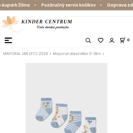
upark Žilina • Pozáručný servis kočíkov • Doprava zdar
0
MAYORAL JAR LETO 2026
Mayoral dievčatko 0-18m