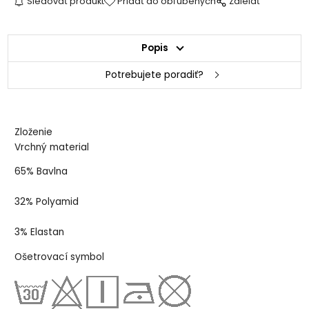
Sledovať produkt
Pridať do obľúbených
Zdielať
Popis
Potrebujete poradiť?
Zloženie
Vrchný material
65% Bavlna
32% Polyamid
3% Elastan
Ošetrovací symbol