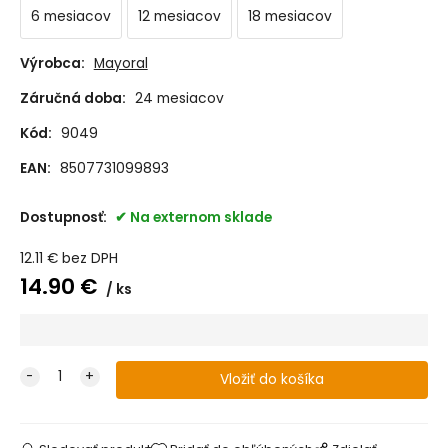
6 mesiacov
12 mesiacov
18 mesiacov
Výrobca:
Mayoral
Záručná doba:
24 mesiacov
Kód:
9049
EAN:
8507731099893
Dostupnosť:
Na externom sklade
12.11
€
bez DPH
14.90
€
ks