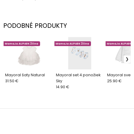
PODOBNÉ PRODUKTY
MamaJa AUPARK Žilina
MamaJa AUPARK Žilina
MamaJa AUPARK Ži
Mayoral šaty Natural
Mayoral set 4 ponožiek
Mayoral svete
31.50 €
Sky
25.90 €
14.90 €