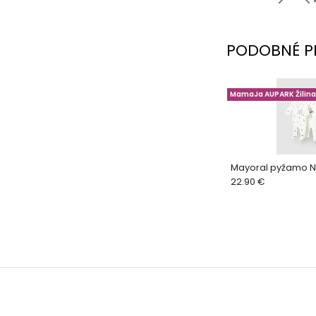
PODOBNÉ P
MamaJa AUPARK Žilina
Mayoral pyžamo N
22.90 €