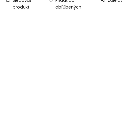
Sledovať
Pridať do
Zdielať
produkt
obľúbených