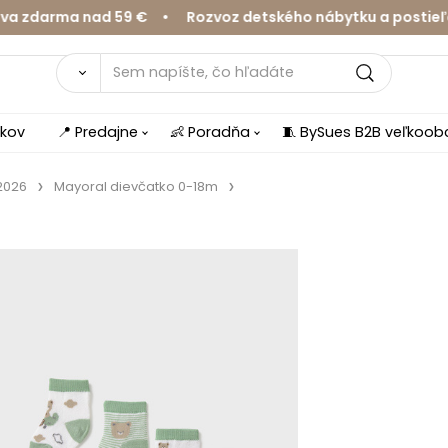
zdarma nad 59 € • Rozvoz detského nábytku a postieľok 
íkov
📍 Predajne
👶 Poradňa
🧵 BySues B2B veľkoo
2026
Mayoral dievčatko 0-18m