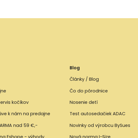
Blog
Články / Blog
jne
Čo do pôrodnice
ervis kočíkov
Nosenie detí
ráve k nám na predajne
Test autosedačiek ADAC
ARMA nad 59 €,-
Novinky od výrobcu BySues
 na Eshope - výhody
Nová norma I-Size