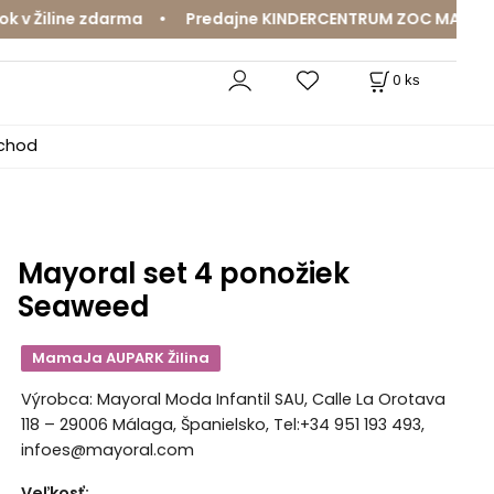
v Žiline zdarma • Predajne KINDERCENTRUM ZOC MAX a Mam
0
ks
bchod
Mayoral set 4 ponožiek
Seaweed
MamaJa AUPARK Žilina
Výrobca: Mayoral Moda Infantil SAU, Calle La Orotava
118 – 29006 Málaga, Španielsko, Tel:+34 951 193 493,
infoes@mayoral.com
Veľkosť
: