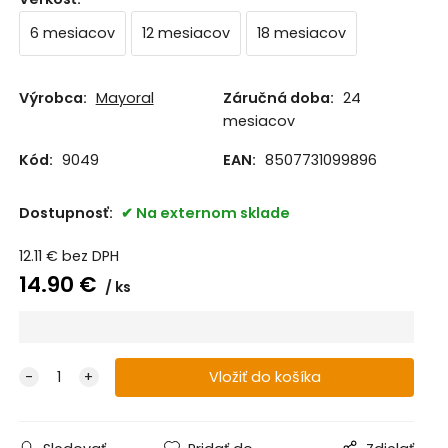
6 mesiacov
12 mesiacov
18 mesiacov
Výrobca:
Mayoral
Záručná doba:
24
mesiacov
Kód:
9049
EAN:
8507731099896
Dostupnosť:
Na externom sklade
12.11
€
bez DPH
14.90
€
ks