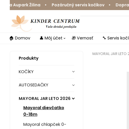
Ja Aupark Žilina • Pozáručný servis kočíkov • Doprava 
🏠 Domov
👤 Môj účet
🎁 Vernosť
🔧 Servis koč
MAYORAL JAR LETO 
Produkty
KOČÍKY
AUTOSEDAČKY
MAYORAL JAR LETO 2026
Mayoral dievčatko
0-18m
Mayoral chlapček 0-