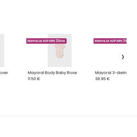
MamaJa AUPARK Žilina
MamaJa AUPARK Žilina
over
Mayoral Body Baby Rose
Mayoral 3-dielna súp
11.50 €
36.95 €