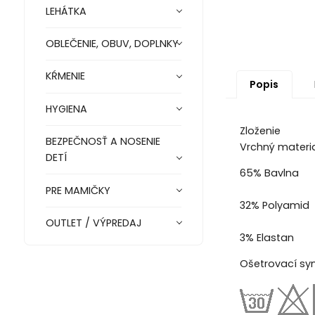
LEHÁTKA
OBLEČENIE, OBUV, DOPLNKY
KŔMENIE
Popis
HYGIENA
Zloženie
BEZPEČNOSŤ A NOSENIE
Vrchný materi
DETÍ
65% Bavlna
PRE MAMIČKY
32% Polyamid
OUTLET / VÝPREDAJ
3% Elastan
Ošetrovací sy