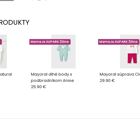
RODUKTY
MamaJa AUPARK Žilina
MamaJa AUPARK Žilina
atural
Mayoral dlhé body s
Mayoral súprava Cl
podbradníkom Anise
29.90 €
25.90 €