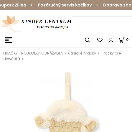
ark Žilina • Pozáručný servis kočíkov • Doprava zdarma
0
HRAČKY, TROJKOLKY, ODRÁŽADLA
Klasické hračky
Hračky pre
dievčatá