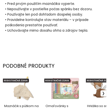
• Pred prvým použitím maznáčika vyperte.
• Nepoužívajte v postieľke počas spánku bez dozoru.
• Používajte len pod dohľadom dospelej osoby.
• Pravidelne kontrolujte stav materiálu – v prípade
poškodenia prestaňte používať.
• Uchovávajte mimo dosahu ohňa a zdrojov tepla.
PODOBNÉ PRODUKTY
REGISTRAČNÁ ZĽAVA
REGISTRAČNÁ ZĽAVA
REGISTRAČNÁ ZĽAV
Maznáčik s pútkom na
Omaľovánky s
Hrkálka so srn