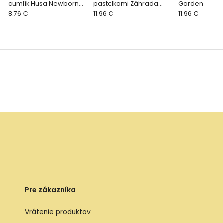
cumlík Husa Newborn
pastelkami Záhrada
Garden
Naturals
8.76 €
Rosa
11.96 €
11.96 €
Pre zákazníka
Vrátenie produktov