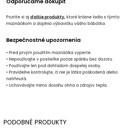
Odporúčame dokúpiť
Pozrite si aj
ďalšie produkty
,
ktoré krásne ladia s týmto
maznáčikom a doplnia výbavičku vášho bábätka.
Bezpečnostné upozornenia
• Pred prvým použitím maznáčika vyperte.
• Nepoužívajte v postieľke počas spánku bez dozoru.
• Používajte len pod dohľadom dospelej osoby.
• Pravidelne kontrolujte, či nie je látka poškodená alebo
natrhnutá.
• Uchovávajte mimo dosahu ohňa a zdrojov tepla.
PODOBNÉ PRODUKTY