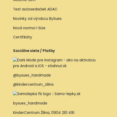
Test autosedačiek ADAC
Novinky od výrobcu BySues
Nová norma I-Size
Certifikáty
Sociálne siete / Platby
@bysues_handmade
@kindercentrum_zilina
bysues_handmade
KinderCentrum Žilina
,
0904 261 416