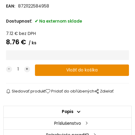
EAN:
8721122584958
Dostupnosť:
Na externom sklade
7.12
€
bez DPH
8.76
€
ks
Sledovať produkt
Pridať do obľúbených
Zdielať
Popis
Príslušenstvo