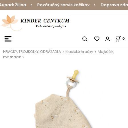
park Žilina • Pozáručný servis kočíkov • Doprava zdarm
0
HRAČKY, TROJKOLKY, ODRÁŽADLA
Klasické hračky
Mojkáčik,
maznáčik