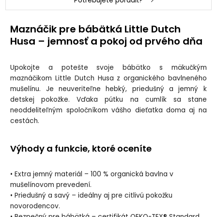
Potrebujete poradiť?
Maznáčik pre bábätká Little Dutch
Husa – jemnosť a pokoj od prvého dňa
Upokojte a potešte svoje bábätko s mäkučkým
maznáčikom Little Dutch Husa z organického bavlneného
mušelínu. Je neuveriteľne hebký, priedušný a jemný k
detskej pokožke. Vďaka pútku na cumlík sa stane
neoddeliteľným spoločníkom vášho dieťatka doma aj na
cestách.
Výhody a funkcie, ktoré oceníte
• Extra jemný materiál – 100 % organická bavlna v
mušelínovom prevedení.
• Priedušný a savý – ideálny aj pre citlivú pokožku
novorodencov.
• Bezpečný pre bábätká – certifikát OEKO-TEX® Standard