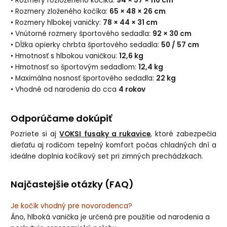
• Rozmery rozloženého kočíka:
94 × 57 × 116 cm
• Rozmery zloženého kočíka:
65 × 48 × 26 cm
• Rozmery hlbokej vaničky:
78 × 44 × 31 cm
• Vnútorné rozmery športového sedadla:
92 × 30 cm
• Dĺžka opierky chrbta športového sedadla:
50 / 57 cm
• Hmotnosť s hlbokou vaničkou:
12,6 kg
• Hmotnosť so športovým sedadlom:
12,4 kg
• Maximálna nosnosť športového sedadla:
22 kg
• Vhodné od narodenia do cca
4 rokov
Odporúčame dokúpiť
Pozriete si aj
VOKSI fusaky a rukavice
, ktoré zabezpečia
dieťaťu aj rodičom tepelný komfort počas chladných dní a
ideálne doplnia kočíkový set pri zimných prechádzkach.
Najčastejšie otázky (FAQ)
Je kočík vhodný pre novorodenca?
Áno, hlboká vanička je určená pre použitie od narodenia a