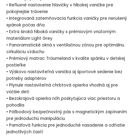
• Refluxné nastavenie hlavičky v hlbokej vaničke pre
pokojnejšie trávenie
• Integrovaná zatemňovacia funkcia vaničky pre nerušený
spánok počas dňa
• Extra široká hlboká vaničky s prémiovým vnútorným
materiálom Light Grey
• Panoramatické okná s ventilačnou zónou pre optimálnu
cirkuláciu vzduchu
• Prémiový matrac Träumeland v kvalite spánku v detskej
postieľke
• Výškovo nastaviteľná vanička aj športové sedenie bez
potreby adaptérov
• Plynule nastaviteľná chrbtová opierka vhodná aj pre
väčšie deti
• Bezokrajová opierka nôh poskytujúca viac priestoru a
pohodlia
• Päťbodový bezpečnostný pás s magnetickým zapínaním
pre jednoduchú manipuláciu
• Pamäťová funkcia pre jednoduché nasadenie a odňatie
jednotlivých častí