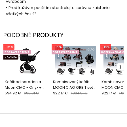
výrobcom
• Pred každým použitím skontrolujte správne zaistenie
všetkých častí*
PODOBNÉ PRODUKTY
- 15%
- 15%
- 15%
DOPRAVA ZDARMA
DOPRAVA ZDARMA
DOPRAVA ZDARMA
NOVINKA
Kočík od narodenia
Kombinovaný kočík
Kombinovaný 
Moon CIAO - Onyx +
MOON CIAO ORBIT set -
MOON CIAO OR
držiak na nápoj ako
594.92 €
699.91 €
TONKA + držiak na nápoj
922.17 €
1 084.91 €
SAND + držiak
922.17 €
1 08
DARČEK
ako DARČEK
ako DARČEK