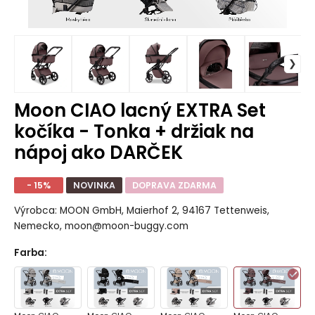
Moon CIAO lacný EXTRA Set
kočíka - Tonka + držiak na
nápoj ako DARČEK
- 15%
NOVINKA
DOPRAVA ZDARMA
Výrobca: MOON GmbH, Maierhof 2, 94167 Tettenweis,
Nemecko, moon@moon-buggy.com
Farba
: