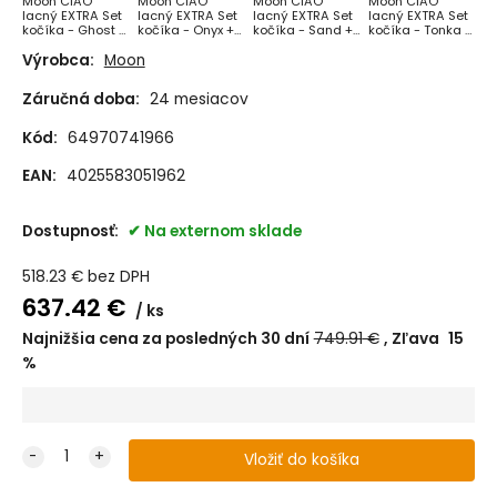
Moon CIAO
Moon CIAO
Moon CIAO
Moon CIAO
lacný EXTRA Set
lacný EXTRA Set
lacný EXTRA Set
lacný EXTRA Set
kočíka - Ghost +
kočíka - Onyx +
kočíka - Sand +
kočíka - Tonka +
držiak na nápoj
držiak na nápoj
držiak na nápoj
držiak na nápoj
Výrobca:
Moon
ako DARČEK
ako DARČEK
ako DARČEK
ako DARČEK
Záručná doba:
24 mesiacov
Kód:
64970741966
EAN:
4025583051962
Dostupnosť:
Na externom sklade
518.23
€
bez DPH
637.42
€
ks
Najnižšia cena za posledných 30 dní
749.91
€
Zľava
15
%