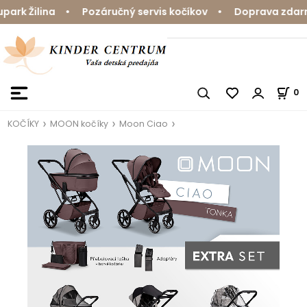
rk Žilina • Pozáručný servis kočíkov • Doprava zdarma 
0
KOČÍKY
MOON kočíky
Moon Ciao