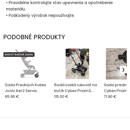
• Pravidelne kontrolujte stav upevnenia a opotrebenie
materiálu.
• Poškodený výrobok nepoužívajte.
PODOBNÉ PRODUKTY
REGISTRAČNÁ ZĽAVA
Sada Predných Kolies
Rodičovská rukoväť na
Sada prednýc
Joolz Aer2 Servis
kočík Cybex Priam3,
Cybex Priam 
kočíkov
65.95 €
Priam4 - Rose Gold
115.00 €
71.90 €