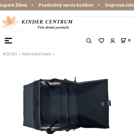
ark Žilina • Pozáručný servis kočíkov • Doprava zdarm
0
KOČÍKY
Náhradné Diely