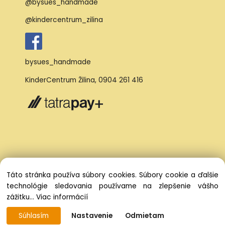
@bysues_handmade
@kindercentrum_zilina
bysues_handmade
KinderCentrum Žilina
,
0904 261 416
Táto stránka používa súbory cookies. Súbory cookie a ďalšie
technológie sledovania používame na zlepšenie vášho
zážitku...
Viac informácií
Súhlasím
Nastavenie
Odmietam
Vytvorené systémom ClickEshop.sk