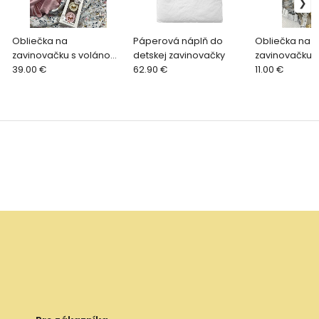
Obliečka na
Páperová náplň do
Obliečka na d
zavinovačku s volánom
detskej zavinovačky
zavinovačku 
72x72cm - MUŠELÍN
39.00 €
62.90 €
BAVLNA
11.00 €