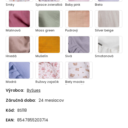
Srnky
Spiace zvieratká
Baby pink
Biela
Malinová
Moss green
Pudrový
Silver beige
Hnedá
Mušelín
Sivá
Smotanová
Modrá
Ružovy zajačik
Biely macko
Kozerawski
Výrobca:
BySues
Záručná doba:
24 mesiacov
Kód:
BS118
EAN:
8547855203714