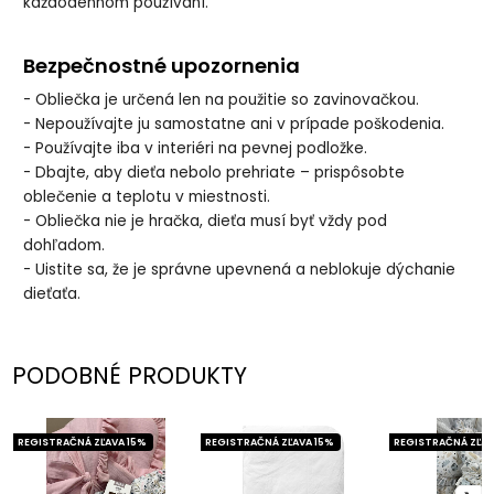
každodennom používaní.
Bezpečnostné upozornenia
- Obliečka je určená len na použitie so zavinovačkou.
- Nepoužívajte ju samostatne ani v prípade poškodenia.
- Používajte iba v interiéri na pevnej podložke.
- Dbajte, aby dieťa nebolo prehriate – prispôsobte
oblečenie a teplotu v miestnosti.
- Obliečka nie je hračka, dieťa musí byť vždy pod
dohľadom.
- Uistite sa, že je správne upevnená a neblokuje dýchanie
dieťaťa.
PODOBNÉ PRODUKTY
REGISTRAČNÁ ZĽAVA 15%
REGISTRAČNÁ ZĽAVA 15%
REGISTRAČNÁ ZĽAV