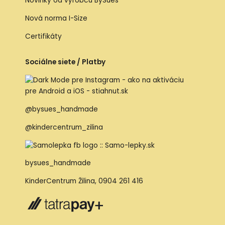
Novinky od výrobcu BySues
Nová norma I-Size
Certifikáty
Sociálne siete / Platby
@bysues_handmade
@kindercentrum_zilina
bysues_handmade
KinderCentrum Žilina
,
0904 261 416