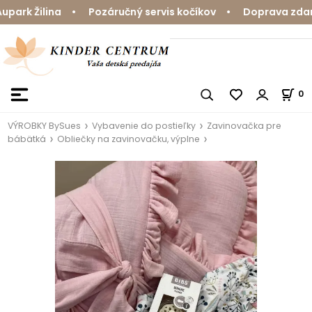
ark Žilina • Pozáručný servis kočíkov • Doprava zdarma
0
VÝROBKY BySues
Vybavenie do postieľky
Zavinovačka pre
bábätká
Obliečky na zavinovačku, výplne