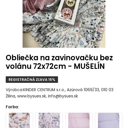
Obliečka na zavinovačku bez
volánu 72x72cm - MUŠELÍN
REGISTRAČNÁ ZĽAVA 15%
Výrobca:KINDER CENTRUM s.r.o., Azúrová 1069/33, 010 03
Žilina, www.bysues.sk, info@bysues.sk
Farba
: