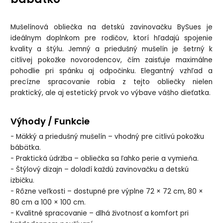
Mušelínová obliečka na detskú zavinovačku BySues je
ideálnym doplnkom pre rodičov, ktorí hľadajú spojenie
kvality a štýlu. Jemný a priedušný mušelín je šetrný k
citlivej pokožke novorodencov, čím zaisťuje maximálne
pohodlie pri spánku aj odpočinku. Elegantný vzhľad a
precízne spracovanie robia z tejto obliečky nielen
praktický, ale aj estetický prvok vo výbave vášho dieťatka.
Výhody / Funkcie
- Mäkký a priedušný mušelín – vhodný pre citlivú pokožku
bábätka.
- Praktická údržba – obliečka sa ľahko perie a vymieňa.
- Štýlový dizajn – doladí každú zavinovačku a detskú
izbičku.
- Rôzne veľkosti – dostupné pre výplne 72 × 72 cm, 80 ×
80 cm a 100 × 100 cm.
- Kvalitné spracovanie – dlhá životnosť a komfort pri