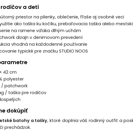
rodičov a deti
nútorný priestor na plienky, oblečenie, fľaše aj osobné veci
využitie ako taška ku kočíku, prebaľovacia taška alebo mestsk
osenie na ramene vďaka dlhým uchám
chwork dizajn v denimovom prevedení
rukcia vhodná na každodenné používanie
acovanie typické pre značku STUDIO NOOS
parametre
 × 42 cm
 % polyester
m / patchwork
g / taška pre rodičov
 dospelých
e dokúpiť
etské batohy a tašky
, ktoré doplnia váš rodinný outfit a po
 či prechádzok.