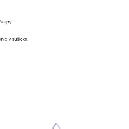
ákupy.
ia v sušičke.