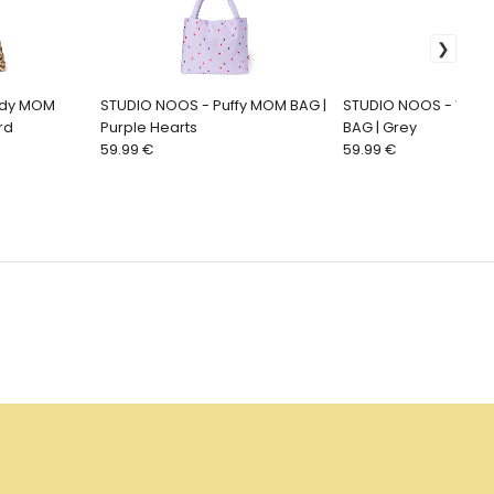
ddy MOM
STUDIO NOOS - Puffy MOM BAG |
STUDIO NOOS - Vln
rd
Purple Hearts
BAG | Grey
59.99 €
59.99 €