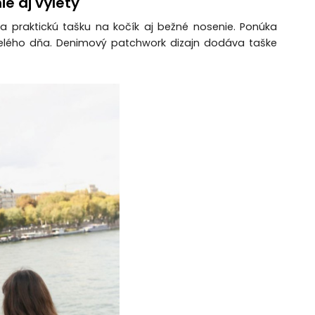
e aj výlety
 a praktickú tašku na kočík aj bežné nosenie. Ponúka
elého dňa. Denimový patchwork dizajn dodáva taške