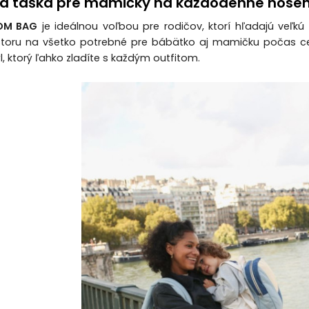
ná taška pre mamičky na každodenné noseni
OM BAG
je ideálnou voľbou pre rodičov, ktorí hľadajú veľkú
storu na všetko potrebné pre bábätko aj mamičku počas c
, ktorý ľahko zladíte s každým outfitom.