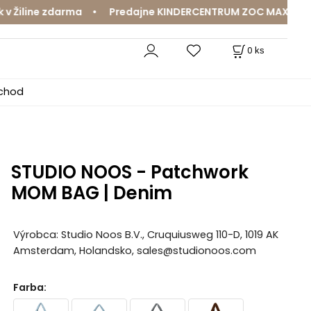
line zdarma • Predajne KINDERCENTRUM ZOC MAX a MamaJa 
0
ks
bchod
STUDIO NOOS - Patchwork
MOM BAG | Denim
Výrobca: Studio Noos B.V., Cruquiusweg 110-D, 1019 AK
Amsterdam, Holandsko, sales@studionoos.com
Farba
: