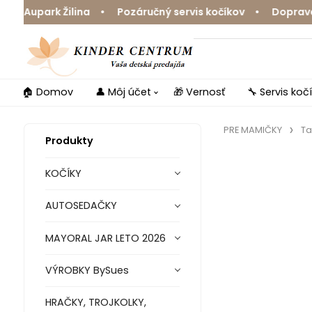
upark Žilina • Pozáručný servis kočíkov • Doprava zdar
🏠 Domov
👤 Môj účet
🎁 Vernosť
🔧 Servis koč
PRE MAMIČKY
Ta
Produkty
KOČÍKY
AUTOSEDAČKY
MAYORAL JAR LETO 2026
VÝROBKY BySues
HRAČKY, TROJKOLKY,