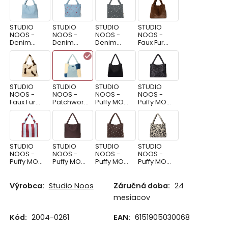
STUDIO
STUDIO
STUDIO
STUDIO
NOOS -
NOOS -
NOOS -
NOOS -
Denim
Denim
Denim
Faux Fur
MOM BAG |
MOM BAG |
MOM BAG |
MOM BAG |
Blue
Blue
Grey
Brown
Hearts
Hearts
STUDIO
STUDIO
STUDIO
STUDIO
NOOS -
NOOS -
NOOS -
NOOS -
Faux Fur
Patchwork
Puffy MOM
Puffy MOM
MOM BAG |
MOM BAG |
BAG | Black
BAG | Black
Holy Cow
Denim
Leopard
STUDIO
STUDIO
STUDIO
STUDIO
NOOS -
NOOS -
NOOS -
NOOS -
Puffy MOM
Puffy MOM
Puffy MOM
Puffy MOM
BAG | Bolt
BAG |
BAG |
BAG | Holy
Stripe
Brown
Brown
Cow
Hearts
Výrobca:
Studio Noos
Záručná doba:
24
mesiacov
STUDIO
STUDIO
STUDIO
STUDIO
NOOS -
NOOS -
NOOS -
NOOS -
Kód:
2004-0261
EAN:
6151905030068
Puffy MOM
Puffy MOM
Puffy MOM
Puffy MOM