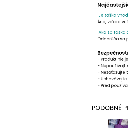
Najčastejši
Je taška vhod
Áno, vďaka veľ
Ako sa taška č
Odporúča sa pr
Bezpečnost
- Produkt nie j
- Nepoužívajte
- Nezaťažujt
- Uchovávajte
- Pred používa
PODOBNÉ P