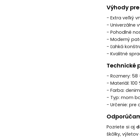
Výhody pre 
- Extra veľký v
- Univerzálne 
- Pohodlné n
- Moderný pat
- Ľahká konšt
- Kvalitné spr
Technické 
- Rozmery: 58
- Materiál: 100
- Farba: deni
- Typ: mom ba
- Určenie: pre
Odporúčam
Pozriete si aj
d
škôlky, výletov