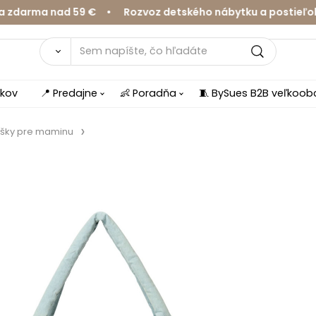
ma nad 59 € • Rozvoz detského nábytku a postieľok v Ži
íkov
📍 Predajne
👶 Poradňa
🧵 BySues B2B veľkoo
šky pre maminu