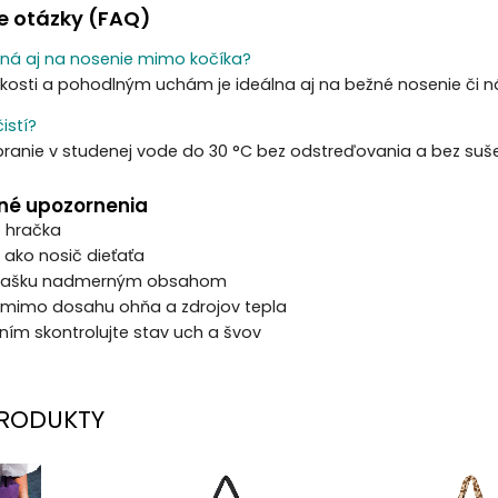
e otázky (FAQ)
ná aj na nosenie mimo kočíka?
kosti a pohodlným uchám je ideálna aj na bežné nosenie či n
istí?
anie v studenej vode do 30 °C bez odstreďovania a bez sušen
né upozornenia
e hračka
 ako nosič dieťaťa
e tašku nadmerným obsahom
 mimo dosahu ohňa a zdrojov tepla
ním skontrolujte stav uch a švov
RODUKTY