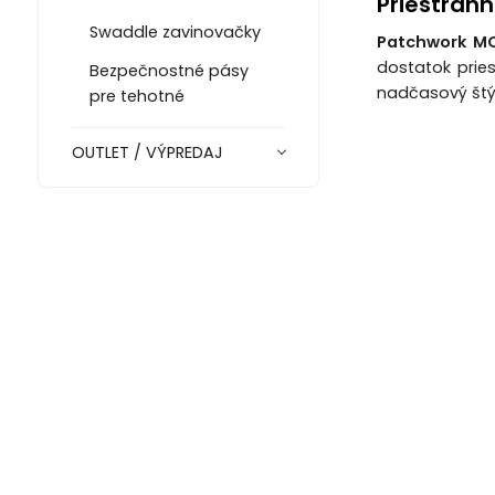
Priestran
Swaddle zavinovačky
Patchwork M
dostatok prie
Bezpečnostné pásy
nadčasový štýl
pre tehotné
OUTLET / VÝPREDAJ