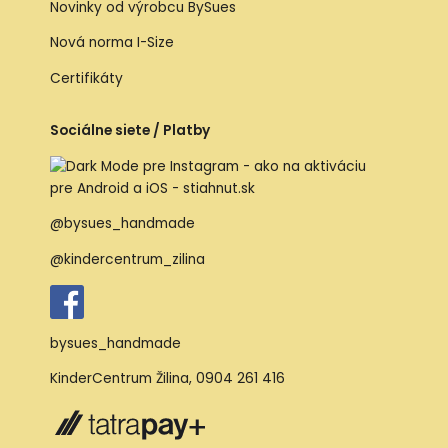
Novinky od výrobcu BySues
Nová norma I-Size
Certifikáty
Sociálne siete / Platby
@bysues_handmade
@kindercentrum_zilina
bysues_handmade
KinderCentrum Žilina
,
0904 261 416