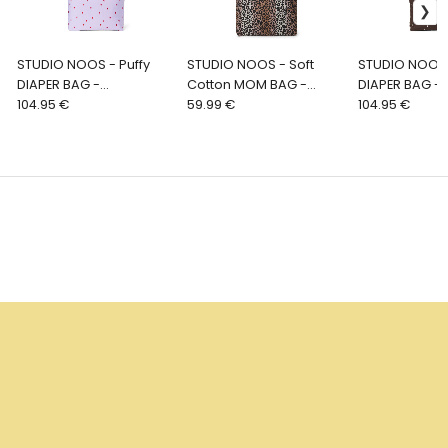
STUDIO NOOS - Puffy
STUDIO NOOS - Soft
STUDIO NOOS 
DIAPER BAG -
Cotton MOM BAG -
DIAPER BAG -
přebalovací taška |
104.95 €
prebaľovacia taška |
59.99 €
prebaľovacia 
104.95 €
Purple Hearts
Hazel Leopard
Brown Hearts