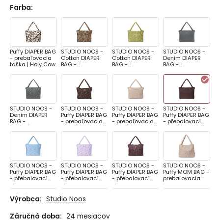
Farba
:
Puffy DIAPER BAG
STUDIO NOOS -
STUDIO NOOS -
STUDIO NOOS -
- prebaľovacia
Cotton DIAPER
Cotton DIAPER
Denim DIAPER
taška | Holy Cow
BAG -
BAG -
BAG -
prebaľovacia
prebaľovacia
prebalovacia
taška | Brown
taška | Green
taška | Grey
Leopard
Leopard
STUDIO NOOS -
STUDIO NOOS -
STUDIO NOOS -
STUDIO NOOS -
Denim DIAPER
Puffy DIAPER BAG
Puffy DIAPER BAG
Puffy DIAPER BAG
BAG -
- prebaľovacia
- prebaľovacia
- přebalovací
přebalovací
taška | Brown
taška | Cream
taška | Brown
taška | Grey
Hearts
Leopard
Hearts
STUDIO NOOS -
STUDIO NOOS -
STUDIO NOOS -
STUDIO NOOS -
Puffy DIAPER BAG
Puffy DIAPER BAG
Puffy DIAPER BAG
Puffy MOM BAG -
- přebalovací
- přebalovací
- přebalovací
prebaľovacia
taška | Light Blue
taška | Purple
taška | Red
taška | Cream
Hearts
Hearts
Leopard
Leopard
Výrobca:
Studio Noos
Záručná doba:
24 mesiacov