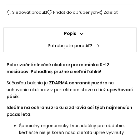
Sledovať produkt
Pridať do obľúbených
Zdielať
Popis
Potrebujete poradiť?
Polarizačné slnečné okuliare pre miminka 0-12
mesiacov. Pohodlné, pružné a veľmi ľahké!
Súčasťou balenia je
ZDARMA ochranné puzdro
na
uchovanie okuliarov v perfektnom stave a tiež
upevňovací
pásik
.
Ideálne na ochranu zraku a zdravia očí tých najmenších
počas leta.
Špeciálny ergonomický tvar, ideálny pre obdobie,
keď ešte nie je koreň nosa dieťaťa úplne vyvinutý