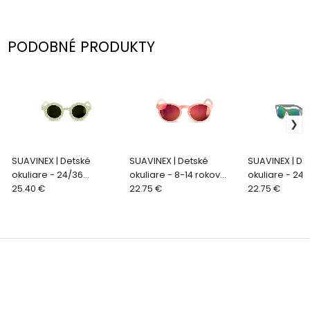
PODOBNÉ PRODUKTY
SUAVINEX | Detské
SUAVINEX | Detské
SUAVINEX | De
okuliare - 24/36
okuliare - 8-14 rokov
okuliare - 24/
mesiacov polarizované
25.40 €
polarizované s puzdrom
22.75 €
mesiacov pol
22.75 €
s puzdrom 2026 -
2026 - RUŽOVÉ guľaté
s puzdrom 202
zelené prskané
zelené