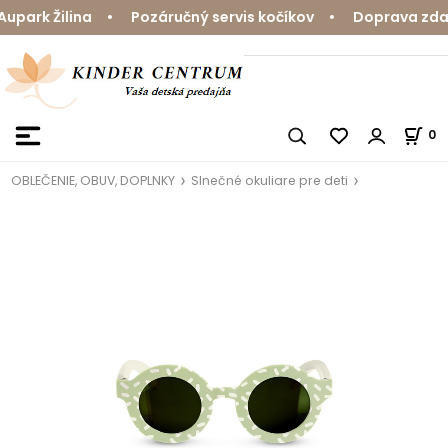
park Žilina • Pozáručný servis kočíkov • Doprava zdarm
0
OBLEČENIE, OBUV, DOPLNKY
Slnečné okuliare pre deti