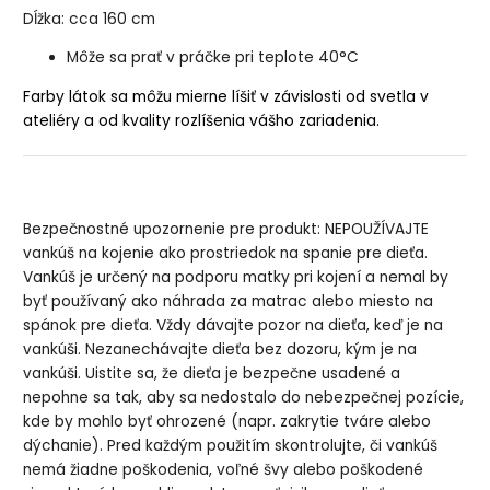
Dĺžka: cca 160 cm
Môže sa prať v práčke pri teplote 40°C
Farby látok sa môžu mierne líšiť v závislosti od svetla v
ateliéry a od kvality rozlíšenia vášho zariadenia.
Bezpečnostné upozornenie pre produkt: NEPOUŽÍVAJTE
vankúš na kojenie ako prostriedok na spanie pre dieťa.
Vankúš je určený na podporu matky pri kojení a nemal by
byť používaný ako náhrada za matrac alebo miesto na
spánok pre dieťa. Vždy dávajte pozor na dieťa, keď je na
vankúši. Nezanechávajte dieťa bez dozoru, kým je na
vankúši. Uistite sa, že dieťa je bezpečne usadené a
nepohne sa tak, aby sa nedostalo do nebezpečnej pozície,
kde by mohlo byť ohrozené (napr. zakrytie tváre alebo
dýchanie). Pred každým použitím skontrolujte, či vankúš
nemá žiadne poškodenia, voľné švy alebo poškodené