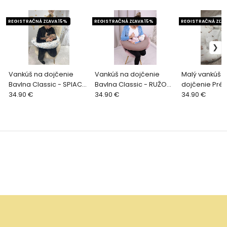
REGISTRAČNÁ ZĽAVA 15%
REGISTRAČNÁ ZĽAVA 15%
REGISTRAČNÁ ZĽAV
Vankúš na dojčenie
Vankúš na dojčenie
Malý vankúš 
Bavlna Classic - SPIACE
Bavlna Classic - RUŽOVÉ
dojčenie Pré
ZVIERATKÁ
34.90 €
DREVO
34.90 €
BIELY MACKO
34.90 €
KOZERAWSKI