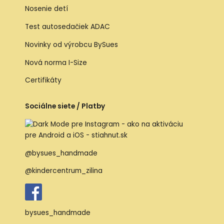
Nosenie detí
Test autosedačiek ADAC
Novinky od výrobcu BySues
Nová norma I-Size
Certifikáty
Sociálne siete / Platby
@bysues_handmade
@kindercentrum_zilina
bysues_handmade