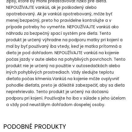
zipsy, ktoré by mohli predstavovať riziko pre dieťa.
NEPOUŽÍVAJTE vankúš, ak je poškodený alebo
opotrebovaný. Ak je vankúš opotrebovaný, môže byť
menej bezpečný, preto ho pravidelne kontrolujte a v
prípade potreby ho vymeňte. NEPOUŽÍVAJTE vankúš ako
náhradu za bezpečný spací systém pre dieťa. Tento
produkt je určený výhradne na podporu matky pri kojení a
mal by byť používaný iba vtedy, keď je matka prítomná a
dieťa je pod dohľadom. NEPOUŽÍVAJTE vankúš na kojenie
počas jazdy v aute alebo na pohyblivých povrchoch. Tento
produkt nie je určený na použitie v autosedačkách alebo
iných pohyblivých prostrediach. Vždy sledujte teplotu
dieťaťa počas kŕmenia.Vankúš na kojenie môže ovplyvniť
pohodlie dieťaťa, preto je dôležité zabezpečiť, aby sa dieťa
neprehrievalo. Tento produkt je určený na dočasnú
podporu pri kojení. Používajte ho iba v súlade s jeho účelom
a vždy pod neustálym dohľadom dospelej osoby.
PODOBNÉ PRODUKTY