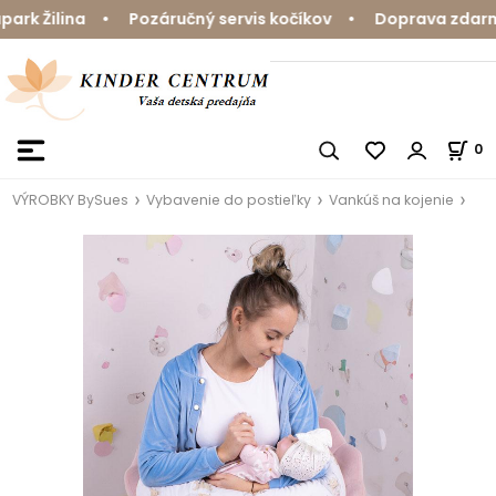
k Žilina • Pozáručný servis kočíkov • Doprava zdarma 
0
VÝROBKY BySues
Vybavenie do postieľky
Vankúš na kojenie