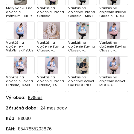
Malý vankúš na
Vankúš na
Vankúš na
Vankúš na
dojčenie
dojčenie Bavlna
dojčenie Bavlna
dojčenie Bavlna
Prémium - BIELY
Classic -
Classic - MINT
Classic - NUDE
MACKO
RUŽOVÁ
KOZERAWSKI
Vankúš na
Vankúš na
Vankúš na
Vankúš na
dojčenie -
dojčenie Bavlna
dojčenie Bavlna
dojčenie Bavlna
VELVET SKY BLUE
Classic -
Classic -
Classic -
MACKO
MACKO S
PUDROVÁ
BALÓNIKOM
Vankúš na
Vankúš na
Vankúš na
Vankúš na
dojčenie Bavlna
dojčenie Bavlna
dojčenie Velvet -
dojčenie Velvet -
Classic, BAMBI S
Classic, LES
CAPPUCCINO
MOCCA
KAMARÁTMI
Výrobca:
BySues
Záručná doba:
24 mesiacov
Vankúš na
Vankúš na
Vankúš na
Vankúš na
dojčenie Velvet -
dojčenie Velvet -
dojčenie
dojčenie
Kód:
BS030
PETROL
SMARAGD
mušelín - BEIGE
mušelín - MOSS
RUŽIČKY
GREEN
EAN:
8547855203876