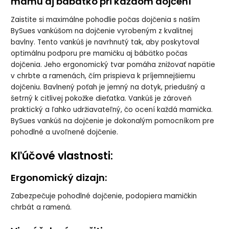
mamu aj bábätko pri každom dojčení
Zaistite si maximálne pohodlie počas dojčenia s naším
BySues vankúšom na dojčenie vyrobeným z kvalitnej
bavlny. Tento vankúš je navrhnutý tak, aby poskytoval
optimálnu podporu pre mamičku aj bábätko počas
dojčenia. Jeho ergonomický tvar pomáha znižovať napätie
v chrbte a ramenách, čím prispieva k príjemnejšiemu
dojčeniu. Bavlnený poťah je jemný na dotyk, priedušný a
šetrný k citlivej pokožke dieťatka. Vankúš je zároveň
praktický a ľahko udržiavateľný, čo ocení každá mamička.
BySues vankúš na dojčenie je dokonalým pomocníkom pre
pohodlné a uvoľnené dojčenie.
Kľúčové vlastnosti:
Ergonomický dizajn:
Zabezpečuje pohodlné dojčenie, podopiera mamičkin
chrbát a ramená.