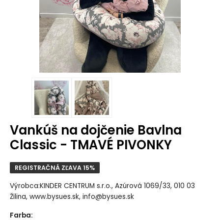
Vankúš na dojčenie Bavlna
Classic - TMAVÉ PIVONKY
REGISTRAČNÁ ZĽAVA 15%
Výrobca:KINDER CENTRUM s.r.o., Azúrová 1069/33, 010 03
Žilina, www.bysues.sk, info@bysues.sk
Farba
: