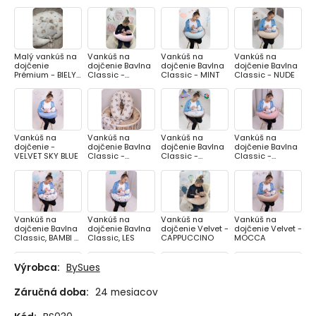
Malý vankúš na
Vankúš na
Vankúš na
Vankúš na
dojčenie
dojčenie Bavlna
dojčenie Bavlna
dojčenie Bavlna
Prémium - BIELY
Classic -
Classic - MINT
Classic - NUDE
MACKO
RUŽOVÁ
KOZERAWSKI
Vankúš na
Vankúš na
Vankúš na
Vankúš na
dojčenie -
dojčenie Bavlna
dojčenie Bavlna
dojčenie Bavlna
VELVET SKY BLUE
Classic -
Classic -
Classic -
MACKO
MACKO S
PUDROVÁ
BALÓNIKOM
Vankúš na
Vankúš na
Vankúš na
Vankúš na
dojčenie Bavlna
dojčenie Bavlna
dojčenie Velvet -
dojčenie Velvet -
Classic, BAMBI S
Classic, LES
CAPPUCCINO
MOCCA
KAMARÁTMI
Výrobca:
BySues
Záručná doba:
24 mesiacov
Vankúš na
Vankúš na
Vankúš na
Vankúš na
dojčenie Velvet -
dojčenie Velvet -
dojčenie
dojčenie