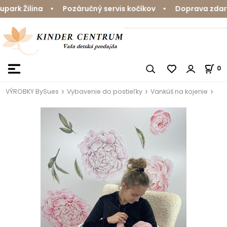
rk Žilina • Pozáručný servis kočíkov • Doprava zdarma 
0
VÝROBKY BySues
Vybavenie do postieľky
Vankúš na kojenie