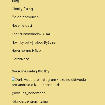
Blog
Články / Blog
Čo do pôrodnice
Nosenie detí
Test autosedačiek ADAC
Novinky od výrobcu BySues
Nová norma I-Size
Certifikáty
Sociálne siete / Platby
@bysues_handmade
@kindercentrum_zilina