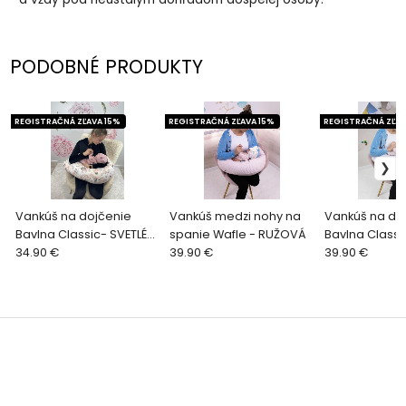
PODOBNÉ PRODUKTY
REGISTRAČNÁ ZĽAVA 15%
REGISTRAČNÁ ZĽAVA 15%
REGISTRAČNÁ ZĽAV
Vankúš na dojčenie
Vankúš medzi nohy na
Vankúš na do
Bavlna Classic- SVETLÉ
spanie Wafle - RUŽOVÁ
Bavlna Class
PIVONKY
34.90 €
39.90 €
S BALÓNIKOM
39.90 €