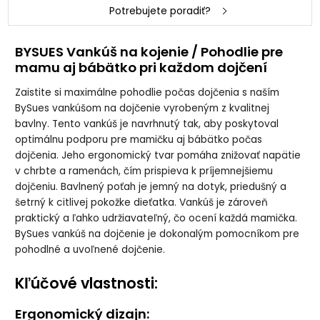
dojčenie Bavlna
dojčenie Bavlna
dojčenie Bavlna
dojčenie Bavlna
Potrebujete poradiť?
Classic- SVETLÉ
Classic - TMAVÉ
Classic - ZELENÁ
Classic -
PIVONKY
PIVONKY
HÚSKA
ZVIERATKÁ
BYSUES Vankúš na kojenie / Pohodlie pre
mamu aj bábätko pri každom dojčení
Zaistite si maximálne pohodlie počas dojčenia s naším
BySues vankúšom na dojčenie vyrobeným z kvalitnej
bavlny. Tento vankúš je navrhnutý tak, aby poskytoval
optimálnu podporu pre mamičku aj bábätko počas
dojčenia. Jeho ergonomický tvar pomáha znižovať napätie
v chrbte a ramenách, čím prispieva k príjemnejšiemu
dojčeniu. Bavlnený poťah je jemný na dotyk, priedušný a
šetrný k citlivej pokožke dieťatka. Vankúš je zároveň
praktický a ľahko udržiavateľný, čo ocení každá mamička.
BySues vankúš na dojčenie je dokonalým pomocníkom pre
pohodlné a uvoľnené dojčenie.
Kľúčové vlastnosti:
Ergonomický dizajn: