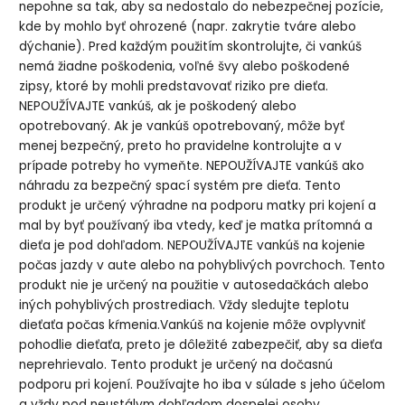
nepohne sa tak, aby sa nedostalo do nebezpečnej pozície,
kde by mohlo byť ohrozené (napr. zakrytie tváre alebo
dýchanie). Pred každým použitím skontrolujte, či vankúš
nemá žiadne poškodenia, voľné švy alebo poškodené
zipsy, ktoré by mohli predstavovať riziko pre dieťa.
NEPOUŽÍVAJTE vankúš, ak je poškodený alebo
opotrebovaný. Ak je vankúš opotrebovaný, môže byť
menej bezpečný, preto ho pravidelne kontrolujte a v
prípade potreby ho vymeňte. NEPOUŽÍVAJTE vankúš ako
náhradu za bezpečný spací systém pre dieťa. Tento
produkt je určený výhradne na podporu matky pri kojení a
mal by byť používaný iba vtedy, keď je matka prítomná a
dieťa je pod dohľadom. NEPOUŽÍVAJTE vankúš na kojenie
počas jazdy v aute alebo na pohyblivých povrchoch. Tento
produkt nie je určený na použitie v autosedačkách alebo
iných pohyblivých prostrediach. Vždy sledujte teplotu
dieťaťa počas kŕmenia.Vankúš na kojenie môže ovplyvniť
pohodlie dieťaťa, preto je dôležité zabezpečiť, aby sa dieťa
neprehrievalo. Tento produkt je určený na dočasnú
podporu pri kojení. Používajte ho iba v súlade s jeho účelom
a vždy pod neustálym dohľadom dospelej osoby.