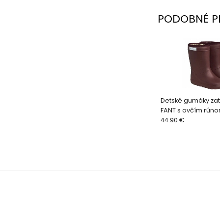
PODOBNÉ P
Detské gumáky za
FANT s ovčím rún
WINE
44.90 €