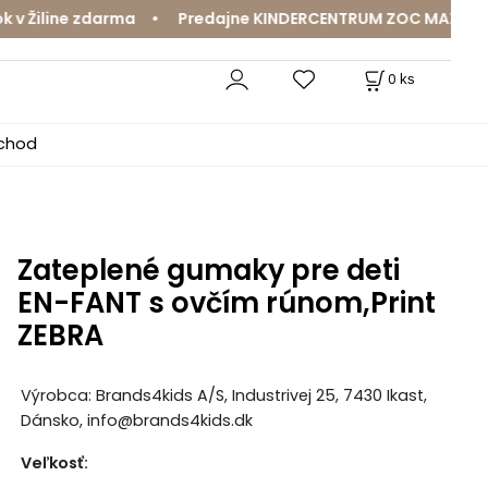
Žiline zdarma • Predajne KINDERCENTRUM ZOC MAX a MamaJ
0
ks
bchod
Zateplené gumaky pre deti
EN-FANT s ovčím rúnom,Print
ZEBRA
Výrobca: Brands4kids A/S, Industrivej 25, 7430 Ikast,
Dánsko, info@brands4kids.dk
Veľkosť
: