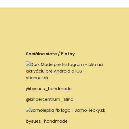
Sociálne siete / Platby
@bysues_handmade
@kindercentrum_zilina
bysues_handmade