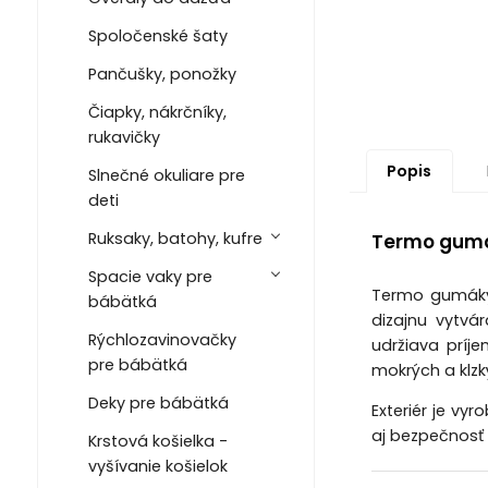
Spoločenské šaty
Pančušky, ponožky
Čiapky, nákrčníky,
rukavičky
Popis
Slnečné okuliare pre
deti
Ruksaky, batohy, kufre
Termo gumák
Spacie vaky pre
Termo gumáky 
bábätká
dizajnu vytvá
Rýchlozavinovačky
udržiava príj
pre bábätká
mokrých a klzk
Deky pre bábätká
Exteriér je vy
aj bezpečnosť
Krstová košielka -
vyšívanie košielok