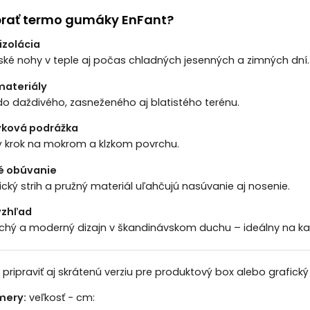
ybrať termo gumáky EnFant?
izolácia
ské nohy v teple aj počas chladných jesenných a zimných dní.
materiály
o daždivého, zasneženého aj blatistého terénu.
yková podrážka
 krok na mokrom a klzkom povrchu.
é obúvanie
ký strih a pružný materiál uľahčujú nasúvanie aj nosenie.
vzhľad
hý a moderný dizajn v škandinávskom duchu – ideálny na každ
 pripraviť aj skrátenú verziu pre produktový box alebo grafický
mery:
veľkosť - cm: