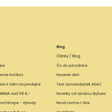
Blog
Články / Blog
jne
Čo do pôrodnice
ervis kočíkov
Nosenie detí
ráve k nám na predajne
Test autosedačiek ADAC
ARMA nad 59 €,-
Novinky od výrobcu BySues
 na Eshope - výhody
Nová norma I-Size