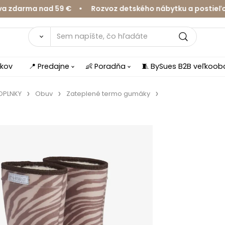
arma nad 59 € • Rozvoz detského nábytku a postieľok v 
íkov
📍 Predajne
👶 Poradňa
🧵 BySues B2B veľkoo
DOPLNKY
Obuv
Zateplené termo gumáky