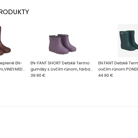
RODUKTY
teplené EN-
EN-FANT SHORT Detské Termo
EN FANT Detské Ter
om,VINEYARD
gumáky s ovčím rúnom, farba
ovčím rúnom PONDE
FLINT
39.90 €
44.90 €