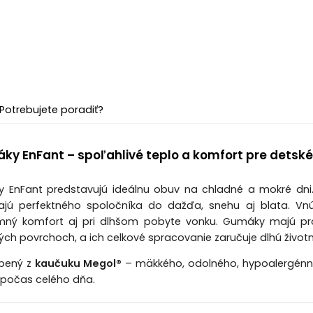
Potrebujete poradiť?
y EnFant – spoľahlivé teplo a komfort pre detské
EnFant predstavujú ideálnu obuv na chladné a mokré dni. 
rajú perfektného spoločníka do dažďa, snehu aj blata. V
emný komfort aj pri dlhšom pobyte vonku. Gumáky majú pro
ých povrchoch, a ich celkové spracovanie zaručuje dlhú život
robený z
kaučuku Megol®
– mäkkého, odolného, hypoalergénneh
 počas celého dňa.