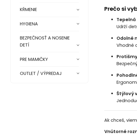
Prečo si v
KŔMENIE
Tepelná 
HYGIENA
Udrží det
BEZPEČNOSŤ A NOSENIE
Odolné 
DETÍ
Vhodné d
Protišm
PRE MAMIČKY
Bezpečný
OUTLET / VÝPREDAJ
Pohodln
Ergonomic
Štýlový 
Jednoduc
Ak chceš, viem
Vnútorné roz