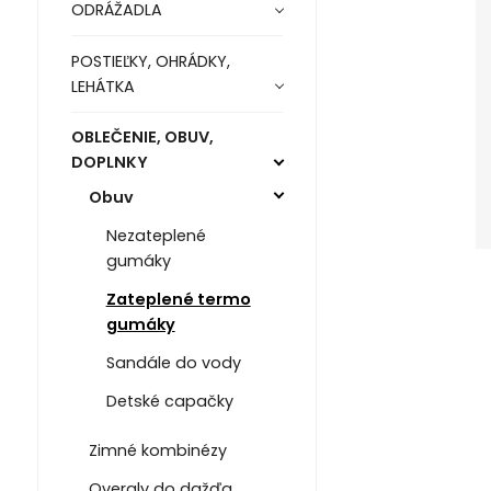
ODRÁŽADLA
POSTIEĽKY, OHRÁDKY,
LEHÁTKA
OBLEČENIE, OBUV,
DOPLNKY
Obuv
Nezateplené
gumáky
Zateplené termo
gumáky
Sandále do vody
Detské capačky
Zimné kombinézy
Overaly do dažďa