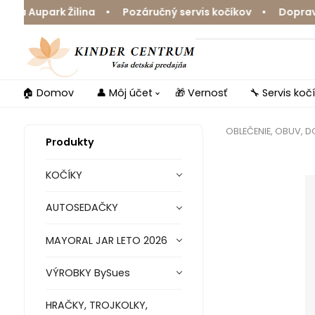
 Aupark Žilina • Pozáručný servis kočíkov • Doprava zd
🏠 Domov
👤 Môj účet
🎁 Vernosť
🔧 Servis koč
OBLEČENIE, OBUV, 
Produkty
KOČÍKY
AUTOSEDAČKY
MAYORAL JAR LETO 2026
VÝROBKY BySues
HRAČKY, TROJKOLKY,