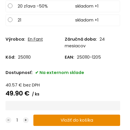
20 zľava -50%
skladom +1
21
skladom +1
Výrobca:
En Fant
Záručná doba:
24
mesiacov
Kód:
250110
EAN:
250110-1205
Dostupnosť:
Na externom sklade
40.57
€
bez DPH
49.90
€
ks