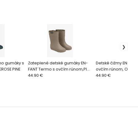
mo gumáky s
Zateplené detské gumáky EN-
Detské čižmy EN-FAN
ROSE PINE
FANT Termo s ovčím rúnom,PINE
ovčím rúnom, ORANG
BARK
44.90 €
44.90 €