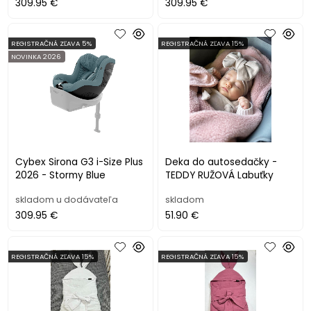
309.95 €
309.95 €
REGISTRAČNÁ ZĽAVA 5%
REGISTRAČNÁ ZĽAVA 15%
NOVINKA 2026
Cybex Sirona G3 i-Size Plus
Deka do autosedačky -
2026 - Stormy Blue
TEDDY RUŽOVÁ Labuťky
skladom u dodávateľa
skladom
309.95 €
51.90 €
REGISTRAČNÁ ZĽAVA 15%
REGISTRAČNÁ ZĽAVA 15%