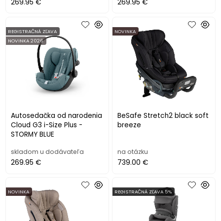
269.95 €
269.95 €
REGISTRAČNÁ ZĽAVA
NOVINKA
NOVINKA 2026
Autosedačka od narodenia
BeSafe Stretch2 black soft
Cloud G3 i-Size Plus -
breeze
STORMY BLUE
skladom u dodávateľa
na otázku
269.95 €
739.00 €
NOVINKA
REGISTRAČNÁ ZĽAVA 5%