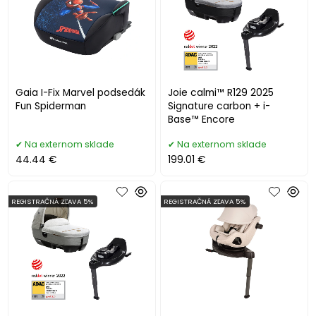
Gaia I-Fix Marvel podsedák
Joie calmi™ R129 2025
Fun Spiderman
Signature carbon + i-
Base™ Encore
Na externom sklade
Na externom sklade
44.44 €
199.01 €
REGISTRAČNÁ ZĽAVA 5%
REGISTRAČNÁ ZĽAVA 5%