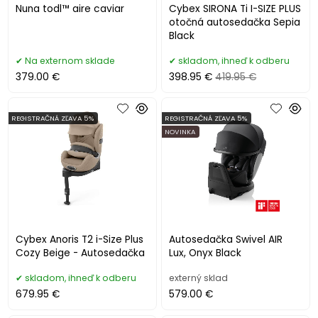
Nuna todl™ aire caviar
Cybex SIRONA Ti I-SIZE PLUS
otočná autosedačka Sepia
Black
Na externom sklade
skladom, ihneď k odberu
379.00 €
398.95 €
419.95 €
REGISTRAČNÁ ZĽAVA 5%
REGISTRAČNÁ ZĽAVA 5%
NOVINKA
Cybex Anoris T2 i-Size Plus
Autosedačka Swivel AIR
Cozy Beige - Autosedačka
Lux, Onyx Black
skladom, ihneď k odberu
externý sklad
679.95 €
579.00 €