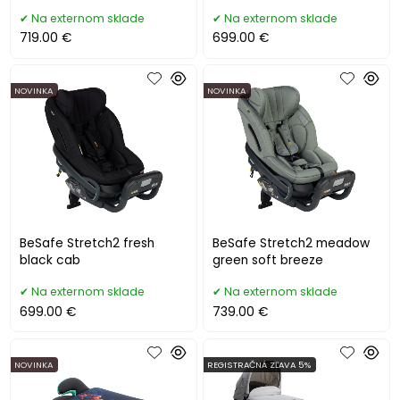
Na externom sklade
Na externom sklade
719.00 €
699.00 €
NOVINKA
NOVINKA
BeSafe Stretch2 fresh
BeSafe Stretch2 meadow
black cab
green soft breeze
Na externom sklade
Na externom sklade
699.00 €
739.00 €
NOVINKA
REGISTRAČNÁ ZĽAVA 5%