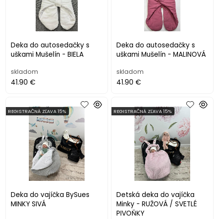
Deka do autosedačky s
Deka do autosedačky s
uškami Mušelín - BIELA
uškami Mušelín - MALINOVÁ
skladom
skladom
41.90 €
41.90 €
REGISTRAČNÁ ZĽAVA 15%
REGISTRAČNÁ ZĽAVA 15%
Deka do vajíčka BySues
Detská deka do vajíčka
MINKY SIVÁ
Minky - RUŽOVÁ / SVETLÉ
PIVOŇKY