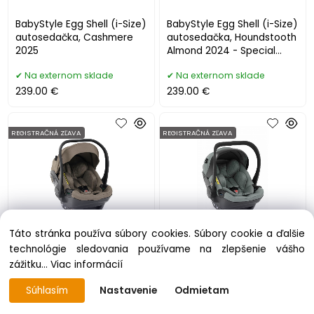
BabyStyle Egg Shell (i-Size)
BabyStyle Egg Shell (i-Size)
autosedačka, Cashmere
autosedačka, Houndstooth
2025
Almond 2024 - Special
Edition
Na externom sklade
Na externom sklade
239.00 €
239.00 €
REGISTRAČNÁ ZĽAVA
REGISTRAČNÁ ZĽAVA
Táto stránka používa súbory cookies. Súbory cookie a ďalšie
technológie sledovania používame na zlepšenie vášho
BabyStyle Egg Shell (i-Size)
BabyStyle Egg Shell (i-Size)
zážitku...
Viac informácií
autosedačka, Mink 2024
autosedačka, Monument
Grey 2022
Súhlasím
Nastavenie
Odmietam
Na externom sklade
Na externom sklade