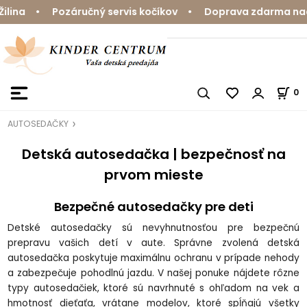
• Pozáručný servis kočíkov • Doprava zdarma nad 59 € •
0
AUTOSEDAČKY
Detská autosedačka | bezpečnosť na
prvom mieste
Bezpečné autosedačky pre deti
Detské autosedačky sú nevyhnutnosťou pre bezpečnú
prepravu vašich detí v aute. Správne zvolená detská
autosedačka poskytuje maximálnu ochranu v prípade nehody
a zabezpečuje pohodlnú jazdu. V našej ponuke nájdete rôzne
typy autosedačiek, ktoré sú navrhnuté s ohľadom na vek a
hmotnosť dieťaťa, vrátane modelov, ktoré spĺňajú všetky