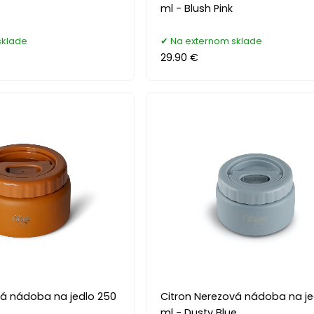
ml - Blush Pink
sklade
Na externom sklade
29.90 €
vá nádoba na jedlo 250
Citron Nerezová nádoba na je
ml - Dusty Blue