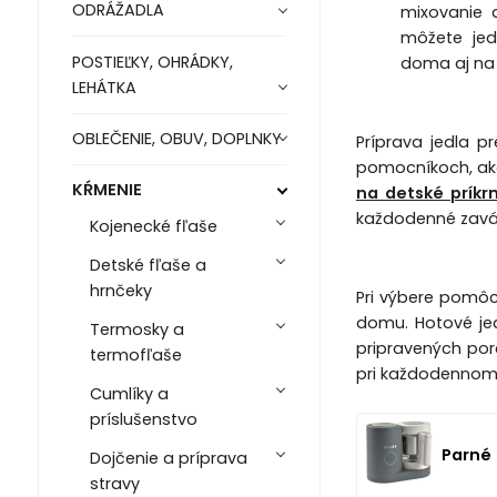
ODRÁŽADLA
mixovanie 
môžete jed
POSTIEĽKY, OHRÁDKY,
doma aj na
LEHÁTKA
OBLEČENIE, OBUV, DOPLNKY
Príprava jedla 
pomocníkoch, a
KŔMENIE
na detské prík
každodenné zavád
Kojenecké fľaše
Detské fľaše a
hrnčeky
Pri výbere pomôc
domu. Hotové je
Termosky a
pripravených por
termofľaše
pri každodennom
Cumlíky a
príslušenstvo
Parn
Dojčenie a príprava
stravy