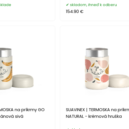
sklade
skladom, ihneď k odberu
154.90 €
RMOSKA na príkrmy GO
SUAVINEX | TERMOSKA na prík
ánová sivá
NATURAL - krémová hruška