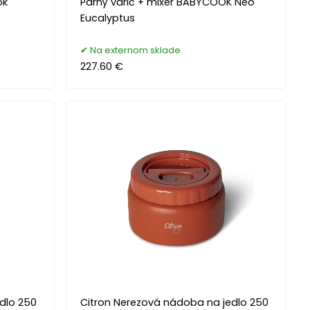
ok
Parný varič + mixér BABYCOOK Neo
Eucalyptus
Na externom sklade
227.60 €
dlo 250
Citron Nerezová nádoba na jedlo 250