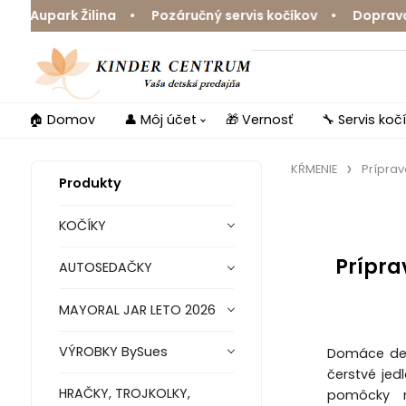
park Žilina • Pozáručný servis kočíkov • Doprava zdarm
🏠 Domov
👤 Môj účet
🎁 Vernosť
🔧 Servis koč
KŔMENIE
Príprav
Produkty
KOČÍKY
Prípra
AUTOSEDAČKY
MAYORAL JAR LETO 2026
VÝROBKY BySues
Domáce det
čerstvé jed
HRAČKY, TROJKOLKY,
pomôcky n