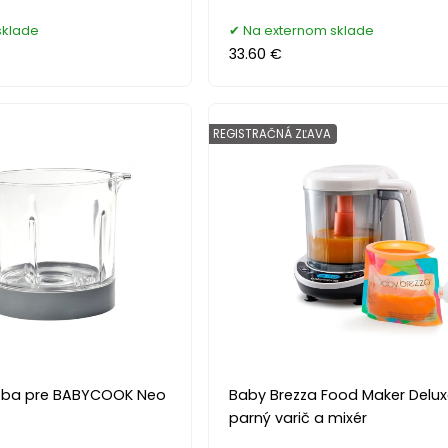
sklade
Na externom sklade
33.60 €
REGISTRAČNÁ ZĽAVA
oba pre BABYCOOK Neo
Baby Brezza Food Maker Delux
parný varič a mixér