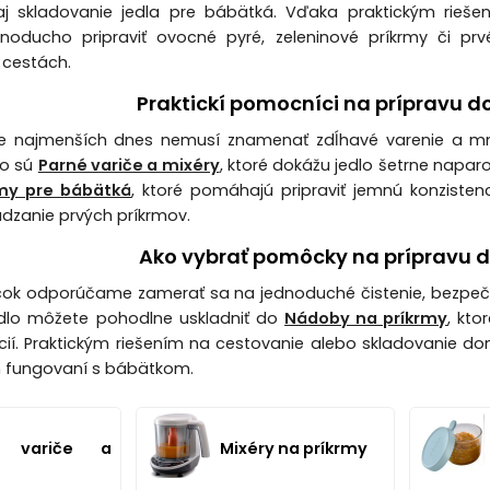
aj skladovanie jedla pre bábätká. Vďaka praktickým rieše
noducho pripraviť ovocné pyré, zeleninové príkrmy či prv
 cestách.
Praktickí pomocníci na prípravu 
pre najmenších dnes nemusí znamenať zdĺhavé varenie a m
ko sú
Parné variče a mixéry
, ktoré dokážu jedlo šetrne napar
rmy pre bábätká
, ktoré pomáhajú pripraviť jemnú konziste
zanie prvých príkrmov.
Ako vybrať pomôcky na prípravu d
ok odporúčame zamerať sa na jednoduché čistenie, bezpečn
dlo môžete pohodlne uskladniť do
Nádoby na príkrmy
, kt
cií. Praktickým riešením na cestovanie alebo skladovanie dom
 fungovaní s bábätkom.
é variče a
Mixéry na príkrmy