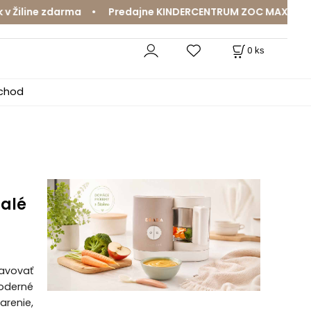
ine zdarma • Predajne KINDERCENTRUM ZOC MAX a MamaJa A
0
ks
bchod
malé
ravovať
Moderné
renie,