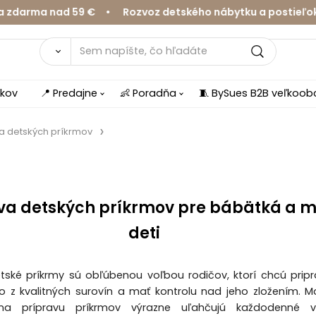
a nad 59 € • Rozvoz detského nábytku a postieľok v Žil
íkov
📍 Predajne
👶 Poradňa
🧵 BySues B2B veľkoo
a detských príkrmov
va detských príkrmov pre bábätká a 
deti
ské príkrmy sú obľúbenou voľbou rodičov, ktorí chcú prip
lo z kvalitných surovín a mať kontrolu nad jeho zložením. 
a prípravu príkrmov výrazne uľahčujú každodenné va