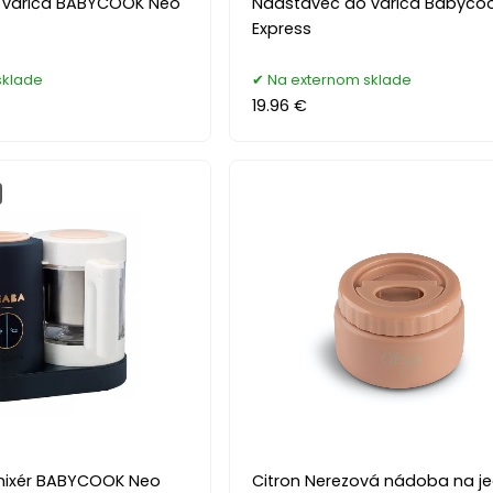
 variča BABYCOOK Neo
Nadstavec do variča Babyco
Express
sklade
Na externom sklade
19.96 €
 mixér BABYCOOK Neo
Citron Nerezová nádoba na je