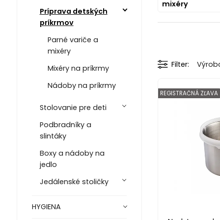
mixéry
Príprava detských
príkrmov
Parné variče a
mixéry
Filter
Výrob
Mixéry na príkrmy
Nádoby na príkrmy
REGISTRAČNÁ ZĽAVA
Stolovanie pre deti
Podbradníky a
slintáky
Boxy a nádoby na
jedlo
Jedálenské stoličky
HYGIENA