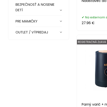
Nadstavec do
BEZPEČNOSŤ A NOSENIE
DETÍ
Na externom 
PRE MAMIČKY
27.96 €
OUTLET / VÝPREDAJ
REGISTRAČNÁ ZĽAVA
Parný varič +