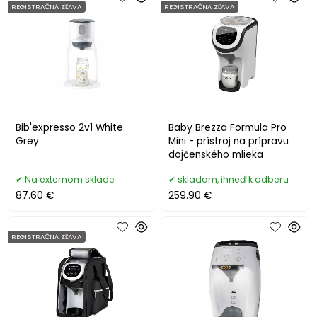
REGISTRAČNÁ ZĽAVA
REGISTRAČNÁ ZĽAVA
Bib'expresso 2v1 White
Baby Brezza Formula Pro
Grey
Mini - prístroj na prípravu
dojčenského mlieka
Na externom sklade
skladom, ihneď k odberu
87.60 €
259.90 €
REGISTRAČNÁ ZĽAVA