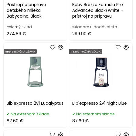
Prístroj na prípravu
Baby Brezza Formula Pro
detského mlieka
Advanced Black/White -
Babyccino, Black
prístroj na prípravu
dojčenského mlieka
externý sklad
skladom u dodávateľa
274.89 €
299.90 €
REGISTRAČNÁ ZĽAVA
REGISTRAČNÁ ZĽAVA
Bib'expresso 2v1 Eucalyptus
Bib'expresso 2v1 Night Blue
Na externom sklade
Na externom sklade
87.60 €
87.60 €