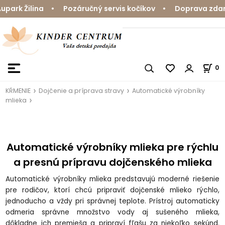
rk Žilina • Pozáručný servis kočíkov • Doprava zdarma
0
KŔMENIE
Dojčenie a príprava stravy
Automatické výrobníky
mlieka
Automatické výrobníky mlieka pre rýchlu
a presnú prípravu dojčenského mlieka
Automatické výrobníky mlieka predstavujú moderné riešenie
pre rodičov, ktorí chcú pripraviť dojčenské mlieko rýchlo,
jednoducho a vždy pri správnej teplote. Prístroj automaticky
odmeria správne množstvo vody aj sušeného mlieka,
dôkladne ich premieša a pripraví fľašu za niekoľko sekúnd.