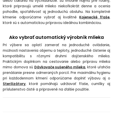
alebo čakania na vychladnutie. Sú vhodné najmä pre rodiny,
ktoré pripravujú umelé mlieko niekoľkokrát denne a ocenia
pohodlie, spoľahlivosť aj jednoduchú obsluhu. Na kompletné
kŕmenie odporúčame vybrať aj kvalitné
Kojenecké fľaše
,
ktoré sú s automatickou prípravou ideálnou kombináciou.
Ako vybrať automatický výrobník mlieka
Pri výbere sa oplatí zamerať na jednoduché ovládanie,
možnosti nastavenia objemu a teploty, jednoduché čistenie aj
kompatibilitu s rôznymi druhmi dojčenského mlieka.
Praktickým doplnkom na cestovanie alebo prípravu mlieka
mimo domova sú
Dávkovače sušeného mlieka
, ktoré uľahčia
prenášanie presne odmeraných porcií. Pre maximálnu hygienu
pri každodennom kŕmení odporúčame doplniť výbavu aj o
Sterilizátory
, ktoré pomáhajú udržiavať fľaše, cumlíky aj
príslušenstvo čisté a pripravené na ďalšie použitie.