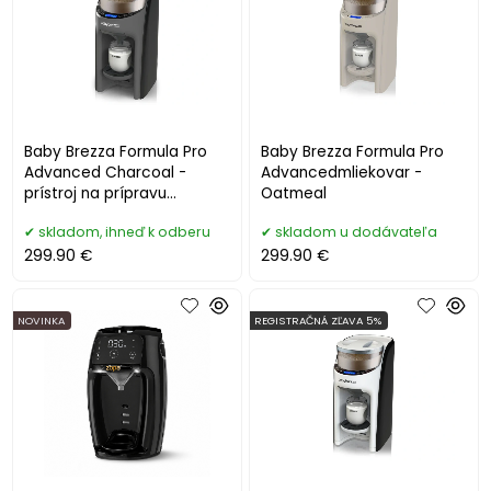
Baby Brezza Formula Pro
Baby Brezza Formula Pro
Advanced Charcoal -
Advancedmliekovar -
prístroj na prípravu
Oatmeal
dojčenského mlieka
skladom, ihneď k odberu
skladom u dodávateľa
299.90 €
299.90 €
NOVINKA
REGISTRAČNÁ ZĽAVA 5%