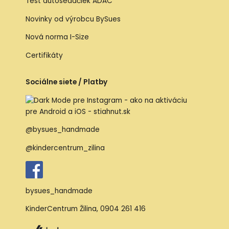
Test autosedačiek ADAC
Novinky od výrobcu BySues
Nová norma I-Size
Certifikáty
Sociálne siete / Platby
@bysues_handmade
@kindercentrum_zilina
bysues_handmade
KinderCentrum Žilina
,
0904 261 416