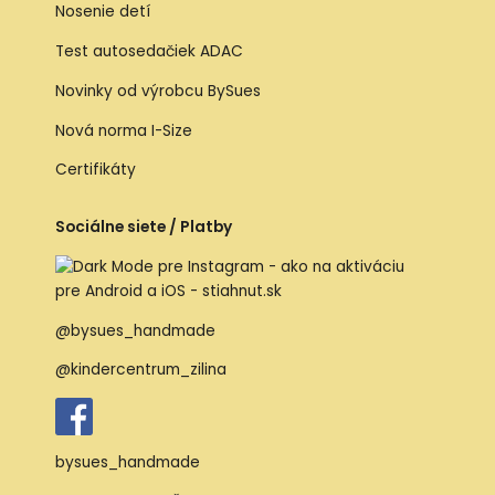
Nosenie detí
Test autosedačiek ADAC
Novinky od výrobcu BySues
Nová norma I-Size
Certifikáty
Sociálne siete / Platby
@bysues_handmade
@kindercentrum_zilina
bysues_handmade