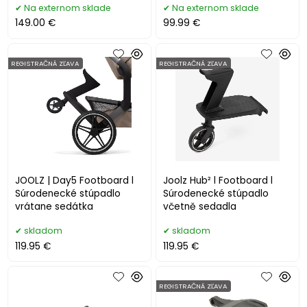
Na externom sklade
Na externom sklade
149.00 €
99.99 €
REGISTRAČNÁ ZĽAVA
REGISTRAČNÁ ZĽAVA
JOOLZ | Day5 Footboard l
Joolz Hub² l Footboard l
Súrodenecké stúpadlo
Súrodenecké stúpadlo
vrátane sedátka
včetně sedadla
skladom
skladom
119.95 €
119.95 €
REGISTRAČNÁ ZĽAVA