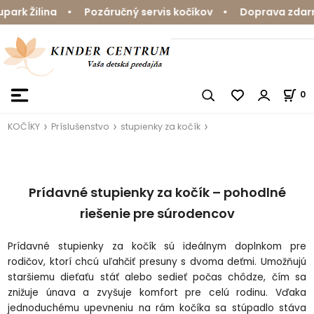
k Žilina • Pozáručný servis kočíkov • Doprava zdarma 
0
KOČÍKY
Príslušenstvo
stupienky za kočík
Prídavné stupienky za ko
č
ík
– pohodln
é
rie
šenie pre s
úrodencov
Prídavné stupienky za ko
č
ík sú ideálnym doplnkom pre
rodi
čov, ktor
í chcú u
ľahčiť presuny s dvoma deťmi. Umožňuj
ú
star
šiemu dieťaťu st
á
ť alebo sedieť počas ch
ôdze,
č
ím sa
zni
žuje
únava a zvy
šuje komfort pre cel
ú rodinu. V
ďaka
jednoduch
ému upevneniu na rám ko
č
íka sa stúpadlo stáva