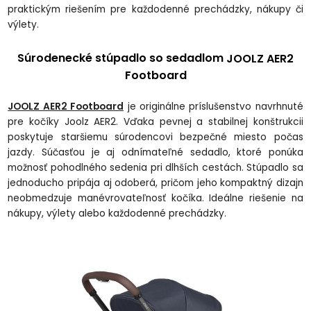
praktickým rie
šen
ím pre ka
ždodenn
é prechádzky, nákupy
či
v
ýlety.
Súrodenecké stúpadlo so sedadlom
JOOLZ AER2
Footboard
JOOLZ AER2 Footboard
je originálne príslu
šenstvo navrhnut
é
pre ko
č
íky Joolz AER2. V
ďaka pevnej a stabilnej konštrukcii
poskytuje staršiemu s
úrodencovi bezpe
čn
é miesto po
čas
jazdy. S
ú
časťou je aj odn
ímate
ľn
é sedadlo, ktoré ponúka
mo
žnosť pohodln
ého sedenia pri dlh
š
ích cestách. Stúpadlo sa
jednoducho pripája aj odoberá, pri
čom jeho kompaktn
ý dizajn
neobmedzuje manévrovate
ľnosť koč
íka. Ideálne rie
šenie na
n
ákupy, výlety alebo ka
ždodenn
é prechádzky.