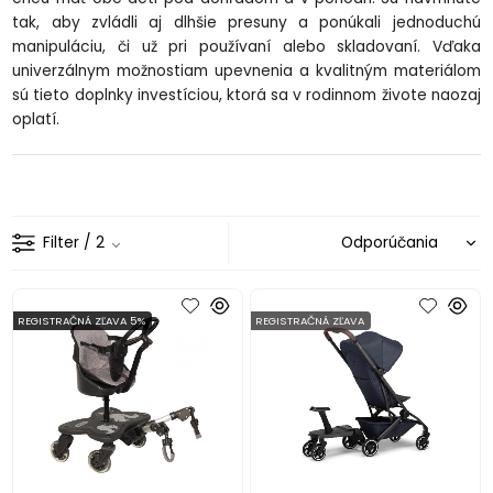
tak, aby zvládli aj dlh
šie presuny a pon
úkali jednoduchú
manipuláciu,
či už pri použ
ívaní alebo skladovaní. V
ďaka
univerz
álnym mo
žnostiam upevnenia a kvalitn
ým materiálom
sú tieto doplnky investíciou, ktorá sa v rodinnom
živote naozaj
oplat
í.
Filter
/ 2
REGISTRAČNÁ ZĽAVA 5%
REGISTRAČNÁ ZĽAVA