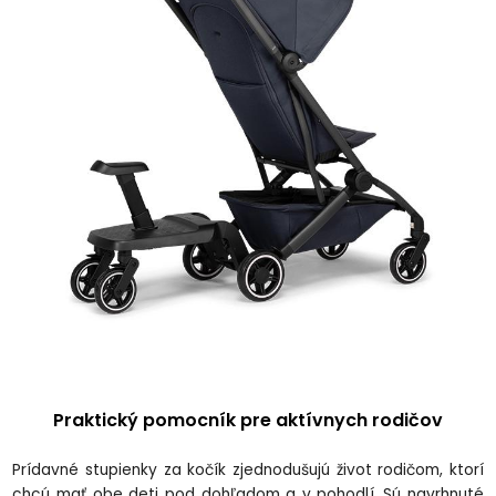
Praktický pomocník pre aktívnych rodi
čov
Pr
ídavné stupienky za ko
č
ík zjednodu
šuj
ú
život rodičom, ktor
í
chcú ma
ť obe deti pod dohľadom a v pohodl
í. Sú navrhnuté