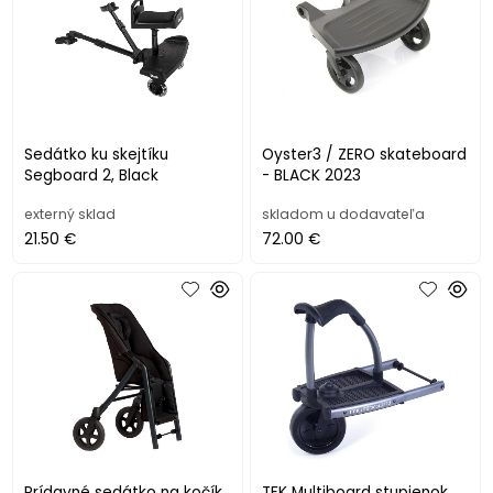
Sedátko ku skejtíku
Oyster3 / ZERO skateboard
Segboard 2, Black
- BLACK 2023
externý sklad
skladom u dodavateľa
21.50 €
72.00 €
Prídavné sedátko na kočík
TFK Multiboard stupienok