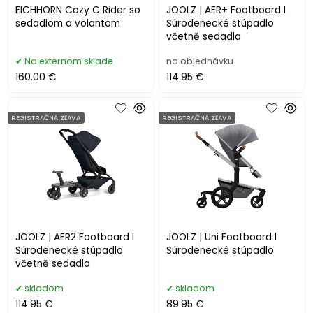
EICHHORN Cozy C Rider so
JOOLZ | AER+ Footboard l
sedadlom a volantom
Súrodenecké stúpadlo
včetně sedadla
Na externom sklade
na objednávku
160.00 €
114.95 €
REGISTRAČNÁ ZĽAVA
REGISTRAČNÁ ZĽAVA
JOOLZ | AER2 Footboard l
JOOLZ | Uni Footboard l
Súrodenecké stúpadlo
Súrodenecké stúpadlo
včetně sedadla
skladom
skladom
114.95 €
89.95 €