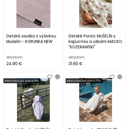
Detská osuška s výšivkou
Detské Pončo MUŠELÍN s
Mušelín - KORUNKA NEW
kapucňou a uškami MACKO
"KOZERAWSKI"
skladom
skladom
24.90 €
31.90 €
REGISTRAČNÁ ZĽAVA 15%
REGISTRAČNÁ ZĽAVA 15%