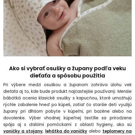
Ako si vybrať osušky a župany podľa veku
dieťaťa a spôsobu použitia
Pri výbere medzi osuškou a županom zohráva úlohu vek
dieťaťa aj to, kde bude produkt najčastejšie používaný. Menšie
bábätká ocenia klasické osušky s kapucňou, ktoré umožňujú
rýchle zabalenie hneď po kúpeli, zatiaľ čo staršie deti využijú
župany pri dlhšom pobyte v kúpeľni, pri bazéne alebo na
dovolenke. Výber vhodnej kúpeľnej textílie sa prirodzene
spája aj s ďalšími pomôckami z oblasti hygieny, ako sú
vaničky a stojany
,
lehátka do vaničky
alebo
teplomery na