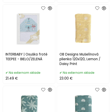
INTERBABY | Osuška froté
OB Designs Mušelínová
TEEPEE - BIELO/ZELENÁ
plienka 120x120, Lemon /
Daisy Print
Na externom sklade
Na externom sklade
21.49 €
23.00 €