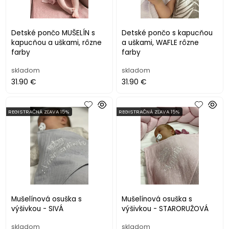
Detské pončo MUŠELÍN s
Detské pončo s kapucňou
kapucňou a uškami, rôzne
a uškami, WAFLE rôzne
farby
farby
skladom
skladom
31.90 €
31.90 €
REGISTRAČNÁ ZĽAVA 15%
REGISTRAČNÁ ZĽAVA 15%
Mušelínová osuška s
Mušelínová osuška s
výšivkou - SIVÁ
výšivkou - STARORUŽOVÁ
skladom
skladom