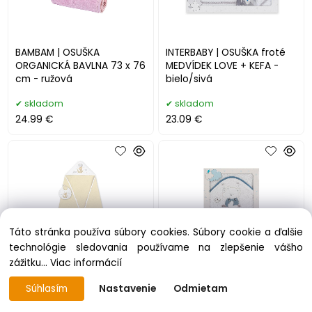
BAMBAM | OSUŠKA
INTERBABY | OSUŠKA froté
ORGANICKÁ BAVLNA 73 x 76
MEDVÍDEK LOVE + KEFA -
cm - ružová
bielo/sivá
skladom
skladom
24.99 €
23.09 €
Táto stránka používa súbory cookies. Súbory cookie a ďalšie
technológie sledovania používame na zlepšenie vášho
zážitku...
Viac informácií
INTERBABY | OSUŠKA froté
INTERBABY | OSUŠKA froté
Súhlasím
Nastavenie
Odmietam
Medvedík na hojdačke +
Medvedík na houpačce -
podbradník - krémová
bielo/petrolejová