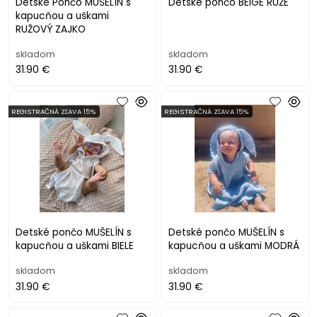
Detské Pončo MUŠELÍN s
Detské pončo BEIGE RUŽE
kapucňou a uškami
RUŽOVÝ ZAJKO
skladom
skladom
31.90 €
31.90 €
REGISTRAČNÁ ZĽAVA 15%
REGISTRAČNÁ ZĽAVA 15%
Detské pončo MUŠELÍN s
Detské pončo MUŠELÍN s
kapucňou a uškami BIELE
kapucňou a uškami MODRÁ
skladom
skladom
31.90 €
31.90 €