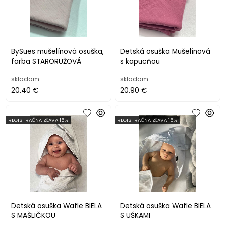
BySues mušelínová osuška,
Detská osuška Mušelínová
farba STARORUŽOVÁ
s kapucňou
skladom
skladom
20.40 €
20.90 €
REGISTRAČNÁ ZĽAVA 15%
REGISTRAČNÁ ZĽAVA 15%
Detská osuška Wafle BIELA
Detská osuška Wafle BIELA
S MAŠLIČKOU
S UŠKAMI