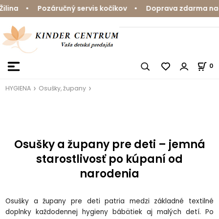
Pozáručný servis kočíkov • Doprava zdarma nad 59 € • R
0
HYGIENA
Osušky, župany
Osušky a župany pre deti – jemná
starostlivosť po kúpaní od
narodenia
Osušky a župany pre deti patria medzi základné textilné
doplnky každodennej hygieny bábätiek aj malých detí. Po