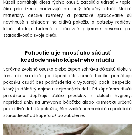
kúpeli pomáhajú dieťa rýchlo osušiť, zabaliť a udržať v teple,
čím prirodzene nadväzujú na celý kúpeľný rituál. Mäkké
materiály, detské rozmery a praktické spracovanie sú
navrhnuté s ohľadom na citlivú pokožku a potreby rodičov,
ktorí hľadajú funkčné a zároveň príjemné riešenia pre
starostlivosť o svoje dieťa.
Pohodlie a jemnosť ako súčasť
každodenného kúpeľného rituálu
Správne zvolená osuška alebo župan zohráva dôležitú úlohu v
tom, ako sa dieťa po kúpaní cíti. Jemné textílie pomáhajú
pokožku osušiť bez podráždenia a vytvárajú pocit bezpečia,
ktorý je dôležitý najmä u najmenších detí. Pri kúpeľnom rituáli
prirodzene dopĺňajú ďalšie produkty z oblasti hygieny,
napríklad žinky na umývanie bábätka alebo kozmetiku určenú
pre citlivú detskú pokožku, čím vzniká harmonická a praktická
starostlivosť od kúpeľa až po zabalenie.