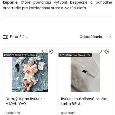
kúpanie
, ktoré pomáhajú vytvoriť bezpečné a pohodlné
prostredie pre každodennú starostlivosť o dieťa.
Filter
/ 2
REGISTRAČNÁ ZĽAVA 15%
REGISTRAČNÁ ZĽAVA 15%
Detský župan BySues -
BySues mušelínová osuška,
MARHUĽOVÝ
farba BIELA
skladom
skladom