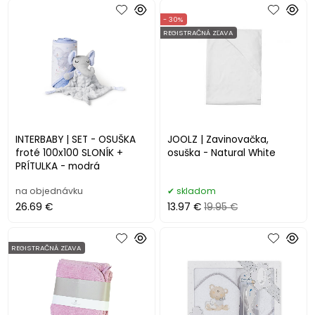
- 30%
REGISTRAČNÁ ZĽAVA
INTERBABY | SET - OSUŠKA
JOOLZ | Zavinovačka,
froté 100x100 SLONÍK +
osuška - Natural White
PRÍTULKA - modrá
na objednávku
skladom
26.69 €
13.97 €
19.95 €
REGISTRAČNÁ ZĽAVA