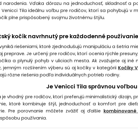
d narodenia. Vďaka dôrazu na jednoduchosť, skladnosť a p
 Venicci Tila ideálnu voľbu pre rodičov, ktorí sa pohybujú v 
čík plne prispôsobený svojmu životnému štýlu.
ský kočík navrhnutý pre každodenné používani
 vyniká riešeniami, ktoré zjednodušujú manipuláciu a šetria mie
j preprave. Je určený pre rodičov, ktorí ocenia rýchle presuny
očíka a plynulý pohyb v uliciach mesta. Ak zvažujete aj iné
y, jemným rozšírením výberu sú aj kočíky v kategórii
Kočíky V
jú rôzne riešenia podľa individuálnych potrieb rodiny.
Je Venicci Tila správnou voľbou
a je vhodný pre rodičov, ktorí preferujú minimalistický dizajn
nie, ktoré kombinuje štýl, jednoduchosť a komfort pre dieť
rie. Pre porovnanie môžete zvážiť aj ďalšie
kombinované 
a spôsobu používania.