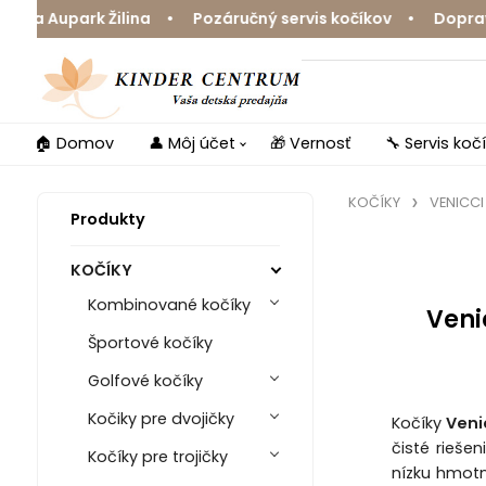
a Aupark Žilina • Pozáručný servis kočíkov • Doprava z
🏠 Domov
👤 Môj účet
🎁 Vernosť
🔧 Servis koč
KOČÍKY
VENICCI
Produkty
KOČÍKY
Kombinované kočíky
Veni
Športové kočíky
Golfové kočíky
Kočiky pre dvojičky
Kočíky
Venic
čisté rieše
Kočíky pre trojičky
nízku hmotn