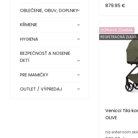
879.95 €
OBLEČENIE, OBUV, DOPLNKY
KŔMENIE
DOPRAVA ZDARMA
REGISTRAČNÁ ZĽAVA
HYGIENA
BEZPEČNOSŤ A NOSENIE
DETÍ
PRE MAMIČKY
OUTLET / VÝPREDAJ
Venicci Tila k
OLIVE
na externom sk