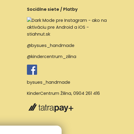
Sociálne siete / Platby
@bysues_handmade
@kindercentrum_zilina
bysues_handmade
KinderCentrum Žilina
,
0904 261 416