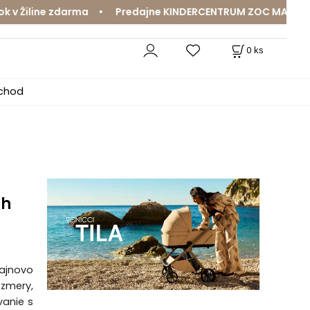
 Žiline zdarma • Predajne KINDERCENTRUM ZOC MAX a Mama
0
ks
bchod
ch
zajnovo
ozmery,
vanie s