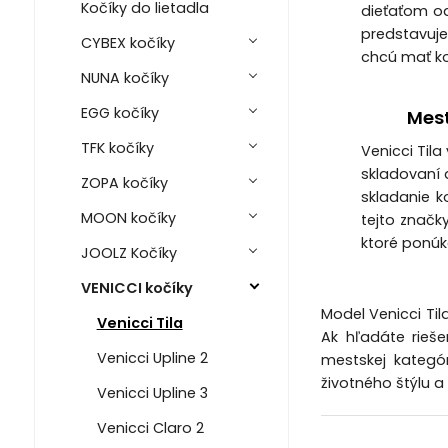
Kočíky do lietadla
dieťaťom o
predstavuje
CYBEX kočíky
chcú mať ko
NUNA kočíky
EGG kočíky
Mest
TFK kočíky
Venicci Tila
skladovaní a
ZOPA kočíky
skladanie k
MOON kočíky
tejto značk
ktoré ponúka
JOOLZ Kočíky
VENICCI kočíky
Model Venicci Til
Venicci Tila
Ak hľadáte rieše
Venicci Upline 2
mestskej kategó
životného štýlu 
Venicci Upline 3
Venicci Claro 2