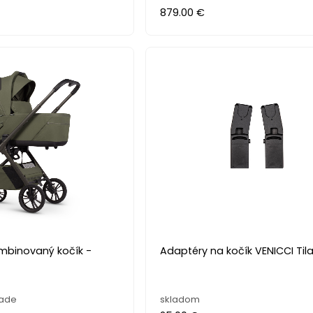
879.00 €
ombinovaný kočík -
Adaptéry na kočík VENICCI Til
lade
skladom