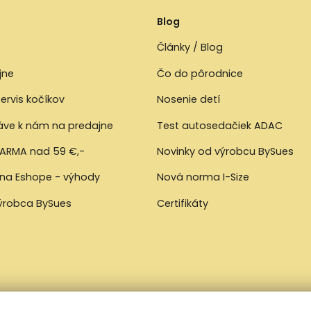
Blog
Články / Blog
jne
Čo do pôrodnice
ervis kočíkov
Nosenie detí
ráve k nám na predajne
Test autosedačiek ADAC
ARMA nad 59 €,-
Novinky od výrobcu BySues
 na Eshope - výhody
Nová norma I-Size
výrobca BySues
Certifikáty