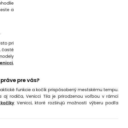
ohodlie
meste a
e
sto pri
, časté
 modely
enicci
,
 práve pre vás?
, praktické funkcie a kočík prispôsobený mestskému tempu.
a aj rodiča, Venicci Tila je prirodzenou voľbou v rámci
kočíky
Venicci, ktoré rozširujú možnosti výberu podľa