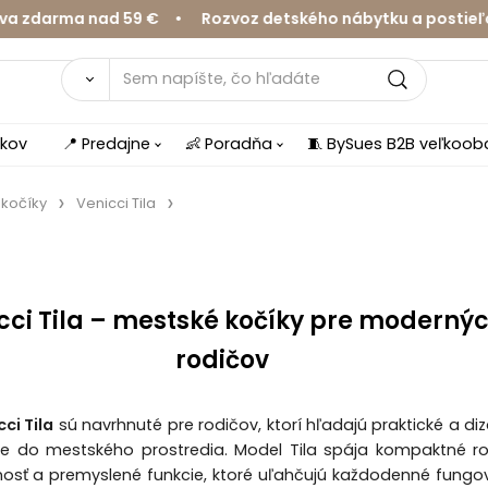
darma nad 59 € • Rozvoz detského nábytku a postieľok v
íkov
📍 Predajne
👶 Poradňa
🧵 BySues B2B veľkoo
 kočíky
Venicci Tila
cci Tila – mestské kočíky pre moderný
rodičov
ci Tila
sú navrhnuté pre rodičov, ktorí hľadajú praktické a di
nie do mestského prostredia. Model Tila spája kompaktné r
osť a premyslené funkcie, ktoré uľahčujú každodenné fungo