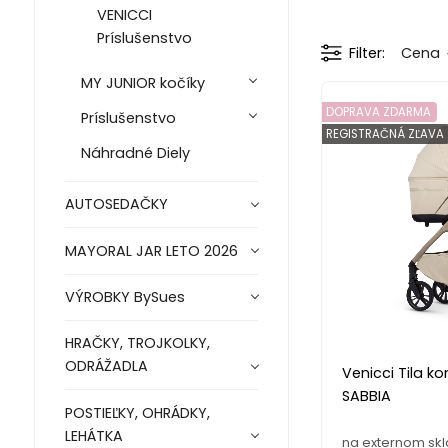
VENICCI
Príslušenstvo
Filter
Cena
MY JUNIOR kočíky
DOPRAVA ZDARMA
Príslušenstvo
REGISTRAČNÁ ZĽAVA
Náhradné Diely
AUTOSEDAČKY
MAYORAL JAR LETO 2026
VÝROBKY BySues
HRAČKY, TROJKOLKY,
ODRÁŽADLA
Venicci Tila k
SABBIA
POSTIEĽKY, OHRÁDKY,
LEHÁTKA
na externom sk