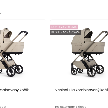
DOPRAVA ZDARMA
REGISTRAČNÁ ZĽAVA
ombinovaný kočík -
Venicci Tila kombinovaný kočí
lade
na externom sklade