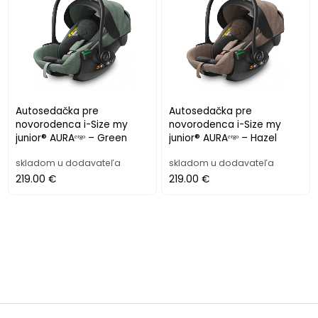
Autosedačka pre
Autosedačka pre
novorodenca i-Size my
novorodenca i-Size my
junior® AURAᵉʳᵍᵒ – Green
junior® AURAᵉʳᵍᵒ – Hazel
skladom u dodavateľa
skladom u dodavateľa
219.00 €
219.00 €