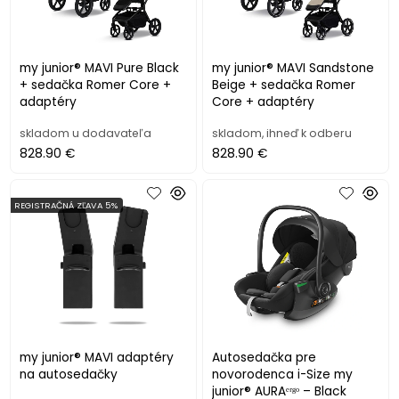
my junior® MAVI Pure Black
my junior® MAVI Sandstone
+ sedačka Romer Core +
Beige + sedačka Romer
adaptéry
Core + adaptéry
skladom u dodavateľa
skladom, ihneď k odberu
828.90 €
828.90 €
REGISTRAČNÁ ZĽAVA 5%
my junior® MAVI adaptéry
Autosedačka pre
na autosedačky
novorodenca i-Size my
junior® AURAᵉʳᵍᵒ – Black