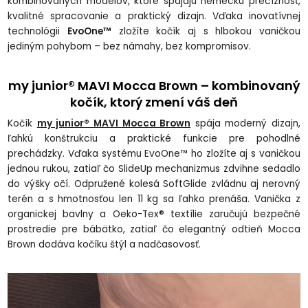
kombinovaných modelov, ktoré spájajú nemeckú precíznosť,
kvalitné spracovanie a praktický dizajn. Vďaka inovatívnej
technológii
EvoOne™
zložíte kočík aj s hlbokou vaničkou
jediným pohybom – bez námahy, bez kompromisov.
my junior® MAVI Mocca Brown – kombinovaný
kočík, ktorý zmení váš deň
Kočík
my junior® MAVI Mocca Brown
spája moderný dizajn,
ľahkú konštrukciu a praktické funkcie pre pohodlné
prechádzky. Vďaka systému EvoOne™ ho zložíte aj s vaničkou
jednou rukou, zatiaľ čo SlideUp mechanizmus zdvihne sedadlo
do výšky očí. Odpružené kolesá SoftGlide zvládnu aj nerovný
terén a s hmotnosťou len 11 kg sa ľahko prenáša. Vanička z
organickej bavlny a Oeko-Tex® textílie zaručujú bezpečné
prostredie pre bábätko, zatiaľ čo elegantný odtieň Mocca
Brown dodáva kočíku štýl a nadčasovosť.