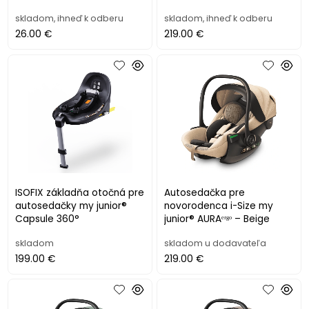
skladom, ihneď k odberu
skladom, ihneď k odberu
26.00 €
219.00 €
ISOFIX základňa otočná pre
Autosedačka pre
autosedačky my junior®
novorodenca i-Size my
Capsule 360°
junior® AURAᵉʳᵍᵒ – Beige
skladom
skladom u dodavateľa
199.00 €
219.00 €