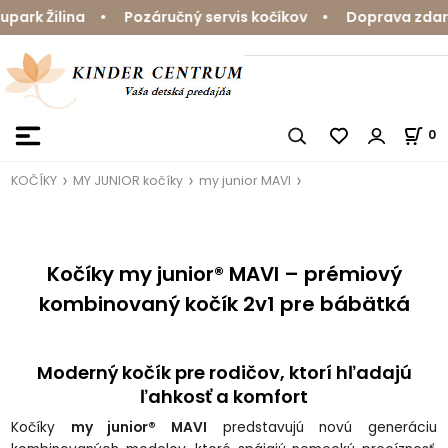
rk Žilina • Pozáručný servis kočíkov • Doprava zdarma 
0
KOČÍKY
MY JUNIOR kočíky
my junior MAVI
Kočíky my junior® MAVI – prémiový
kombinovaný kočík 2v1 pre bábätká
Moderný kočík pre rodičov, ktorí hľadajú
ľahkosť a komfort
Kočíky
my junior® MAVI
predstavujú novú generáciu