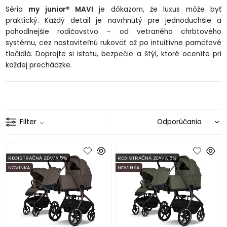
Séria
my junior® MAVI
je dôkazom, že luxus môže byť
praktický. Každý detail je navrhnutý pre jednoduchšie a
pohodlnejšie rodičovstvo – od vetraného chrbtového
systému, cez nastaviteľnú rukoväť až po intuitívne pamäťové
tlačidlá. Doprajte si istotu, bezpečie a štýl, ktoré oceníte pri
každej prechádzke.
Filter
REGISTRAČNÁ ZĽAVA 5%
REGISTRAČNÁ ZĽAVA 5%
NOVINKA
NOVINKA