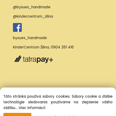
@bysues_handmade
@kindercentrum_zilina
bysues_handmade
KinderCentrum Žilina
,
0904 261 416
Táto stránka používa súbory cookies. Súbory cookie a ďalšie
technológie sledovania používame na zlepšenie vášho
zážitku...
Viac informácií