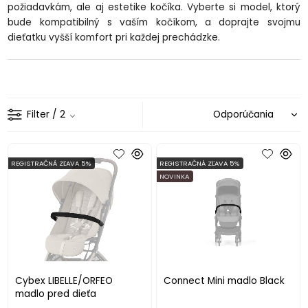
po
žiadavk
ám, ale aj estetike ko
č
íka. Vyberte si model, ktorý
bude kompatibilný s va
š
ím ko
č
íkom, a doprajte svojmu
die
ťatku vyšš
í komfort pri ka
ždej prech
ádzke.
Filter
/ 2
REGISTRAČNÁ ZĽAVA 5%
REGISTRAČNÁ ZĽAVA 5%
NOVINKA
Cybex LIBELLE/ORFEO
Connect Mini madlo Black
madlo pred dieťa