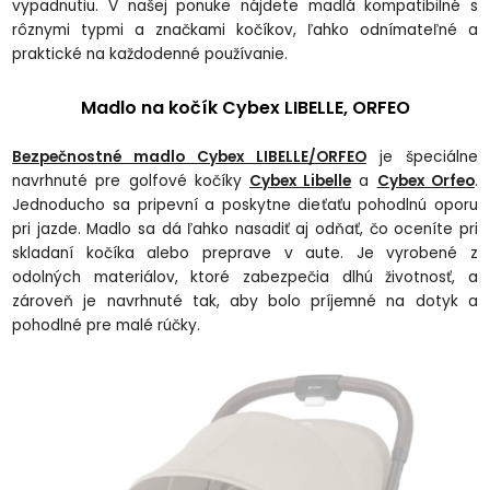
vypadnutiu. V na
šej ponuke n
ájdete madlá kompatibilné s
rôznymi typmi a zna
čkami koč
íkov,
ľahko odn
ímate
ľn
é a
praktické na ka
ždodenn
é pou
ž
ívanie.
Madlo na kočík
Cybex LIBELLE, ORFEO
Bezpečnostn
é madlo Cybex LIBELLE/ORFEO
je
špeci
álne
navrhnuté pre golfové ko
č
íky
Cybex Libelle
a
Cybex Orfeo
.
Jednoducho sa pripevní a poskytne die
ťaťu pohodln
ú oporu
pri jazde. Madlo sa dá
ľahko nasadiť aj odňať, čo ocen
íte pri
skladaní ko
č
íka alebo preprave v aute. Je vyrobené z
odolných materiálov, ktoré zabezpe
čia dlh
ú
životnosť, a
z
árove
ň je navrhnut
é tak, aby bolo príjemné na dotyk a
pohodlné pre malé rú
čky.