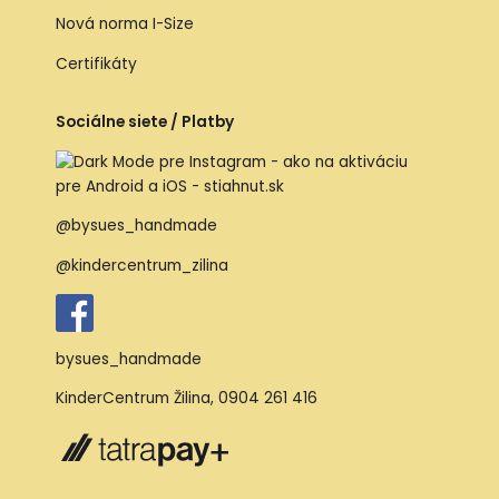
Nová norma I-Size
Certifikáty
Sociálne siete / Platby
@bysues_handmade
@kindercentrum_zilina
bysues_handmade
KinderCentrum Žilina
,
0904 261 416