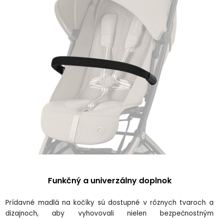
Funkčn
ý a univerzálny doplnok
Prídavné madlá na ko
č
íky sú dostupné v rôznych tvaroch a
dizajnoch, aby vyhovovali nielen bezpe
čnostn
ým