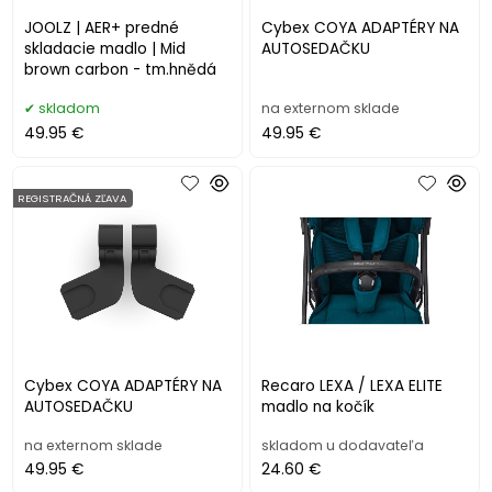
JOOLZ | AER+ predné
Cybex COYA ADAPTÉRY NA
skladacie madlo | Mid
AUTOSEDAČKU
brown carbon - tm.hnědá
skladom
na externom sklade
49.95 €
49.95 €
REGISTRAČNÁ ZĽAVA
Cybex COYA ADAPTÉRY NA
Recaro LEXA / LEXA ELITE
AUTOSEDAČKU
madlo na kočík
na externom sklade
skladom u dodavateľa
49.95 €
24.60 €