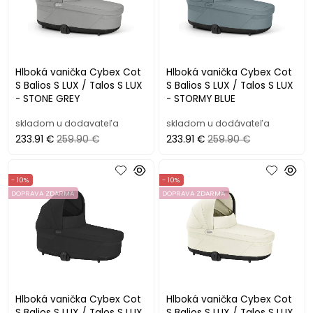
Hlboká vanička Cybex Cot
Hlboká vanička Cybex Cot
S Balios S LUX / Talos S LUX
S Balios S LUX / Talos S LUX
- STONE GREY
- STORMY BLUE
skladom u dodavateľa
skladom u dodávateľa
233.91 €
259.90 €
233.91 €
259.90 €
- 10%
- 10%
DOPRAVA ZDARMA
DOPRAVA ZDARMA
Hlboká vanička Cybex Cot
Hlboká vanička Cybex Cot
S Balios S LUX / Talos S LUX
S Balios S LUX / Talos S LUX