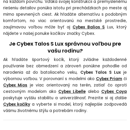
na každom povrchu. Vďaka svojej konštrukcii a premyslenému
riešeniu detailov ponúka istotu pri prechádzkach po meste aj
mimo spevnených ciest. Ak hľadáte alternatívu s podobným
komfortom, no viac orientovanú na mestské prostredie,
zaujímavou voľbou môže byť aj
Cybex Balios S
Lux, ktorý
nájdete v našej ponuke kočíkov značky Cybex.
Je Cybex Talos S Lux správnou voľbou pre
vašu rodinu?
Ak hľadáte športový kočík, ktorý zvládne každodenné
používanie bez obmedzení a zároveň ponúkne pohodlie od
narodenia až do batoliaceho veku,
Cybex Talos S Lux
je
výbornou voľbou. V porovnaní s modelmi ako
Cybex Priam
či
Cybex Mios
je viac orientovaný na terén, zatiaľ čo oproti
cestovným modelom ako
Cybex Libelle
alebo
Cybex Coya
poskytuje vyššiu stabilitu a univerzálnosť. Prezrite si aj ďalšie
Cybex kočíky
a vyberte si model, ktorý najlepšie zodpovedá
vášmu životnému štýlu a potrebám rodiny.