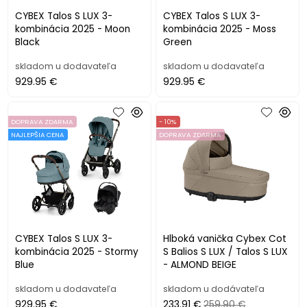
CYBEX Talos S LUX 3-
CYBEX Talos S LUX 3-
kombinácia 2025 - Moon
kombinácia 2025 - Moss
Black
Green
skladom u dodavateľa
skladom u dodavateľa
929.95 €
929.95 €
DOPRAVA ZDARMA
- 10%
NAJLEPŠIA CENA
DOPRAVA ZDARMA
CYBEX Talos S LUX 3-
Hlboká vanička Cybex Cot
kombinácia 2025 - Stormy
S Balios S LUX / Talos S LUX
Blue
- ALMOND BEIGE
skladom u dodavateľa
skladom u dodávateľa
929.95 €
233.91 €
259.90 €