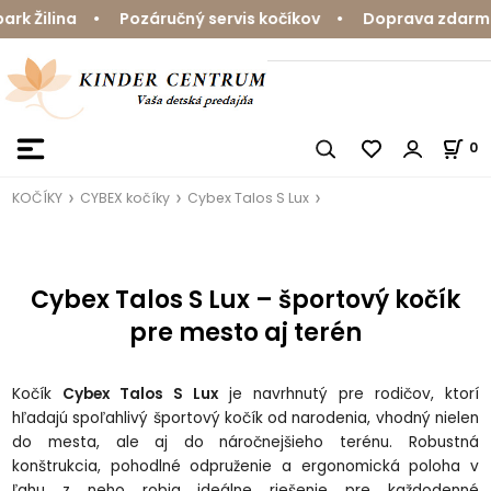
Žilina • Pozáručný servis kočíkov • Doprava zdarma nad
0
KOČÍKY
CYBEX kočíky
Cybex Talos S Lux
Cybex Talos S Lux – športový kočík
pre mesto aj terén
Kočík
Cybex Talos S Lux
je navrhnutý pre rodičov, ktorí
hľadajú spoľahlivý športový kočík od narodenia, vhodný nielen
do mesta, ale aj do náročnejšieho terénu. Robustná
konštrukcia, pohodlné odpruženie a ergonomická poloha v
ľahu z neho robia ideálne riešenie pre každodenné