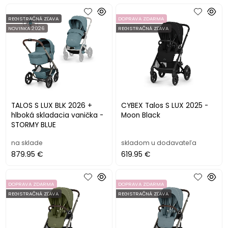
REGISTRAČNÁ ZĽAVA
DOPRAVA ZDARMA
NOVINKA 2026
REGISTRAČNÁ ZĽAVA
TALOS S LUX BLK 2026 +
CYBEX Talos S LUX 2025 -
hlboká skladacia vanička -
Moon Black
STORMY BLUE
na sklade
skladom u dodavateľa
879.95 €
619.95 €
DOPRAVA ZDARMA
DOPRAVA ZDARMA
REGISTRAČNÁ ZĽAVA
REGISTRAČNÁ ZĽAVA