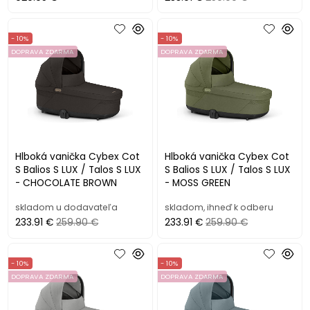
- 10%
- 10%
DOPRAVA ZDARMA
DOPRAVA ZDARMA
Hlboká vanička Cybex Cot
Hlboká vanička Cybex Cot
S Balios S LUX / Talos S LUX
S Balios S LUX / Talos S LUX
- CHOCOLATE BROWN
- MOSS GREEN
skladom u dodavateľa
skladom, ihneď k odberu
233.91 €
259.90 €
233.91 €
259.90 €
- 10%
- 10%
DOPRAVA ZDARMA
DOPRAVA ZDARMA