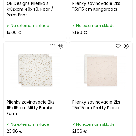
OB Designs Plienka s
Plienky zavinovacie 2ks
krúžkom 40x40, Pear /
115x115 cm Kangaroots
Palm Print
Na externom sklade
Na externom sklade
15.00 €
21.96 €
Plienky zavinovacie 2ks
Plienky zavinovacie 2ks
115x115 cm Miffy Family
115x115 cm Pretty Picnic
Farm
Na externom sklade
Na externom sklade
23.96 €
21.96 €