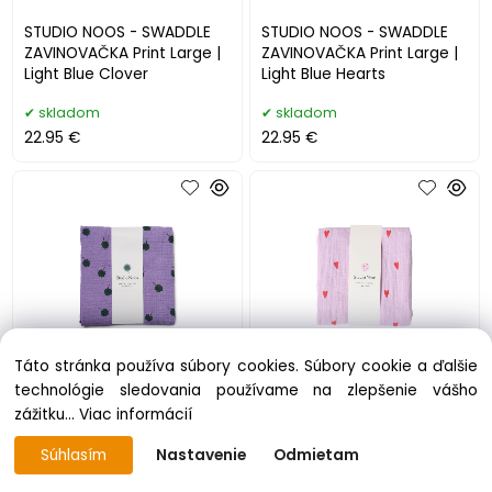
STUDIO NOOS - SWADDLE
STUDIO NOOS - SWADDLE
ZAVINOVAČKA Print Large |
ZAVINOVAČKA Print Large |
Light Blue Clover
Light Blue Hearts
skladom
skladom
22.95 €
22.95 €
Táto stránka používa súbory cookies. Súbory cookie a ďalšie
STUDIO NOOS - SWADDLE
STUDIO NOOS - SWADDLE
technológie sledovania používame na zlepšenie vášho
ZAVINOVAČKA Print Large |
ZAVINOVAČKA Print Large |
zážitku...
Viac informácií
Purple Clover
Purple Hearts
Súhlasím
Nastavenie
Odmietam
skladom
skladom