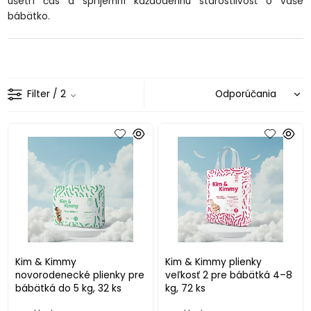
ušetrí čas a spríjemní každodennú starostlivosť o vaše
bábätko.
Filter
/ 2
Kim & Kimmy
Kim & Kimmy plienky
novorodenecké plienky pre
veľkosť 2 pre bábätká 4–8
bábätká do 5 kg, 32 ks
kg, 72 ks