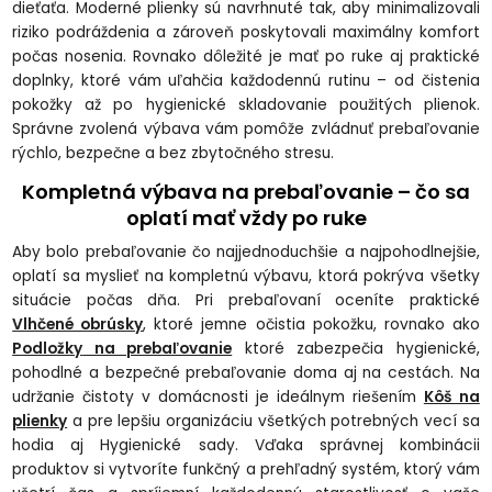
dieťaťa. Moderné plienky sú navrhnuté tak, aby minimalizovali
riziko podráždenia a zároveň poskytovali maximálny komfort
počas nosenia. Rovnako dôležité je mať po ruke aj praktické
doplnky, ktoré vám uľahčia každodennú rutinu – od čistenia
pokožky až po hygienické skladovanie použitých plienok.
Správne zvolená výbava vám pomôže zvládnuť prebaľovanie
rýchlo, bezpečne a bez zbytočného stresu.
Kompletná výbava na prebaľovanie – čo sa
oplatí mať vždy po ruke
Aby bolo prebaľovanie čo najjednoduchšie a najpohodlnejšie,
oplatí sa myslieť na kompletnú výbavu, ktorá pokrýva všetky
situácie počas dňa. Pri prebaľovaní oceníte praktické
Vlhčené obrúsky
, ktoré jemne očistia pokožku, rovnako ako
Podložky
na prebaľovanie
ktoré zabezpečia hygienické,
pohodlné a bezpečné prebaľovanie doma aj na cestách. Na
udržanie čistoty v domácnosti je ideálnym riešením
Kôš na
plienky
a pre lepšiu organizáciu všetkých potrebných vecí sa
hodia aj Hygienické sady. Vďaka správnej kombinácii
produktov si vytvoríte funkčný a prehľadný systém, ktorý vám