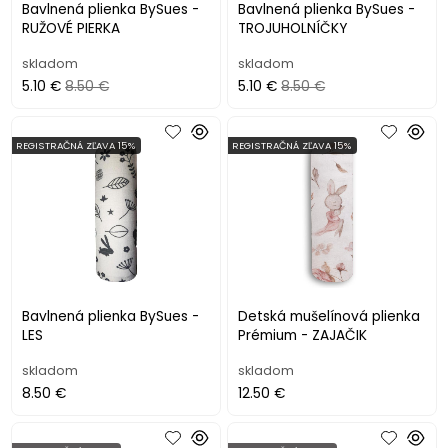
Bavlnená plienka BySues -
Bavlnená plienka BySues -
RUŽOVÉ PIERKA
TROJUHOLNÍČKY
skladom
skladom
5.10 €
8.50 €
5.10 €
8.50 €
REGISTRAČNÁ ZĽAVA 15%
REGISTRAČNÁ ZĽAVA 15%
Bavlnená plienka BySues -
Detská mušelínová plienka
LES
Prémium - ZAJAČIK
skladom
skladom
8.50 €
12.50 €