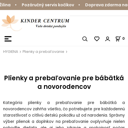
 Pozáručný servis kočíkov • Doprava zdarma nad 59 € • 
0
HYGIENA
Plienky a prebaľovanie
Plienky a prebaľovanie pre bábätká
a novorodencov
Kategória plienky a prebaľovanie pre bábätká a
novorodencov zahŕňa všetko, čo potrebujete pre každodennú
starostlivosť o citlivú detskú pokožku už od narodenia. Správny
výber plienok a doplnkov na prebaľovanie ovplyvňuje nielen
pohodlie dieťaťa, ale aj jeho zdravie a spokojnosť počas