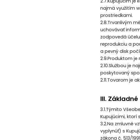
2.7.Kupujúcim je
najmä využitím w
prostriedkami.
2.8.Trvanlivým m
uchovávať inform
zodpovedá účelu,
reprodukciu a pou
a pevný disk poč
2.9.Produktom je 
2.10.Službou je n
poskytovaný spot
2.11.Tovarom je 
III. Základn
3.1.Týmito Všeo
Kupujúcimi, ktor
3.2.Na zmluvné vz
vyplynúť) s Kupuj
zákona č. 513/199