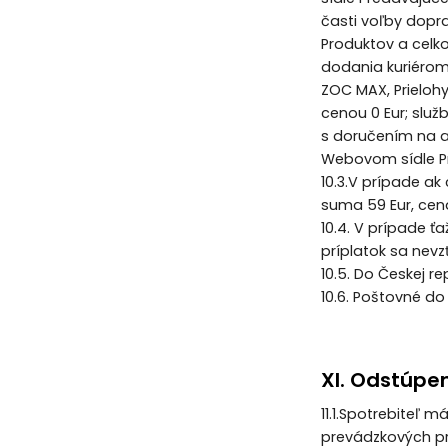
časti voľby dopr
Produktov a celk
dodania kuriérom
ZOC MAX, Prielohy
cenou 0 Eur; slu
s doručením na a
Webovom sídle P
10.3.V prípade a
suma 59 Eur, cena
10.4. V prípade 
príplatok sa nev
10.5. Do Českej r
10.6. Poštovné do
XI. Odstúpe
11.1.Spotrebiteľ 
prevádzkových pri