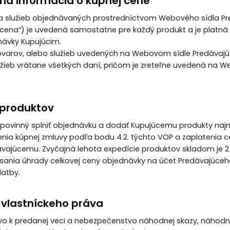
ena informácia o kúpnej cene
 a služieb objednávaných prostredníctvom Webového sídla P
a cena“) je uvedená samostatne pre každý produkt a je plat
návky Kupujúcim.
ovarov, alebo služieb uvedených na Webovom sídle Predávajú
užieb vrátane všetkých daní, pričom je zreteľne uvedená na 
 produktov
je povinný splniť objednávku a dodať Kupujúcemu produkty naj
nia kúpnej zmluvy podľa bodu 4.2. týchto VOP a zaplatenia c
vajúcemu. Zvyčajná lehota expedície produktov skladom je 2
ísania úhrady celkovej ceny objednávky na účet Predávajúceh
latby.
d vlastníckeho práva
rávo k predanej veci a nebezpečenstvo náhodnej skazy, náhod