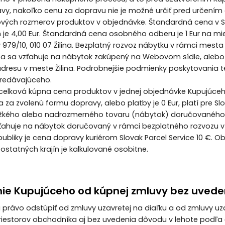
avy, nakoľko cenu za dopravu nie je možné určiť pred určení
ových rozmerov produktov v objednávke. Štandardná cena v Sl
 je 4,00 Eur. Štandardná cena osobného odberu je 1 Eur na mi
 979/10, 010 07 Žilina. Bezplatný rozvoz nábytku v rámci mesta
žba sa vzťahuje na nábytok zakúpený na Webovom sídle, ale
dresu v meste Žilina. Podrobnejšie podmienky poskytovania t
redávajúceho.
k celková kúpna cena produktov v jednej objednávke Kupujúceh
 za zvolenú formu dopravy, alebo platby je 0 Eur, platí pre Sl
ťažkého alebo nadrozmerného tovaru (nábytok) doručovaného m
zťahuje na nábytok doručovaný v rámci bezplatného rozvozu v 
epubliky je cena dopravy kuriérom Slovak Parcel Service 10 €. 
 ostatných krajín je kalkulované osobitne.
nie Kupujúceho od kúpnej zmluvy bez uved
má právo odstúpiť od zmluvy uzavretej na diaľku a od zmluvy u
estorov obchodníka aj bez uvedenia dôvodu v lehote podľa čl. 