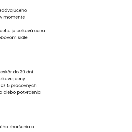
redávajúceho
ná v momente
ceho je celková cena
Webovom sídle
neskôr do 30 dní
elkovej ceny
 až 5 pracovných
o alebo potvrdenia
ného zhoršenia a