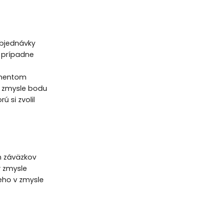
objednávky
 prípadne
omentom
 v zmysle bodu
 si zvolil
h záväzkov
 zmysle
eho v zmysle