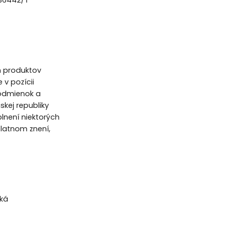
m produktov
v pozícii
podmienok a
skej republiky
lnení niektorých
platnom znení,
ská