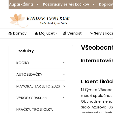
Aupark Žilina • Pozáručný servis kočíkov • Doprava zda
🏠 Domov
👤 Môj účet
🎁 Vernosť
🔧 Servis koč
Všeobecn
Produkty
Internetové
KOČÍKY
AUTOSEDAČKY
I. Identifik
MAYORAL JAR LETO 2026
1.1.Týmito Všeob
medzi spoločnos
VÝROBKY BySues
Obchodné meno: K
Sídlo: Azúrová 106
HRAČKY, TROJKOLKY,
Zapísaná v Obchod