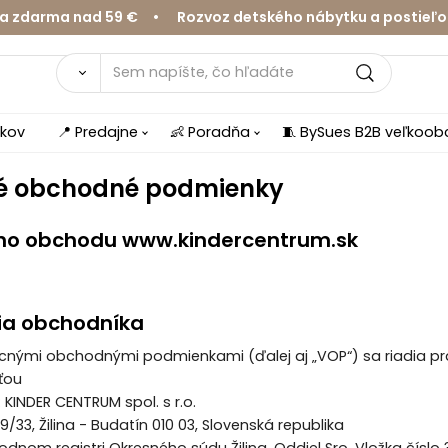
rma nad 59 € • Rozvoz detského nábytku a postieľok v Ž
íkov
📍 Predajne
👶 Poradňa
🧵 BySues B2B veľkoo
é obchodné podmienky
ho obchodu www.kindercentrum.sk
ácia obchodníka
ecnými obchodnými podmienkami (ďalej aj „VOP“) sa riadia pr
ťou
INDER CENTRUM spol. s r.o.
9/33, Žilina - Budatín 010 03, Slovenská republika
nom registri Okresného súdu Žilina, Oddiel Sro, Vložka číslo