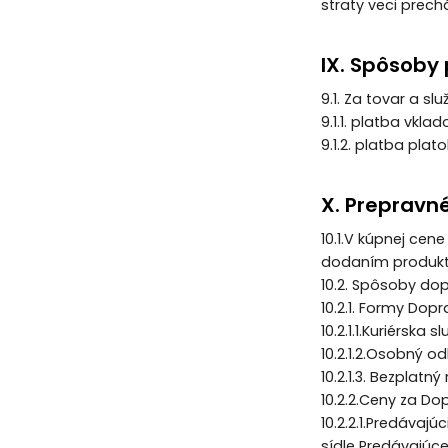
straty veci pre
IX. Spôsoby
9.1. Za tovar a 
9.1.1. platba vk
9.1.2. platba pla
X. Prepravn
10.1.V kúpnej cen
dodaním produk
10.2. Spôsoby do
10.2.1. Formy Dopr
10.2.1.1.Kuriérska 
10.2.1.2.Osobný o
10.2.1.3. Bezplat
10.2.2.Ceny za Do
10.2.2.1.Predáva
sídle Predávajúc