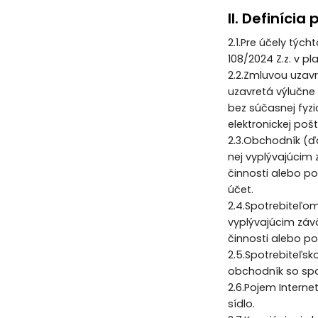
II. Definícia
2.1.Pre účely tý
108/2024 Z.z. v p
2.2.Zmluvou uzav
uzavretá výlučne
bez súčasnej fyzi
elektronickej poš
2.3.Obchodník (ďa
nej vyplývajúcim 
činnosti alebo po
účet.
2.4.Spotrebiteľom
vyplývajúcim záv
činnosti alebo po
2.5.Spotrebiteľs
obchodník so spo
2.6.Pojem Intern
sídlo.