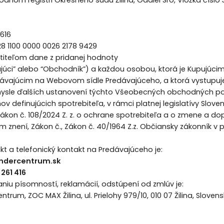
616
8 1100 0000 0026 2178 9429
atiteľom dane z pridanej hodnoty
ajúci” alebo “Obchodník”) a každou osobou, ktorá je Kupujúci
vajúcim na Webovom sídle Predávajúceho, a ktorá vystupuje 
zmysle ďalších ustanovení týchto Všeobecných obchodných 
ov definujúcich spotrebiteľa, v rámci platnej legislatívy Sloven
kon č. 108/2024 Z. z. o ochrane spotrebiteľa a o zmene a dop
 znení, Zákon č., Zákon č. 40/1964 Z.z. Občiansky zákonník v 
akt a telefonický kontakt na Predávajúceho je:
indercentrum.sk
 261 416
laniu písomností, reklamácií, odstúpení od zmlúv je:
trum, ZOC MAX Žilina, ul. Prielohy 979/10, 010 07 Žilina, Sloven