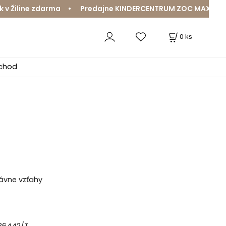
iline zdarma • Predajne KINDERCENTRUM ZOC MAX a MamaJa
0
ks
bchod
ávne vzťahy
 36442/T