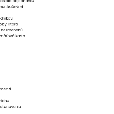
doslala objednávku
omunikačnými
dníkovi
oby, ktorá
ch nezmenenú
pamäťová karta
 medzi
zťahu
 ustanovenia