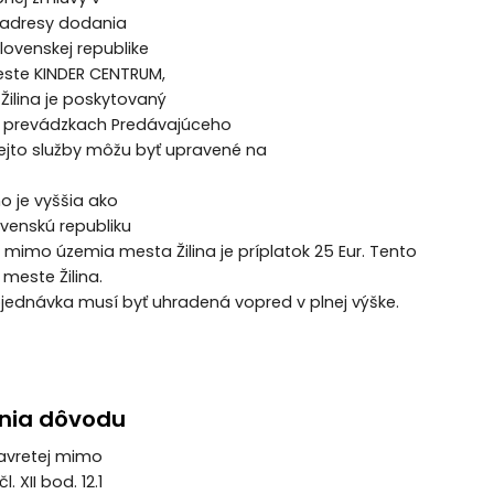
m adresy dodania
ovenskej republike
este KINDER CENTRUM,
 Žilina je poskytovaný
bo prevádzkach Predávajúceho
ejto služby môžu byť upravené na
o je vyššia ako
ovenskú republiku
imo územia mesta Žilina je príplatok 25 Eur. Tento
meste Žilina.
Objednávka musí byť uhradená vopred v plnej výške.
enia dôvodu
zavretej mimo
XII bod. 12.1