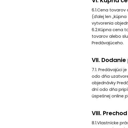
VI. Kúpna c
6.1.Cena tovarov
(ďalej len „kúpn
vytvorenia objed
6.2.Kúpna cena t
tovarov alebo sl
Predávajúceho.
VII. Dodanie
7.1. Predávajúci 
odo dňa uzatvore
objednávky Predá
dní odo dňa prip
úspešnej online p
VIII. Precho
8.1.Vlastnícke p