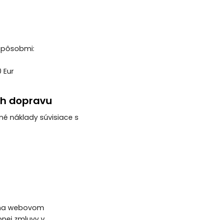
 spôsobmi:
 Eur
ich dopravu
iné náklady súvisiace s
v na webovom
nej zmluvy v