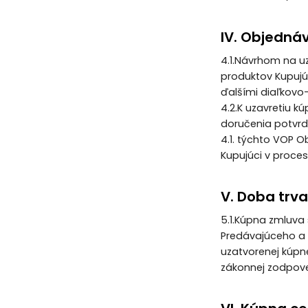
IV. Objedná
4.1.Návrhom na u
produktov Kupujú
ďalšími diaľkovo
4.2.K uzavretiu
doručenia potvrde
4.1. týchto VOP O
Kupujúci v proce
V. Doba trv
5.1.Kúpna zmluva
Predávajúceho a 
uzatvorenej kúpn
zákonnej zodpove