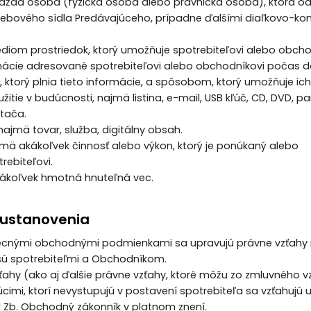
 každá osoba (fyzická osoba alebo právnická osoba), ktorá o
ebového sídla Predávajúceho, prípadne ďalšími diaľkovo-k
édiom prostriedok, ktorý umožňuje spotrebiteľovi alebo obcho
ácie adresované spotrebiteľovi alebo obchodníkovi počas d
 ktorý plnia tieto informácie, a spôsobom, ktorý umožňuje i
žitie v budúcnosti, najmä listina, e-mail, USB kľúč, CD, DVD, 
ítača.
najmä tovar, služba, digitálny obsah.
ajmä akákoľvek činnosť alebo výkon, ktorý je ponúkaný alebo
rebiteľovi.
akákoľvek hmotná hnuteľná vec.
é ustanovenia
becnými obchodnými podmienkami sa upravujú právne vzťahy
í sú spotrebiteľmi a Obchodníkom.
ťahy (ako aj ďalšie právne vzťahy, ktoré môžu zo zmluvného v
úcimi, ktorí nevystupujú v postavení spotrebiteľa sa vzťahujú
1 Zb. Obchodný zákonník v platnom znení.