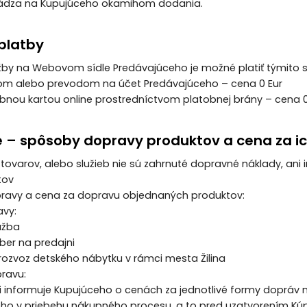
chádza na Kupujúceho okamihom dodania.
 platby
služby na Webovom sídle Predávajúceho je možné platiť týmito
ladom alebo prevodom na účet Predávajúceho – cena 0 Eur
tobnou kartou online prostredníctvom platobnej brány – cena 0
é – spôsoby dopravy produktov a cena za 
e tovarov, alebo služieb nie sú zahrnuté dopravné náklady, ani 
tov
pravy a cena za dopravu objednaných produktov:
avy:
služba
dber na predajni
ný rozvoz detského nábytku v rámci mesta Žilina
pravu:
júci informuje Kupujúceho o cenách za jednotlivé formy doprá
eho v priebehu nákupného procesu, a to pred uzatvorením Kúp