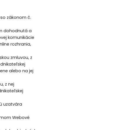
 so zákonom č.
om dohodnutá a
ovej komunikácie
line rozhrania,
ľskou zmluvou, z
dnikateľskej
ene alebo na jej
, z nej
nikateľskej
rú uzatvára
pojmom Webové