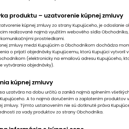
vka produktu – uzatvorenie kúpnej zmluvy
zatvorenie kúpnej zmluvy zo strany Kupujúceho, je odoslanie 
cim realizované najmä využitím webového sídla Obchodníka,
-komunikačnými prostriedkami.
 kúpnej zmluvy medzi Kupujúcim a Obchodníkom dochádza m
nia o prijatí objednávky Kupujúcemu, ktorú Kupujúci vytvoril
bchodníkom (elektronicky na emailovú adresu Kupujúceho, ktorú
se vytvárania objednávky).
ania kúpnej zmluvy
 sa uzatvára na dobu určitú a zaniká najmä splnením všetkýc
Kupujúceho. A to najmä doručením a zaplatením produktov v
ej zmluvy. Týmto ustanovením nie sú dotknuté práva Kupujúc
dnosti za vady produktov zo strany Obchodníka.