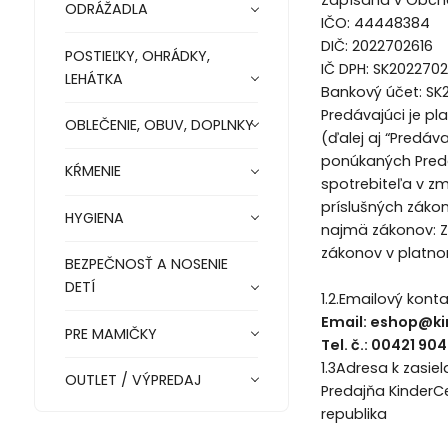
ODRÁŽADLA
IČO: 44448384
DIČ: 2022702616
POSTIEĽKY, OHRÁDKY,
IČ DPH: SK2022702
LEHÁTKA
Bankový účet: SK2
Predávajúci je pl
OBLEČENIE, OBUV, DOPLNKY
(ďalej aj “Predáv
ponúkaných Predá
KŔMENIE
spotrebiteľa v 
príslušných zákon
HYGIENA
najmä zákonov: Zá
zákonov v platnom
BEZPEČNOSŤ A NOSENIE
DETÍ
1.2.Emailový kont
Email: eshop@k
PRE MAMIČKY
Tel. č.: 00421 904
1.3Adresa k zasie
OUTLET / VÝPREDAJ
Predajňa KinderCen
republika