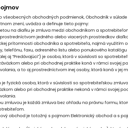
 pojmov
chto všeobecných obchodných podmienok, Obchodník v súlade
latnom znení, uvádza a definuje tieto pojmy:
retou na diaľku je zmluva medzi obchodníkom a spotrebiteľ
 prostredníctvom jedného alebo viacerých prostriedkov diaľk
ckej prítomnosti obchodníka a spotrebiteľa, najmä využitím on
ty, telefónu, faxu, adresného listu alebo ponukového katalógu
lej aj “Predávajúci”) je osoba, ktorá v súvislosti so spotrebite
záväzkom alebo pri obchodnej praktike koná v rámci svojej po
volania, a to aj prostredníctvom inej osoby, ktorá koná v jej m
 je fyzická osoba, ktorá v súvislosti so spotrebiteľskou zmluvou
äzkom alebo pri obchodnej praktike nekoná v rámci svojej pod
volania.
kou zmluvou je každá zmluva bez ohľadu na právnu formu, kto
trebiteľom.
etový obchod je totožný s pojmom Elektronický obchod a s 