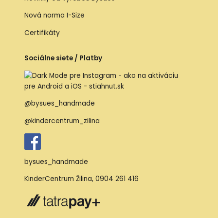
Nová norma I-Size
Certifikáty
Sociálne siete / Platby
@bysues_handmade
@kindercentrum_zilina
bysues_handmade
KinderCentrum Žilina
,
0904 261 416