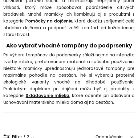
udržiavať pokožku suchú a minimalizujú nepríjemný pocit
vlhkosti, ktorý môže spôsobovať podráždenie citlivých
bradaviek. Mnohé mamičky ich kombinujú aj s produktmi z
kategórie
Pomôcky na dojčenie
, ktoré dokážu spríjemniť celé
obdobie dojčenia a podporiť väčší komfort pri každodennej
starostlivosti.
Ako vybrať vhodné tampóny do podprsenky
Pri výbere tampónov do podprsenky záleží najmä na intenzite
tvorby mlieka, preferovanom materiáli a spôsobe používania.
Niektoré mamičky uprednostňujú jednorazové tampóny pre
maximálne pohodlie na cestách, iné si vyberajú prateľné
ekologické varianty vhodné na dlhodobé používanie.
Praktickým doplnkom pri dojčení môžu byť aj produkty z
kategórie
Skladovanie mlieka
, ktoré oceníte pri odsávaní a
uchovávaní materského mlieka doma aj na cestách.
Filter
/ 2