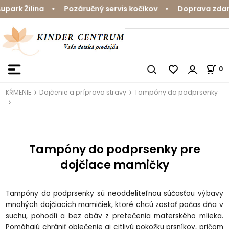
rk Žilina • Pozáručný servis kočíkov • Doprava zdarma 
0
KŔMENIE
Dojčenie a príprava stravy
Tampóny do podprsenky
Tampóny do podprsenky pre
dojčiace mamičky
Tampóny do podprsenky sú neoddeliteľnou súčasťou výbavy
mnohých dojčiacich mamičiek, ktoré chcú zostať počas dňa v
suchu, pohodlí a bez obáv z pretečenia materského mlieka.
Pomáhajú chrániť oblečenie aj citlivú pokožku prsníkov, pričom