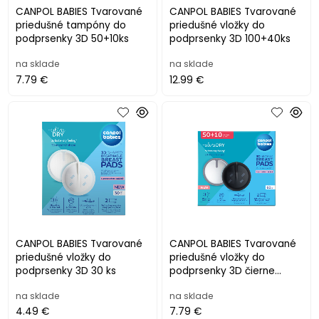
CANPOL BABIES Tvarované
CANPOL BABIES Tvarované
priedušné tampóny do
priedušné vložky do
podprsenky 3D 50+10ks
podprsenky 3D 100+40ks
na sklade
na sklade
7.79 €
12.99 €
CANPOL BABIES Tvarované
CANPOL BABIES Tvarované
priedušné vložky do
priedušné vložky do
podprsenky 3D 30 ks
podprsenky 3D čierne
50+10ks
na sklade
na sklade
4.49 €
7.79 €