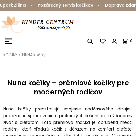
rk Žilina • Pozáručný servis kočíkov • Doprava zdarma 
0
KOČÍKY
NUNA kočíky
Nuna kočíky – prémiové kočíky pre
moderných rodičov
Nuna kočíky predstavujú spojenie nadčasového dizajnu,
precízneho spracovania a praktických riešení pre každodenný
život s dieťaťom. Táto prémiová značka je obľúbená medzi
rodičmi, ktorí hľadajú kočík s dôrazom na komfort dieťaťa,
jednoduchú manipuláciu a dlhodobé používanie. V ponuke