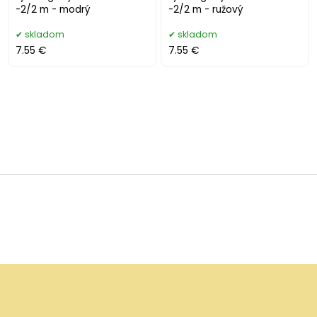
-2/2 m - modrý
-2/2 m - ružový
skladom
skladom
7.55 €
7.55 €