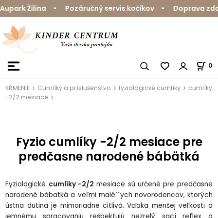
park Žilina • Pozáručný servis kočíkov • Doprava zdarm
0
KŔMENIE
Cumlíky a príslušenstvo
fyziologické cumlíky
cumlíky
-2/2 mesiace
Fyzio cumlíky −2/2 mesiace pre
predčasne narodené bábätká
Fyziologické
cumlíky −2/2
mesiace sú určené pre predčasne
narodené bábätká a veľmi malé´´ych novorodencov, ktorých
ústna dutina je mimoriadne citlivá. Vďaka menšej veľkosti a
jemnému spracovaniu rešpektujú nezrelý sací reflex a