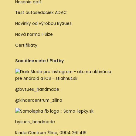
Nosenie detí
Test autosedačiek ADAC
Novinky od výrobcu BySues
Nová norma I-Size
Certifikáty
Sociálne siete / Platby
@bysues_handmade
@kindercentrum_zilina
bysues_handmade
KinderCentrum Žilina
,
0904 261 416