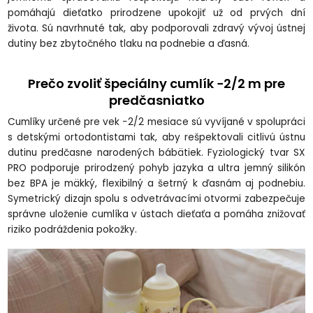
pomáhajú dieťatko prirodzene upokojiť už od prvých dní
života. Sú navrhnuté tak, aby podporovali zdravý vývoj ústnej
dutiny bez zbytočného tlaku na podnebie a ďasná.
Prečo zvoliť špeciálny cumlík −2/2 m pre
predčasniatko
Cumlíky určené pre vek −2/2 mesiace sú vyvíjané v spolupráci
s detskými ortodontistami tak, aby rešpektovali citlivú ústnu
dutinu predčasne narodených bábätiek. Fyziologický tvar SX
PRO podporuje prirodzený pohyb jazyka a ultra jemný silikón
bez BPA je mäkký, flexibilný a šetrný k ďasnám aj podnebiu.
Symetrický dizajn spolu s odvetrávacími otvormi zabezpečuje
správne uloženie cumlíka v ústach dieťaťa a pomáha znižovať
riziko podráždenia pokožky.