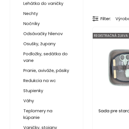
Lehátka do vaničky
Nechty
Filter
Výrob
Nočníky
Odsávačky hlienov
REGISTRAČNÁ ZĽAVA
Osušky, župany
Podložky, sedátka do
vane
Pranie, aviváže, pásiky
Redukcia na wc
Stupienky
Váhy
Sada pre staro
Teplomery na
kúpanie
Vaničky, stojany