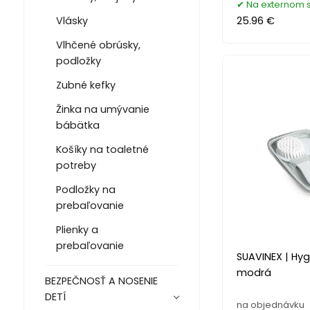
Na externom 
25.96 €
Vlásky
Vlhčené obrúsky,
podložky
Zubné kefky
Žinka na umývanie
bábätka
Košíky na toaletné
potreby
Podložky na
prebaľovanie
Plienky a
prebaľovanie
SUAVINEX | Hy
modrá
BEZPEČNOSŤ A NOSENIE
DETÍ
na objednávku