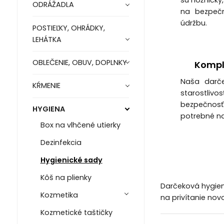
sú nožničky
ODRÁŽADLA
na bezpečn
údržbu.
POSTIEĽKY, OHRÁDKY,
LEHÁTKA
OBLEČENIE, OBUV, DOPLNKY
Kompl
Naša darče
KŔMENIE
starostlivos
bezpečnosť 
HYGIENA
potrebné na 
Box na vlhčené utierky
Dezinfekcia
Hygienické sady
Kôš na plienky
Darčeková hygieni
Kozmetika
na privítanie nov
Kozmetické taštičky