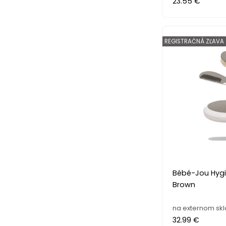
23.55 €
REGISTRAČNÁ ZĽAVA
Bébé-Jou Hygi
Brown
na externom sk
32.99 €