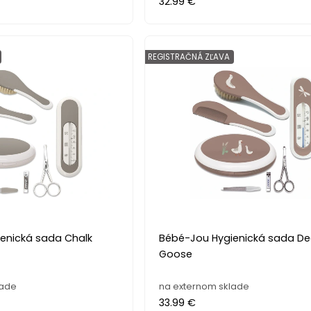
32.99 €
REGISTRAČNÁ ZĽAVA
enická sada Chalk
Bébé-Jou Hygienická sada De
Goose
lade
na externom sklade
33.99 €