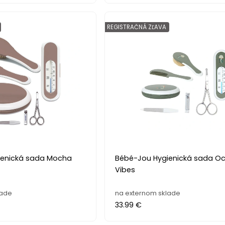
REGISTRAČNÁ ZĽAVA
ienická sada Mocha
Bébé-Jou Hygienická sada O
Vibes
lade
na externom sklade
33.99 €