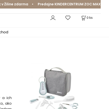
ine zdarma • Predajne KINDERCENTRUM ZOC MAX a MamaJa A
0
ks
bchod
 a ich
ko, ako