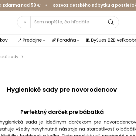
a nad 59 € • Rozvoz detského nábytku a postieľok v Žil
íkov
📍 Predajne
👶 Poradňa
🧵 BySues B2B veľkoo
ické sady
Hygienické sady pre novorodencov
Perfektný darček pre bábätká
hygienická sada je ideálnym darčekom pre novorodencov
sahuje všetky nevyhnutné nástroje na starostlivosť o bábät