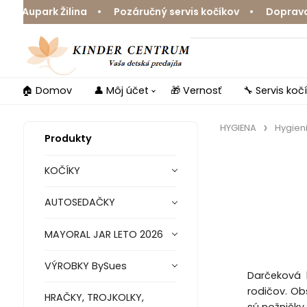
park Žilina • Pozáručný servis kočíkov • Doprava zdarm
🏠 Domov
👤 Môj účet
🎁 Vernosť
🔧 Servis koč
HYGIENA
Hygien
Produkty
KOČÍKY
AUTOSEDAČKY
MAYORAL JAR LETO 2026
VÝROBKY BySues
Darčeková 
rodičov. Ob
HRAČKY, TROJKOLKY,