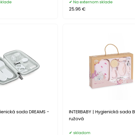
sklade
Na externom sklade
25.96 €
gienická sada DREAMS -
INTERBABY | Hygienická sada B
ružová
skladom