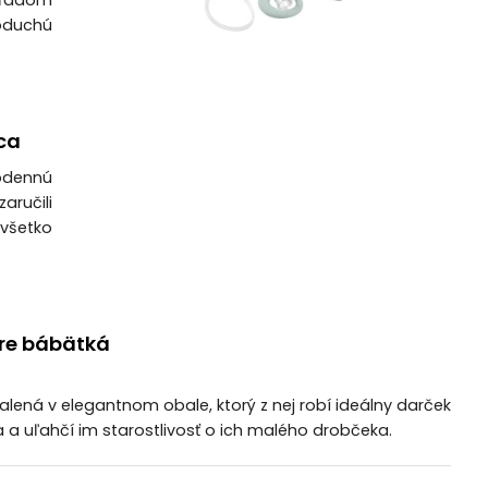
ohľadom
oduchú
ca
odennú
aručili
 všetko
pre bábätká
abalená v elegantnom obale, ktorý z nej robí ideálny darček
a a uľahčí im starostlivosť o ich malého drobčeka.