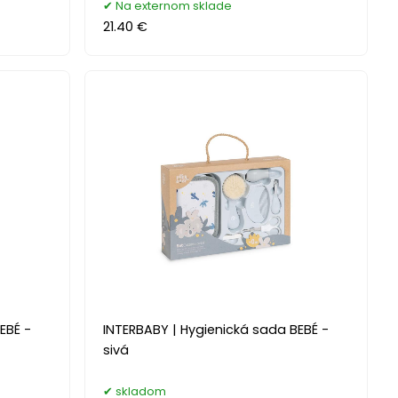
Na externom sklade
21.40 €
EBÉ -
INTERBABY | Hygienická sada BEBÉ -
sivá
skladom