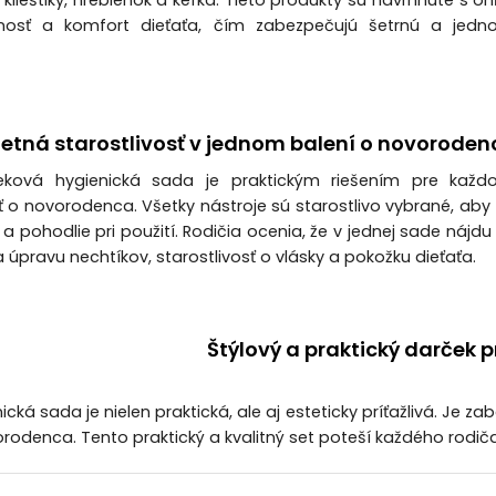
, klieštiky, hrebienok a kefka. Tieto produkty sú navrhnuté s 
osť a komfort dieťaťa, čím zabezpečujú šetrnú a jedn
etná starostlivosť v jednom balení o novoroden
ková hygienická sada je praktickým riešením pre každ
ť o novorodenca. Všetky nástroje sú starostlivo vybrané, aby z
a pohodlie pri použití. Rodičia ocenia, že v jednej sade nájdu
úpravu nechtíkov, starostlivosť o vlásky a pokožku dieťaťa.
Štýlový a praktický darček 
cká sada je nielen praktická, ale aj esteticky príťažlivá. Je z
orodenca. Tento praktický a kvalitný set poteší každého rodič