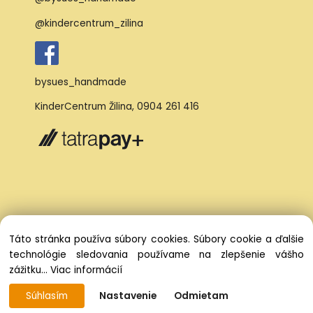
@kindercentrum_zilina
bysues_handmade
KinderCentrum Žilina
,
0904 261 416
Táto stránka používa súbory cookies. Súbory cookie a ďalšie
technológie sledovania používame na zlepšenie vášho
zážitku...
Viac informácií
Súhlasím
Nastavenie
Odmietam
Vytvorené systémom ClickEshop.sk