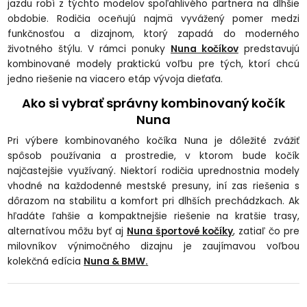
jazdu robí z týchto modelov spoľahlivého partnera na dlhšie
obdobie. Rodičia oceňujú najmä vyvážený pomer medzi
funkčnosťou a dizajnom, ktorý zapadá do moderného
životného štýlu. V rámci ponuky
Nuna kočíkov
predstavujú
kombinované modely praktickú voľbu pre tých, ktorí chcú
jedno riešenie na viacero etáp vývoja dieťaťa.
Ako si vybrať správny kombinovaný kočík
Nuna
Pri výbere kombinovaného kočíka Nuna je dôležité zvážiť
spôsob používania a prostredie, v ktorom bude kočík
najčastejšie využívaný. Niektorí rodičia uprednostnia modely
vhodné na každodenné mestské presuny, iní zas riešenia s
dôrazom na stabilitu a komfort pri dlhších prechádzkach. Ak
hľadáte ľahšie a kompaktnejšie riešenie na kratšie trasy,
alternatívou môžu byť aj
Nuna športové kočíky
, zatiaľ čo pre
milovníkov výnimočného dizajnu je zaujímavou voľbou
kolekčná edícia
Nuna & BMW
.