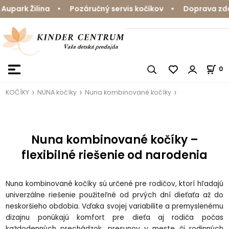
park Žilina • Pozáručný servis kočíkov • Doprava zdarm
0
KOČÍKY
NUNA kočíky
Nuna kombinované kočíky
Nuna kombinované kočíky –
flexibilné riešenie od narodenia
Nuna kombinované kočíky sú určené pre rodičov, ktorí hľadajú
univerzálne riešenie použiteľné od prvých dní dieťaťa až do
neskoršieho obdobia. Vďaka svojej variabilite a premyslenému
dizajnu ponúkajú komfort pre dieťa aj rodiča počas
každodenných prechádzok, presunov v meste či rodinných