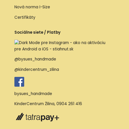
Nová norma I-Size
Certifikáty
Sociálne siete / Platby
@bysues_handmade
@kindercentrum_zilina
bysues_handmade
KinderCentrum Žilina
,
0904 261 416