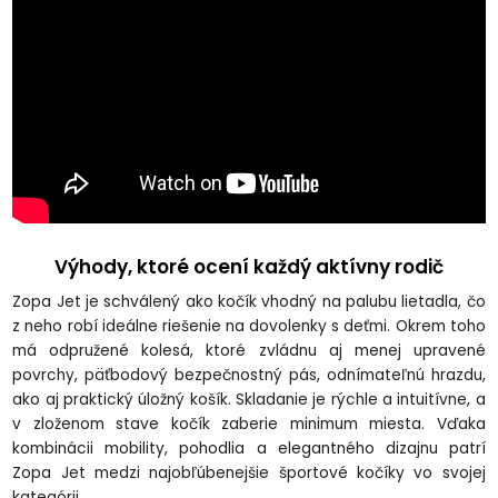
Výhody, ktoré ocení každý aktívny rodič
Zopa Jet je schválený ako kočík vhodný na palubu lietadla, čo
z neho robí ideálne riešenie na dovolenky s deťmi. Okrem toho
má odpružené kolesá, ktoré zvládnu aj menej upravené
povrchy, päťbodový bezpečnostný pás, odnímateľnú hrazdu,
ako aj praktický úložný košík. Skladanie je rýchle a intuitívne, a
v zloženom stave kočík zaberie minimum miesta. Vďaka
kombinácii mobility, pohodlia a elegantného dizajnu patrí
Zopa Jet medzi najobľúbenejšie športové kočíky vo svojej
kategórii.