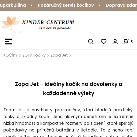
rk Žilina • Pozáručný servis kočíkov • Doprava zdarma 
0
KOČÍKY
ZOPA kočíky
Zopa Jet
Zopa Jet – ideálny kočík na dovolenky a
každodenné výlety
Zopa Jet je navrhnutý pre rodičov, ktorí hľadajú praktický,
ľahký a skladný kočík. Jeho hlavným benefitom je extrémne
nízka hmotnosť a kompaktné rozmery po zložení, ktoré spĺňajú
požiadavky na príručnú batožinu v lietadle. To z neho robí
skvelú voľbu na cestovanie – či už lietadlom, autom alebo