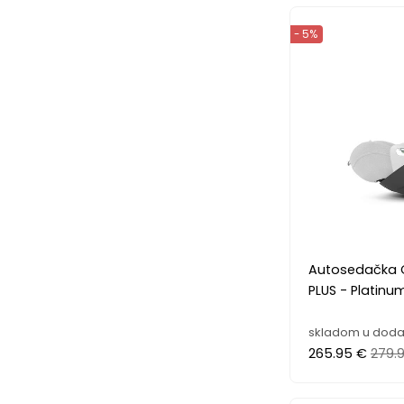
- 5%
Autosedačka C
PLUS - Platinu
skladom u doda
265.95 €
279.