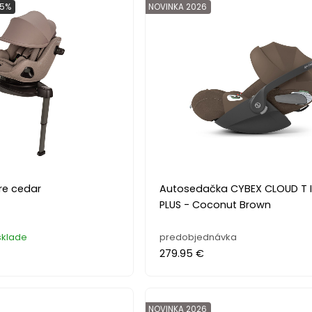
 5%
NOVINKA 2026
re cedar
Autosedačka CYBEX CLOUD T I
PLUS - Coconut Brown
sklade
predobjednávka
279.95 €
NOVINKA 2026