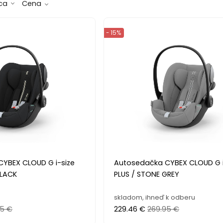
ca
Cena
- 15%
YBEX CLOUD G i-size
Autosedačka CYBEX CLOUD G i
BLACK
PLUS / STONE GREY
skladom, ihneď k odberu
95 €
229.46 €
269.95 €