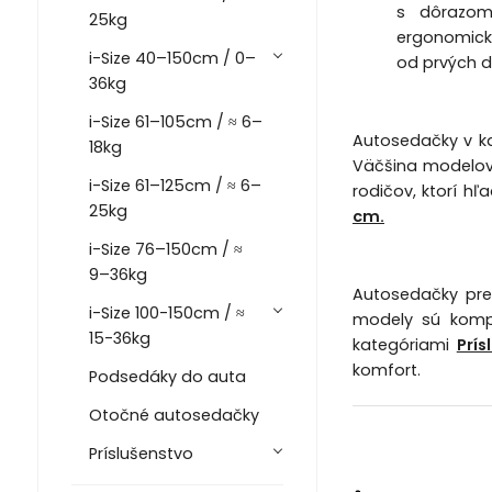
s dôrazom
25kg
ergonomick
i-Size 40–150cm / 0–
od prvých dn
36kg
i-Size 61–105cm / ≈ 6–
Autosedačky v ka
18kg
Väčšina modelov 
i-Size 61–125cm / ≈ 6–
rodičov, ktorí hľ
25kg
cm.
i-Size 76–150cm / ≈
9–36kg
Autosedačky pre
i-Size 100-150cm / ≈
modely sú kompa
15-36kg
kategóriami
Prís
komfort.
Podsedáky do auta
Otočné autosedačky
Príslušenstvo