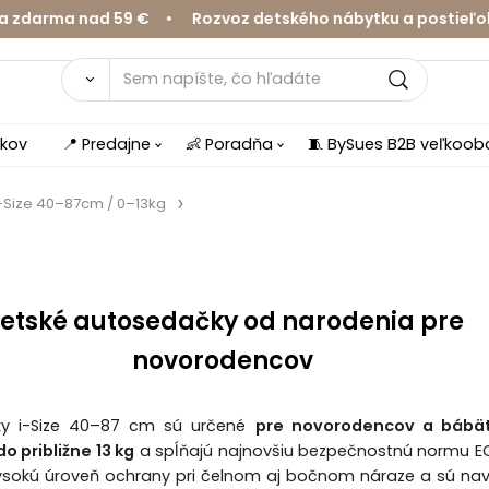
ma nad 59 € • Rozvoz detského nábytku a postieľok v Ži
íkov
📍 Predajne
👶 Poradňa
🧵 BySues B2B veľkoo
-Size 40–87cm / 0–13kg
etské autosedačky od narodenia pre
novorodencov
y i-Size 40–87 cm sú určené
pre novorodencov a bábä
o približne 13 kg
a spĺňajú najnovšiu bezpečnostnú normu EC
ysokú úroveň ochrany pri čelnom aj bočnom náraze a sú na