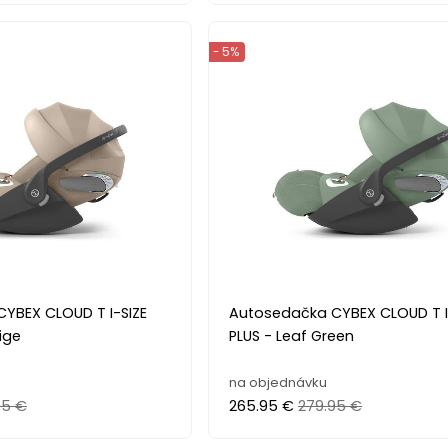
- 5%
YBEX CLOUD T I-SIZE
Autosedačka CYBEX CLOUD T I
ige
PLUS - Leaf Green
na objednávku
95 €
265.95 €
279.95 €