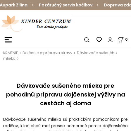
park Žilina • Pozáručný servis kočíkov • Doprava zdarm
0
KŔMENIE
Dojčenie a príprava stravy
Dávkovače sušeného
mlieka
Dávkovače sušeného mlieka pre
pohodlnú prípravu dojčenskej výživy na
cestách aj doma
Dávkovače sušeného mlieka sú praktickým pomocníkom pre
rodičov, ktorí chcú mať presne odmerané porcie dojčenského