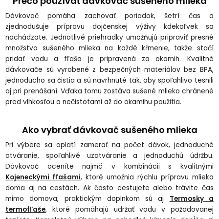
Prečo používať dávkovač sušeného mlieka
Dávkovač pomáha zachovať poriadok, šetrí čas a
zjednodušuje prípravu dojčenskej výživy kdekoľvek sa
nachádzate. Jednotlivé priehradky umožňujú pripraviť presné
množstvo sušeného mlieka na každé kŕmenie, takže stačí
pridať vodu a fľaša je pripravená za okamih. Kvalitné
dávkovače sú vyrobené z bezpečných materiálov bez BPA,
jednoducho sa čistia a sú navrhnuté tak, aby spoľahlivo tesnili
aj pri prenášaní. Vďaka tomu zostáva sušené mlieko chránené
pred vlhkosťou a nečistotami až do okamihu použitia.
Ako vybrať dávkovač sušeného mlieka
Pri výbere sa oplatí zamerať na počet dávok, jednoduché
otváranie, spoľahlivé uzatváranie a jednoduchú údržbu.
Dávkovač oceníte najmä v kombinácii s kvalitnými
Kojeneckými fľašami
, ktoré umožnia rýchlu prípravu mlieka
doma aj na cestách. Ak často cestujete alebo trávite čas
mimo domova, praktickým doplnkom sú aj
Termosky a
termofľaše
, ktoré pomáhajú udržať vodu v požadovanej