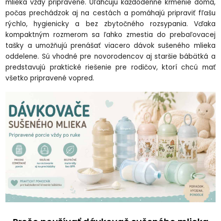
mlieka vždy pripravené. Uľahčujú každodenné kŕmenie doma,
počas prechádzok aj na cestách a pomáhajú pripraviť fľašu
rýchlo, hygienicky a bez zbytočného rozsypania. Vďaka
kompaktným rozmerom sa ľahko zmestia do prebaľovacej
tašky a umožňujú prenášať viacero dávok sušeného mlieka
oddelene. Sú vhodné pre novorodencov aj staršie bábätká a
predstavujú praktické riešenie pre rodičov, ktorí chcú mať
všetko pripravené vopred.