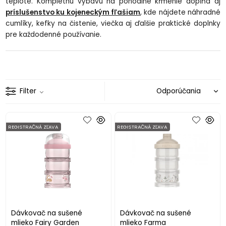
teplote. Kompletnú výbavu na pohodlné kŕmenie dopĺňa aj
príslušenstvo ku kojeneckým fľašiam
, kde nájdete náhradné
cumlíky, kefky na čistenie, viečka aj ďalšie praktické doplnky
pre každodenné používanie.
Filter
REGISTRAČNÁ ZĽAVA
REGISTRAČNÁ ZĽAVA
Dávkovač na sušené
Dávkovač na sušené
mlieko Fairy Garden
mlieko Farma