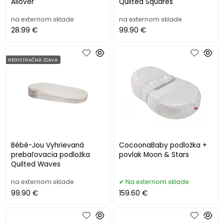
Allover
Quilted Squares
na externom sklade
na externom sklade
28.99 €
99.90 €
REGISTRAČNÁ ZĽAVA
Bébé-Jou Vyhrievaná
CocoonaBaby podložka +
prebaľovacia podložka
povlak Moon & Stars
Quilted Waves
na externom sklade
Na externom sklade
99.90 €
159.60 €