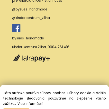
@bysues_handmade
@kindercentrum_zilina
bysues_handmade
KinderCentrum Žilina
,
0904 261 416
Táto stránka používa súbory cookies. Súbory cookie a ďalšie
technológie sledovania používame na zlepšenie vášho
zážitku...
Viac informácií