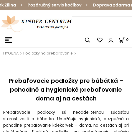
ina • Pozáručný servis kočíkov • Doprava zdarma nad 59
0
HYGIENA
Podložky na prebaľovanie
Prebaľovacie podložky pre bábätká –
pohodlné a hygienické prebaľovanie
doma aj na cestách
Prebaľovacie podložky sú neoddeliteľnou súčasťou
starostlivosti o bábätko. Umožňujú hygienické, bezpečné a
pohodlné prebaľovanie kdekoľvek – doma, na cestách aj pri
návštevách. Kvalitné podložky na prebaľovanie chránia