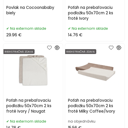
Povlak na Cocoonababy
Poťah na prebaľovaciu
biely
podložku 50x70cm 2 ks
froté Ivory
Na externom sklade
Na externom sklade
29.96 €
14.76 €
REGISTRAČNÁ ZĽAVA
REGISTRAČNÁ ZĽAVA
Poťah na prebaľovaciu
Poťah na prebaľovaciu
podložku 50x70cm 2 ks
podložku 50x70cm 2 ks
froté Ivory / Nougat
froté Milky Coffee/Ivory
Na externom sklade
na objednávku
14.76 €
15.56 €