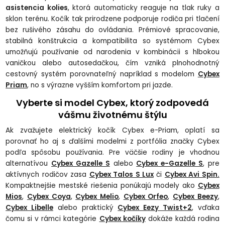
asistencia kolies
, ktorá automaticky reaguje na tlak ruky a
sklon terénu. Kočík tak prirodzene podporuje rodiča pri tlačení
bez rušivého zásahu do ovládania. Prémiové spracovanie,
stabilná konštrukcia a kompatibilita so systémom Cybex
umožňujú používanie od narodenia v kombinácii s hlbokou
vaničkou alebo autosedačkou, čím vzniká plnohodnotný
cestovný systém porovnateľný napríklad s modelom
Cybex
Priam
, no s výrazne vyšším komfortom pri jazde.
Vyberte si model Cybex, ktorý zodpovedá
vášmu životnému štýlu
Ak zvažujete elektrický kočík Cybex e-Priam, oplatí sa
porovnať ho aj s ďalšími modelmi z portfólia značky Cybex
podľa spôsobu používania. Pre väčšie rodiny je vhodnou
alternatívou
Cybex Gazelle S
alebo
Cybex e-Gazelle S
, pre
aktívnych rodičov zasa
Cybex Talos S Lux
či
Cybex Avi Spin.
Kompaktnejšie mestské riešenia ponúkajú modely ako
Cybex
Mios
,
Cybex Coya
,
Cybex Melio
,
Cybex Orfeo
,
Cybex Beezy
,
Cybex Libelle
alebo praktický
Cybex Eezy Twist+2
, vďaka
čomu si v rámci kategórie
Cybex kočíky
dokáže každá rodina