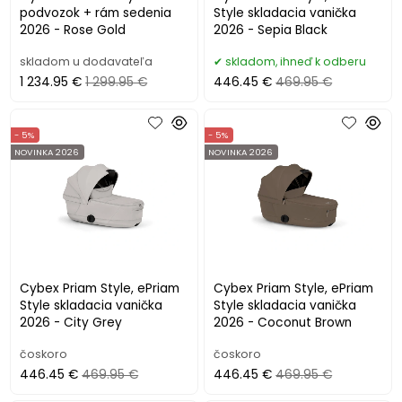
podvozok + rám sedenia
Style skladacia vanička
2026 - Rose Gold
2026 - Sepia Black
skladom u dodavateľa
skladom, ihneď k odberu
1 234.95 €
1 299.95 €
446.45 €
469.95 €
- 5%
- 5%
NOVINKA 2026
NOVINKA 2026
Cybex Priam Style, ePriam
Cybex Priam Style, ePriam
Style skladacia vanička
Style skladacia vanička
2026 - City Grey
2026 - Coconut Brown
čoskoro
čoskoro
446.45 €
469.95 €
446.45 €
469.95 €