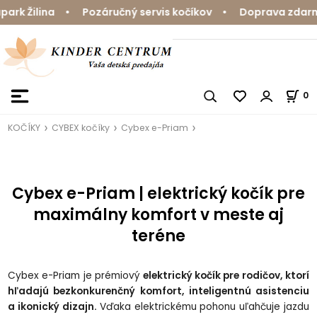
k Žilina • Pozáručný servis kočíkov • Doprava zdarma n
0
KOČÍKY
CYBEX kočíky
Cybex e-Priam
Cybex e-Priam | elektrický kočík pre
maximálny komfort v meste aj
teréne
Cybex e-Priam je prémiový
elektrický kočík pre rodičov, ktorí
hľadajú bezkonkurenčný komfort, inteligentnú asistenciu
a ikonický dizajn.
Vďaka elektrickému pohonu uľahčuje jazdu