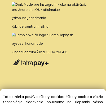
@bysues_handmade
@kindercentrum_zilina
bysues_handmade
KinderCentrum Žilina
,
0904 261 416
Táto stránka používa súbory cookies. Súbory cookie a ďalšie
technológie sledovania používame na zlepšenie vášho