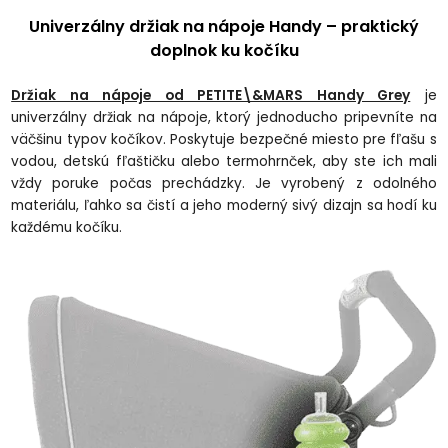
Univerzálny dr
žiak na n
ápoje Handy
– praktick
ý
doplnok ku ko
č
íku
Držiak na nápoje od PETITE\&MARS Handy Grey
je
univerzálny dr
žiak na n
ápoje, ktorý jednoducho pripevníte na
vä
čšinu typov koč
íkov. Poskytuje bezpe
čn
é miesto pre f
ľašu s
vodou, detsk
ú f
ľaštičku alebo termohrnček, aby ste ich mali
vždy poruke počas prech
ádzky. Je vyrobený z odolného
materiálu,
ľahko sa čist
í a jeho moderný sivý dizajn sa hodí ku
ka
žd
ému ko
č
íku.