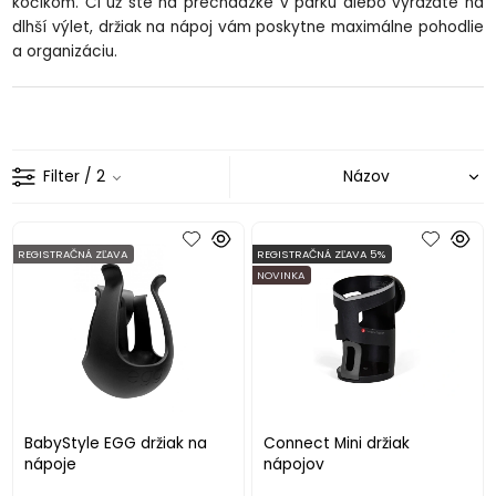
kočíkom. Či už ste na prechádzke v parku alebo vyrážate na
dlhší výlet, držiak na nápoj vám poskytne maximálne pohodlie
a organizáciu.
Filter
/ 2
REGISTRAČNÁ ZĽAVA
REGISTRAČNÁ ZĽAVA 5%
NOVINKA
BabyStyle EGG držiak na
Connect Mini držiak
nápoje
nápojov