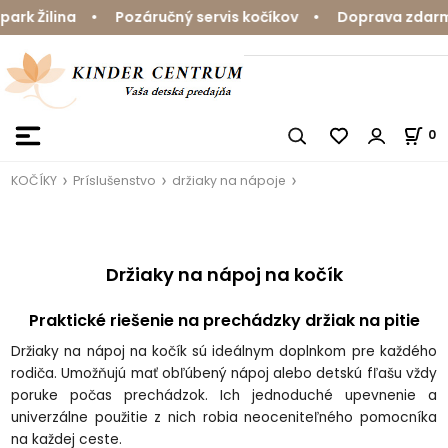
k Žilina • Pozáručný servis kočíkov • Doprava zdarma n
0
KOČÍKY
Príslušenstvo
držiaky na nápoje
Držiaky na nápoj na kočík
Praktické riešenie na prechádzky držiak na pitie
Držiaky na nápoj na kočík sú ideálnym doplnkom pre každého
rodiča. Umožňujú mať obľúbený nápoj alebo detskú fľašu vždy
poruke počas prechádzok. Ich jednoduché upevnenie a
univerzálne použitie z nich robia neoceniteľného pomocníka
na každej ceste.