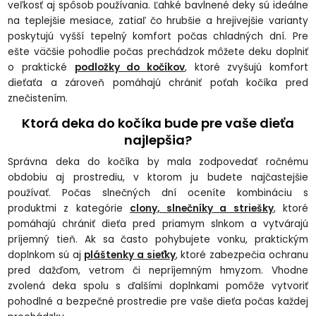
veľkosť aj spôsob používania. Ľahké bavlnené deky sú ideálne
na teplejšie mesiace, zatiaľ čo hrubšie a hrejivejšie varianty
poskytujú vyšší tepelný komfort počas chladných dní. Pre
ešte väčšie pohodlie počas prechádzok môžete deku doplniť
o praktické
podložky do kočíkov
, ktoré zvyšujú komfort
dieťaťa a zároveň pomáhajú chrániť poťah kočíka pred
znečistením.
Ktorá deka do kočíka bude pre vaše dieťa
najlepšia?
Správna deka do kočíka by mala zodpovedať ročnému
obdobiu aj prostrediu, v ktorom ju budete najčastejšie
používať. Počas slnečných dní oceníte kombináciu s
produktmi z kategórie
clony, slnečníky a striešky
, ktoré
pomáhajú chrániť dieťa pred priamym slnkom a vytvárajú
príjemný tieň. Ak sa často pohybujete vonku, praktickým
doplnkom sú aj
pláštenky a sieťky
, ktoré zabezpečia ochranu
pred dažďom, vetrom či nepríjemným hmyzom. Vhodne
zvolená deka spolu s ďalšími doplnkami pomôže vytvoriť
pohodlné a bezpečné prostredie pre vaše dieťa počas každej