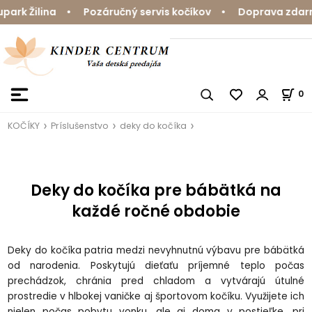
k Žilina • Pozáručný servis kočíkov • Doprava zdarma n
0
KOČÍKY
Príslušenstvo
deky do kočíka
Deky do kočíka pre bábätká na
každé ročné obdobie
Deky do kočíka patria medzi nevyhnutnú výbavu pre bábätká
od narodenia. Poskytujú dieťaťu príjemné teplo počas
prechádzok, chránia pred chladom a vytvárajú útulné
prostredie v hlbokej vaničke aj športovom kočíku. Využijete ich
nielen počas pobytu vonku, ale aj doma v postieľke, pri