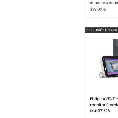
skladom u doda
339.00 €
REGISTRAČNÁ ZĽAVA
Philips AVENT -
monitor Prem
SCD971/26