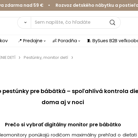
ma nad 59 € • Rozvoz detského nábytku a postieľok v Ž
íkov
📍 Predajne
👶 Poradňa
🧵 BySues B2B veľkoo
NIE DETÍ
Pestúnky, monitor detí
e pestúnky pre bábätká – spoľahlivá kontrola di
doma aj v noci
Prečo si vybrať digitálny monitor pre bábätko
ideomonitory ponúkajú rodičom maximálny prehľad o dieťat