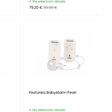
Na externom sklade
79.20 €
99.00 €
Pestúnka BabyAlarm Pearl
Na externom sklade