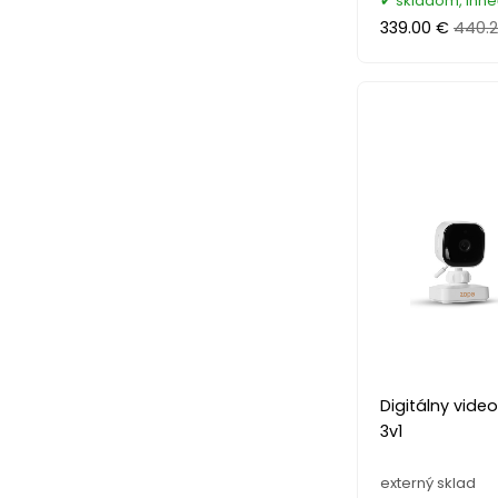
skladom, ihn
339.00 €
440.
Digitálny vid
3v1
externý sklad