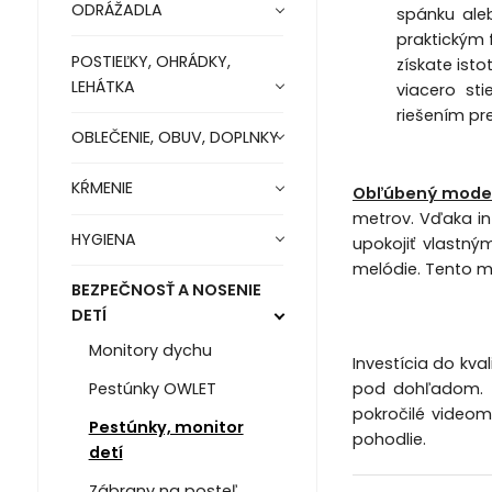
ODRÁŽADLA
spánku ale
praktickým 
POSTIEĽKY, OHRÁDKY,
získate ist
LEHÁTKA
viacero st
riešením pr
OBLEČENIE, OBUV, DOPLNKY
KŔMENIE
Obľúbený model 
metrov. Vďaka in
HYGIENA
upokojiť vlastný
melódie. Tento mo
BEZPEČNOSŤ A NOSENIE
DETÍ
Monitory dychu
Investícia do kv
pod dohľadom. V
Pestúnky OWLET
pokročilé videom
Pestúnky, monitor
pohodlie.
detí
Zábrany na posteľ