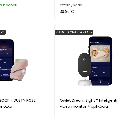
eď k odberu
externý sklad
36.90 €
 5%
REGISTRAČNÁ ZĽAVA 5%
SOCK - DUSTY ROSE
Owlet Dream Sight™ Inteligen
ponožka
video monitor + aplikácia