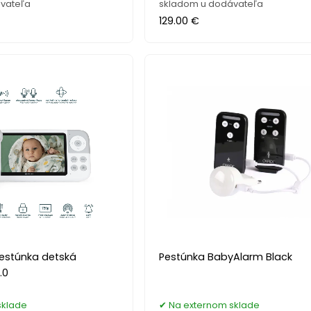
vateľa
skladom u dodávateľa
129.00 €
estúnka detská
Pestúnka BabyAlarm Black
.0
sklade
Na externom sklade