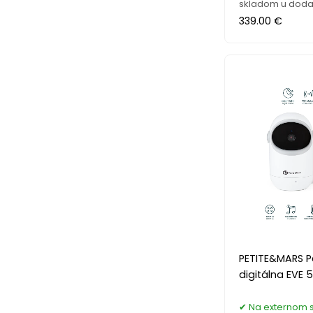
skladom u doda
339.00 €
PETITE&MARS P
digitálna EVE 5
Na externom 