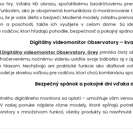
bo hry. Vďaka HD obrazu, spoľahlivému bezdrôtovému pre
funkciám, ako je obojsmerná komunikácia či monitorovanie t
otu, že je vaše dieťa v bezpečí. Moderné modely zvládnu prenos
ien a poschodí, takže ich využijete v celom dome. Sú id
e rodičov, ktorí hľadajú pohodlie, bezpečnosť a pokojný spáno
Digitálny videomonitor Observatory – kva
Digitálny videomonitor Observatory, Grey
prináša čistý o
fračervenému nočnému videniu uvidíte svoje bábätko aj v 
m hlasom. Nechýbajú ani praktické funkcie ako diaľkové ov
del je skvelou voľbou pre rodičov, ktorí chcú kombináciu spo
Bezpečný spánok a pokojné dni vďaka d
alitného digitálneho monitora sa oplatí – umožňuje vám veno
 našej ponuke nájdete rôzne modely, ktoré spĺňajú potr
onitory s množstvom funkcií, všetky produkty sú navrhnuté 