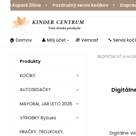
upark Žilina • Pozáručný servis kočíkov • Doprava zdar
🏠 Domov
👤 Môj účet
🎁 Vernosť
🔧 Servis koč
BEZPEČNOSŤ A NOSE
Produkty
KOČÍKY
Digitáln
AUTOSEDAČKY
MAYORAL JAR LETO 2026
VÝROBKY BySues
HRAČKY, TROJKOLKY,
Digitálne v