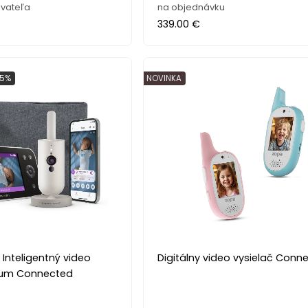
vateľa
na objednávku
339.00 €
 5%
NOVINKA
 Inteligentný video
Digitálny video vysielač Conn
ium Connected