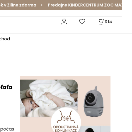
iline zdarma • Predajne KINDERCENTRUM ZOC MAX a MamaJa
0
ks
bchod
eťaťa
i počas