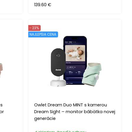
139.60 €
- 23%
NAJLEPŠIA CENA
 s
Owlet Dream Duo MINT s kamerou
or
Dream Sight – monitor bábätka novej
generácie