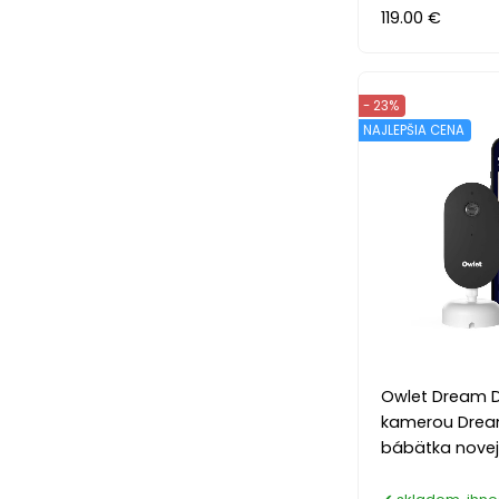
119.00 €
- 23%
NAJLEPŠIA CENA
Owlet Dream D
kamerou Dream
bábätka novej