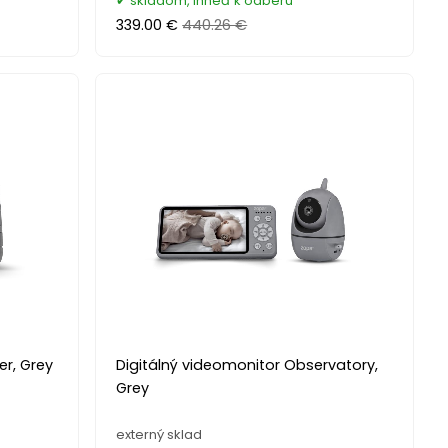
skladom, ihneď k odberu
339.00 €
440.26 €
er, Grey
Digitálný videomonitor Observatory,
Grey
externý sklad