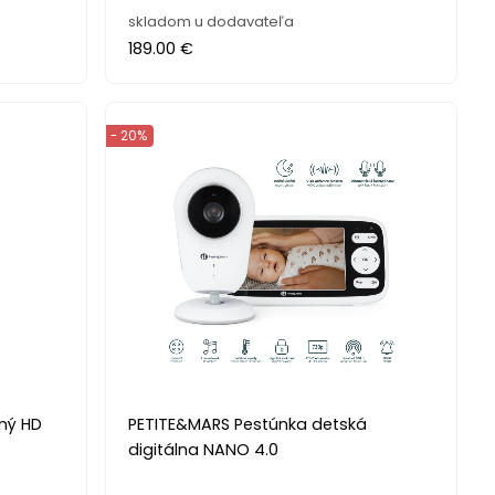
skladom u dodavateľa
189.00 €
- 20%
tný HD
PETITE&MARS Pestúnka detská
digitálna NANO 4.0