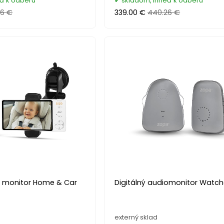
eď k odberu
skladom, ihneď k odberu
26 €
339.00 €
440.26 €
eo monitor Home & Car
Digitálný audiomonitor Watch
externý sklad