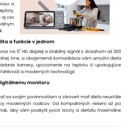
nosu a
eploty,
 aj cez
eálnym
k.
lita a funkcie v jednom
braz na 5" HD displeji a stabilný signál s dosahom až 300
úplnej tme, a obojsmerná komunikácia vám umožní dieťa
ládanie kamery, upozornenie na teplotu či upokojujúce
ľahlivosti a moderných technológií.
igitálnemu monitoru
vať sa svojim povinnostiam a zároveň mať dieťa neustále
eby moderných rodičov. Od kompaktných riešení až po
tak, aby vám poskytli pocit istoty a dieťaťu maximálne