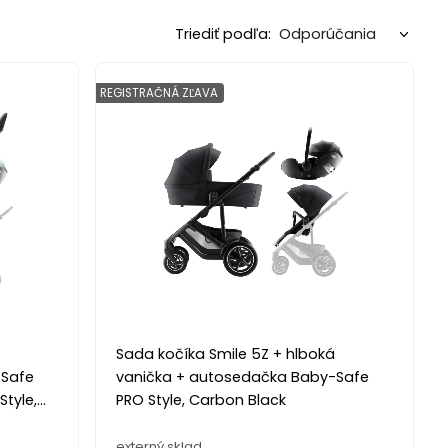
Triediť podľa:
REGISTRAČNÁ ZĽAVA
á
Sada kočíka Smile 5Z + hlboká
-Safe
vanička + autosedačka Baby-Safe
Style,
PRO Style, Carbon Black
externý sklad