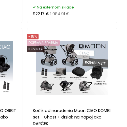
Na externom sklade
922.17 €
1 084.91 €
- 15%
DOPRAVA ZDARMA
NOVINKA
O ORBIT
Kočík od narodenia Moon CIAO KOMBI
 ako
set - Ghost + držiak na nápoj ako
DARČEK