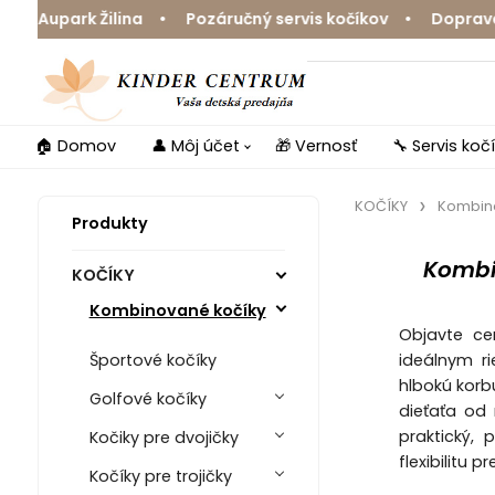
park Žilina • Pozáručný servis kočíkov • Doprava zdarm
🏠 Domov
👤 Môj účet
🎁 Vernosť
🔧 Servis koč
KOČÍKY
Kombin
Produkty
Kombi
KOČÍKY
Kombinované kočíky
Objavte ce
ideálnym r
Športové kočíky
hlbokú korb
Golfové kočíky
dieťaťa od
praktický,
Kočiky pre dvojičky
flexibilitu 
Kočíky pre trojičky