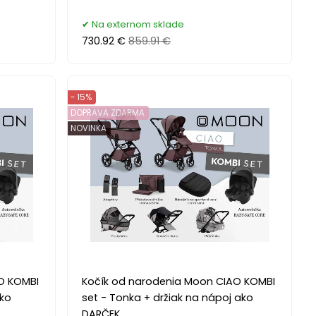
Na externom sklade
730.92 €
859.91 €
- 15%
DOPRAVA ZDARMA
NOVINKA
O KOMBI
Kočík od narodenia Moon CIAO KOMBI
ako
set - Tonka + držiak na nápoj ako
DARČEK