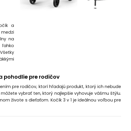
1
očík a
 medzi
álny na
 ľahko
Všetky
äkkými
 pohodlie pre rodičov
ením pre rodičov, ktorí hľadajú produkt, ktorý ich nebude
môžete vybrať ten, ktorý najlepšie vyhovuje vášmu štýlu.
om živote s dieťaťom. Kočík 3 v 1 je ideálnou voľbou pre