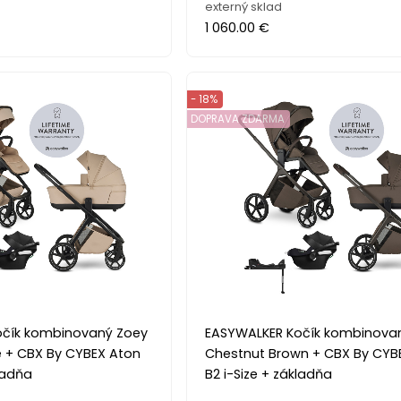
externý sklad
1 060.00 €
- 18%
DOPRAVA ZDARMA
očík kombinovaný Zoey
EASYWALKER Kočík kombinova
 + CBX By CYBEX Aton
Chestnut Brown + CBX By CYB
kladňa
B2 i-Size + základňa