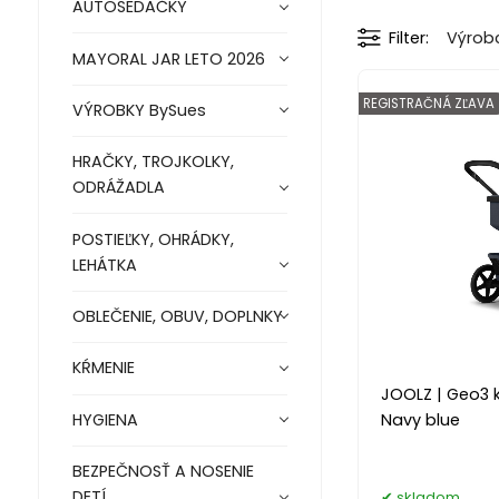
AUTOSEDAČKY
Filter
Výrob
MAYORAL JAR LETO 2026
REGISTRAČNÁ ZĽAVA
VÝROBKY BySues
HRAČKY, TROJKOLKY,
ODRÁŽADLA
POSTIEĽKY, OHRÁDKY,
LEHÁTKA
OBLEČENIE, OBUV, DOPLNKY
KŔMENIE
JOOLZ | Geo3 
HYGIENA
Navy blue
BEZPEČNOSŤ A NOSENIE
DETÍ
skladom