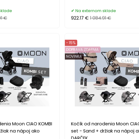
sklade
Na externom sklade
91 €
922.17 €
1 084.91 €
- 15%
DOPRAVA ZDARMA
NOVINKA
denia Moon CIAO KOMBI
Kočík od narodenia Moon CIA
ržiak na nápoj ako
set - Sand + držiak na nápoj 
DARČEK