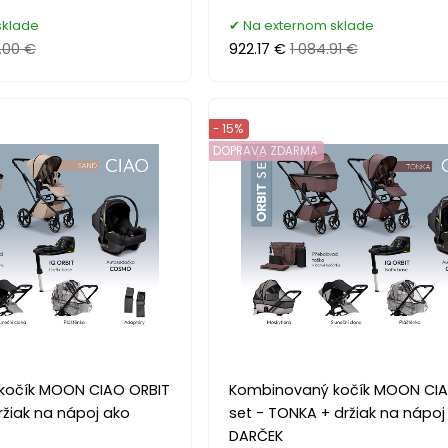
sklade
Na externom sklade
.00 €
922.17 €
1 084.91 €
- 15%
DOPRAVA ZDARMA
kočík MOON CIAO ORBIT
Kombinovaný kočík MOON CIA
ržiak na nápoj ako
set - TONKA + držiak na nápoj
DARČEK