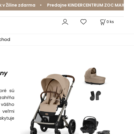
ine zdarma • Predajne KINDERCENTRUM ZOC MAX a MamaJa A
0
ks
bchod
eny
oré sú
zahŕňa
y vášho
e veľmi
kytuje