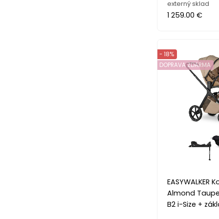
externý sklad
1 259.00 €
- 18%
DOPRAVA ZDARMA
EASYWALKER K
Almond Taupe
B2 i-Size + zá