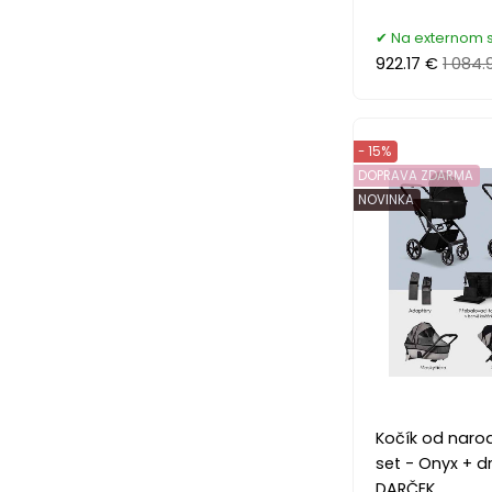
Na externom 
922.17 €
1 084.
- 15%
DOPRAVA ZDARMA
NOVINKA
Kočík od naro
set - Onyx + d
DARČEK