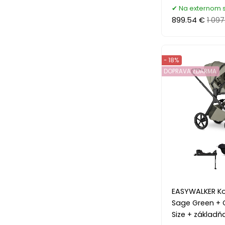
Na externom 
899.54 €
1 097
- 18%
DOPRAVA ZDARMA
EASYWALKER K
Sage Green + 
Size + základň