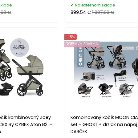
sklade
Na externom sklade
.00 €
899.54 €
1 097.00 €
- 15%
DOPRAVA ZDARMA
očík kombinovaný Zoey
Kombinovaný kočík MOON CIA
CBX By CYBEX Aton B2 i-
set - GHOST + držiak na nápoj
a
DARČEK