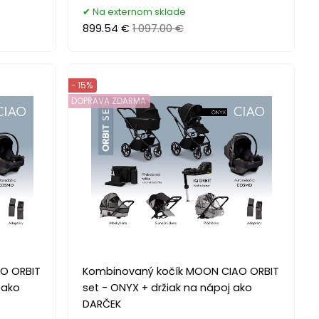
Na externom sklade
899.54 €
1 097.00 €
- 15%
DOPRAVA ZDARMA
O ORBIT
Kombinovaný kočík MOON CIAO ORBIT
 ako
set - ONYX + držiak na nápoj ako
DARČEK