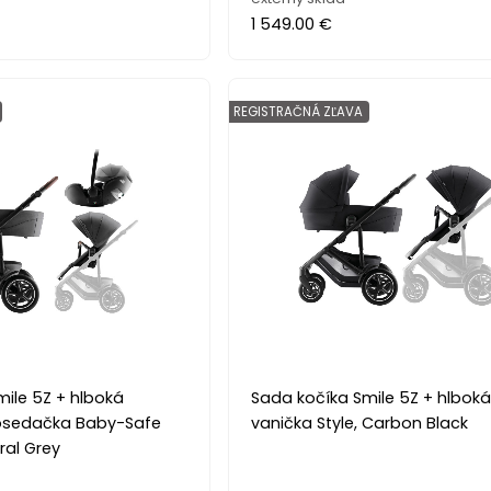
1 549.00 €
REGISTRAČNÁ ZĽAVA
ile 5Z + hlboká
Sada kočíka Smile 5Z + hlbok
tosedačka Baby-Safe
vanička Style, Carbon Black
ral Grey