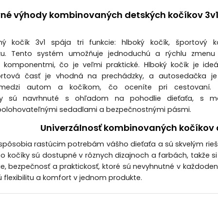
vné výhody kombinovaných detských kočíkov 3v
ý kočík 3v1
spája tri funkcie: hlboký kočík, športový k
ku. Tento systém umožňuje jednoduchú a rýchlu zmenu
i komponentmi, čo je veľmi praktické. Hlboký kočík je ide
ortová časť je vhodná na prechádzky, a autosedačka je
medzi autom a kočíkom, čo oceníte pri cestovaní. 
y sú navrhnuté s ohľadom na pohodlie dieťaťa, s m
polohovateľnými sedadlami a bezpečnostnými pásmi.
Univerzálnosť kombinovaných kočíkov a
rispôsobia rastúcim potrebám vášho dieťaťa a sú skvelým rieš
 kočíky sú dostupné v rôznych dizajnoch a farbách, takže si 
e, bezpečnosť a praktickosť, ktoré sú nevyhnutné v každodenn
ú flexibilitu a komfort v jednom produkte.