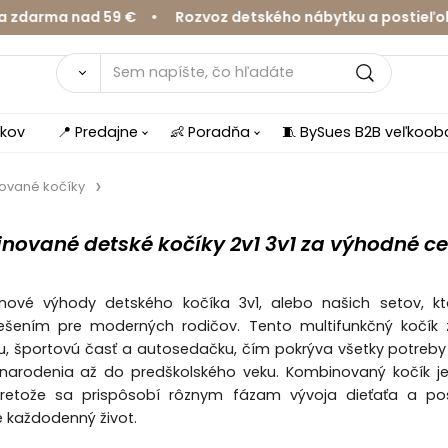
a nad 59 € • Rozvoz detského nábytku a postieľok v Žil
íkov
📍 Predajne
👶 Poradňa
🧵 BySues B2B veľkoo
ované kočíky
nované detské kočíky 2v1 3v1 za výhodné c
nové výhody detského kočíka 3v1, alebo našich setov, kt
iešením pre moderných rodičov. Tento multifunkčný kočík 
u, športovú časť a autosedačku, čím pokrýva všetky potreb
 narodenia až do predškolského veku. Kombinovaný kočík j
 pretože sa prispôsobí rôznym fázam vývoja dieťaťa a pos
pre každodenný život.