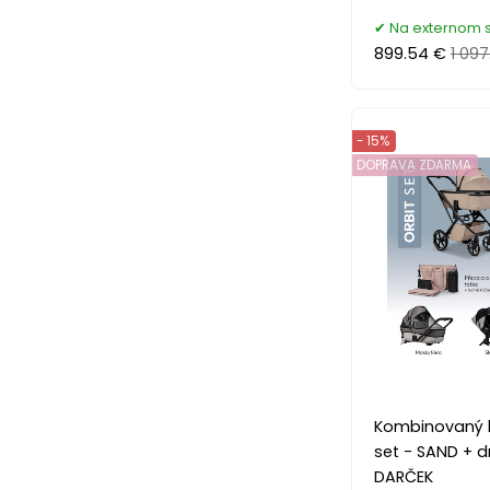
Na externom 
899.54 €
1 097
- 15%
DOPRAVA ZDARMA
Kombinovaný 
set - SAND + d
DARČEK