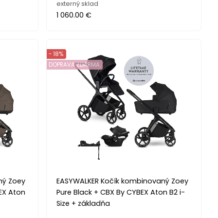
externý sklad
1 060.00 €
- 18%
DOPRAVA ZDARMA
ný Zoey
EASYWALKER Kočík kombinovaný Zoey
EX Aton
Pure Black + CBX By CYBEX Aton B2 i-
Size + základňa