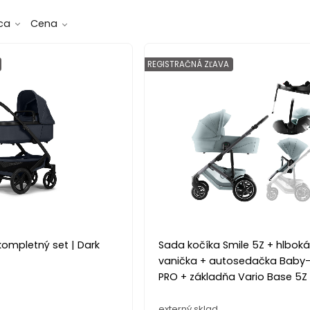
ca
Cena
REGISTRAČNÁ ZĽAVA
kompletný set | Dark
Sada kočíka Smile 5Z + hlbok
vanička + autosedačka Baby
PRO + základňa Vario Base 5Z 
Ha
externý sklad