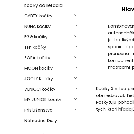
Kočíky do lietadla
Hla
CYBEX kočíky
Kombinovan
NUNA kočíky
autosedač
EGG kočíky
jednotlivým
spanie, šp
TFK kočíky
prenosná 
ZOPA kočíky
komponent
matracmi, 
MOON kočíky
JOOLZ Kočíky
Kočíky 3 v 1 sa p
VENICCI kočíky
obmedzovať. Tieto
MY JUNIOR kočíky
Poskytujú pohodli
tých, ktorí hľadaj
Príslušenstvo
Náhradné Diely