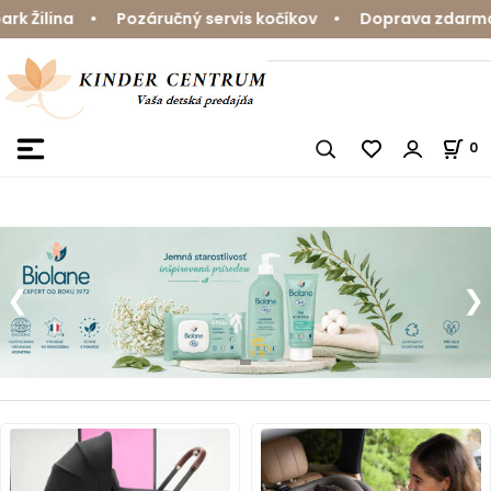
ilina • Pozáručný servis kočíkov • Doprava zdarma nad 
0