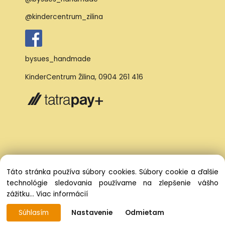
@kindercentrum_zilina
bysues_handmade
KinderCentrum Žilina
,
0904 261 416
Táto stránka používa súbory cookies. Súbory cookie a ďalšie
technológie sledovania používame na zlepšenie vášho
zážitku...
Viac informácií
Súhlasím
Nastavenie
Odmietam
Vytvorené systémom ClickEshop.sk