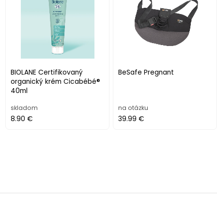
BIOLANE Certifikovaný
BeSafe Pregnant
organický krém Cicabébé®
40ml
skladom
na otázku
8.90 €
39.99 €