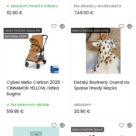
stojanom
skladom, ihneď k odberu
Na sklade u dodávateľa
112.90 €
749.00 €
REGISTRAČNÁ ZĽAVA 5%
REGISTRAČNÁ ZĽAVA 15%
NOVINKA 2026
Cybex Melio Carbon 2026 -
Detský Bavlnený Overal na
CINNAMON YELLOW, ľahká
Spanie Hnedý Macko
bugina
Na externom sklade
skladom
519.95 €
20.90 €
REGISTRAČNÁ ZĽAVA