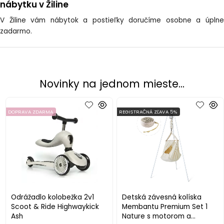
nábytku v Žiline
V Žiline vám nábytok a postieľky doručíme osobne a úplne
zadarmo.
Novinky na jednom mieste...
DOPRAVA ZDARMA
REGISTRAČNÁ ZĽAVA 5%
Odrážadlo kolobežka 2v1
Detská závesná kolíska
Scoot & Ride Highwaykick
Membantu Premium Set 1
Ash
Nature s motorom a