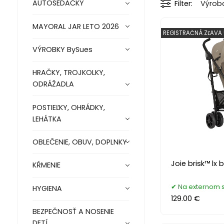
AUTOSEDAČKY
Filter
Výrob
MAYORAL JAR LETO 2026
REGISTRAČNÁ ZĽAVA
VÝROBKY BySues
HRAČKY, TROJKOLKY,
ODRÁŽADLA
POSTIEĽKY, OHRÁDKY,
LEHÁTKA
OBLEČENIE, OBUV, DOPLNKY
Joie brisk™ lx
KŔMENIE
Na externom 
HYGIENA
129.00 €
BEZPEČNOSŤ A NOSENIE
DETÍ