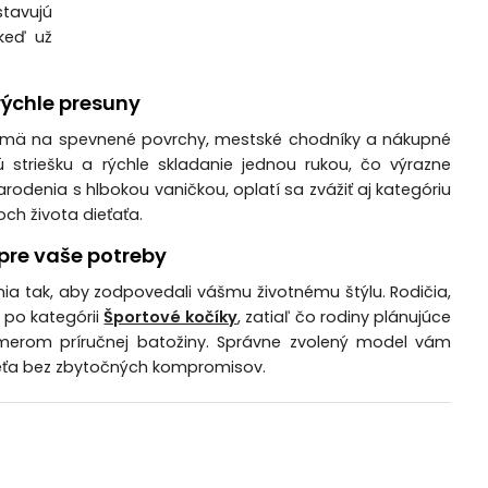
stavujú
 keď už
rýchle presuny
jmä na spevnené povrchy, mestské chodníky a nákupné
striešku a rýchle skladanie jednou rukou, čo výrazne
rodenia s hlbokou vaničkou, oplatí sa zvážiť aj kategóriu
och života dieťaťa.
 pre vaše potreby
nia tak, aby zodpovedali vášmu životnému štýlu. Rodičia,
 po kategórii
Športové kočíky
, zatiaľ čo rodiny plánujúce
zmerom príručnej batožiny. Správne zvolený model vám
ieťa bez zbytočných kompromisov.