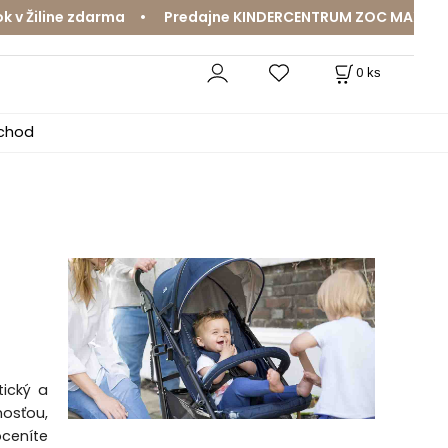
Žiline zdarma • Predajne KINDERCENTRUM ZOC MAX a MamaJ
0
ks
bchod
a
tický a
nosťou,
oceníte