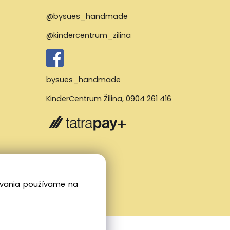
@bysues_handmade
@kindercentrum_zilina
bysues_handmade
KinderCentrum Žilina
,
0904 261 416
dovania používame na