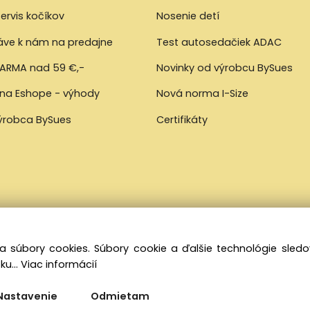
ervis kočíkov
Nosenie detí
ráve k nám na predajne
Test autosedačiek ADAC
ARMA nad 59 €,-
Novinky od výrobcu BySues
 na Eshope - výhody
Nová norma I-Size
výrobca BySues
Certifikáty
a súbory cookies. Súbory cookie a ďalšie technológie sle
ku...
Viac informácií
Nastavenie
Odmietam