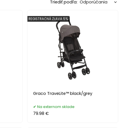
Triediť podľa:
REGISTRAČNÁ ZĽAVA 5%
Graco TraveLite™ black/grey
Na externom sklade
79.98 €