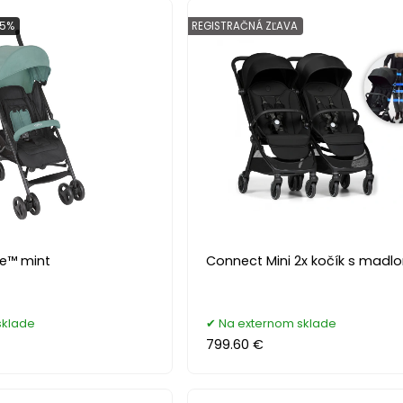
 5%
REGISTRAČNÁ ZĽAVA
te™ mint
Connect Mini 2x kočík s madl
sklade
Na externom sklade
799.60 €