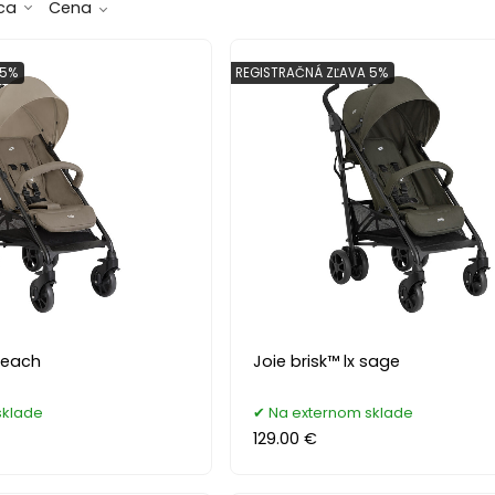
ca
Cena
 5%
REGISTRAČNÁ ZĽAVA 5%
 beach
Joie brisk™ lx sage
sklade
Na externom sklade
129.00 €