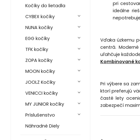
pri cestova
Kočíky do lietadla
ideálne ri
CYBEX kočíky
nepotrebuje
NUNA kočíky
EGG kočíky
Vďaka úzkemu po
centrá. Moderné
TFK kočíky
uľahčuje každoden
ZOPA kočíky
Kombinované ko
MOON kočíky
JOOLZ Kočíky
Pri výbere sa za
ktorí preferujú v
VENICCI kočíky
časté lety ocen
MY JUNIOR kočíky
zabezpečí maximá
Príslušenstvo
Náhradné Diely