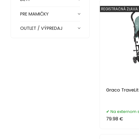
REGISTRAČNÁ ZĽAVA
PRE MAMIČKY
OUTLET / VÝPREDAJ
Graco TraveLi
Na externom 
79.98 €