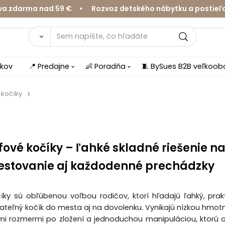
rma nad 59 € • Rozvoz detského nábytku a postieľok v 
íkov
📍 Predajne
👶 Poradňa
🧵 BySues B2B veľkoo
 kočíky
fové kočíky – ľahké skladné riešenie n
estovanie aj každodenné prechádzky
íky sú obľúbenou voľbou rodičov, ktorí hľadajú ľahký, prak
dateľný kočík do mesta aj na dovolenku. Vynikajú nízkou hmot
i rozmermi po zložení a jednoduchou manipuláciou, ktorú 