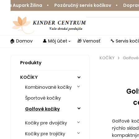
Aupark Žilina • Pozáručný servis kočíkov • Doprava zda
🏠 Domov
👤 Môj účet
🎁 Vernosť
🔧 Servis koč
KOČÍKY
Golfové
Produkty
KOČÍKY
Kombinované kočíky
Gol
Športové kočíky
c
Golfové kočíky
Golfové koč
Kočiky pre dvojičky
rýchlo skla
Kočíky pre trojičky
kompaktným