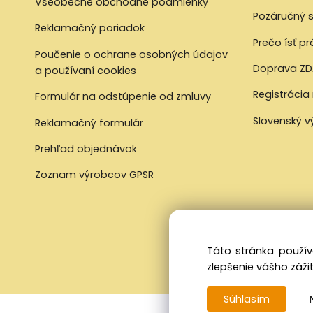
Všeobecné obchodné podmienky
Pozáručný s
Reklamačný poriadok
Prečo ísť p
Poučenie o ochrane osobných údajov
Doprava ZD
a používaní cookies
Registrácia
Formulár na odstúpenie od zmluvy
Slovenský 
Reklamačný formulár
Prehľad objednávok
Zoznam výrobcov GPSR
Táto stránka použív
zlepšenie vášho zážit
Súhlasím