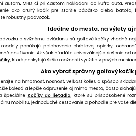
ní autom, MHD či pri častom nakladaní do kufra auta. Pred
ešenie ako druhý kočík pre staršie bábätko alebo batoľa,
te robustný podvozok.
Ideálne do mesta, na výlety aj 
dvozku a svižnému ovládaniu sú golfové kočíky vhodné na
 modely ponúkajú polohovanie chrbtovej opierky, ochrannú 
né používanie. Ak však hľadáte univerzálnejšie riešenie od na
číky
, ktoré poskytujú širšie možnosti využitia v prvých mesiac
Ako vybrať správny golfový kočík
merajte na hmotnosť, nosnosť, veľkosť kolies a spôsob sklada
äčšie kolesá a lepšie odpruženie aj mimo mesta, často siahajú
ia špeciálne
Kočíky do lietadla
, ktoré sú prispôsobené ro
lnu mobilitu, jednoduché cestovanie a pohodlie pre vaše d